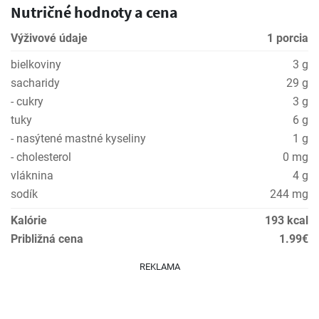
Nutričné hodnoty a cena
Výživové údaje
1 porcia
bielkoviny
3 g
sacharidy
29 g
- cukry
3 g
tuky
6 g
- nasýtené mastné kyseliny
1 g
- cholesterol
0 mg
vláknina
4 g
sodík
244 mg
Kalórie
193 kcal
Približná cena
1.99€
REKLAMA