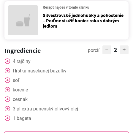
Recept nájdeš v tomto článku
Silvestrovské jednohubky a pohostenie
– Poďme si užiť koniec roka s dobrým
jedlom
2
Ingrediencie
porcií
4
rajčiny
Hŕstka
nasekanej bazalky
soľ
korenie
cesnak
3
pl
extra panenský olivový olej
1
bageta