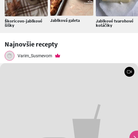
Jablková galeta
Škoricovo-jablkové
Jablkové tvarohové
šišky
koláčiky
Najnovšie recepty
Varim_Susmevom