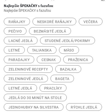
Najlepšie ŠPEKAČKY s fazuľou
Najlepšie ŠPEKAČKY s fazuľou
RAŇAJKY
NESKORÉ RAŇAJKY
VEČERA
PEČIVO
BEZMÄSITÉ JEDLÁ
LACNÉ JEDLÁ
STUDENÉ JEDLÁ/POKRMY
LETNÉ
TALIANSKA
MÄSO
PARADAJKY
CESNAK
PRAŽENICA
ZELENINOVÉ RECEPTY
BAZALKA
ZELENINOVÉ JEDLÁ
BAGETA
LETNÉ JEDLÁ
PRACLÍKY
JEDLÁ DO 30 MINÚT NA STOLE
JEDNOHUBKY NA SILVESTRA
RÝCHLE JEDLÁ