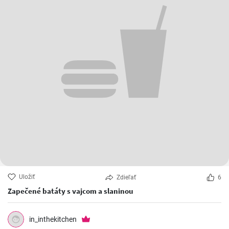
Uložiť
Zdieľať
6
Zapečené batáty s vajcom a slaninou
in_inthekitchen