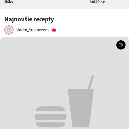
šišky
koláčiky
Najnovšie recepty
Varim_Susmevom