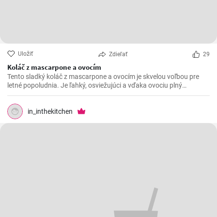
Uložiť
Zdieľať
29
Koláč z mascarpone a ovocím
Tento sladký koláč z mascarpone a ovocím je skvelou voľbou pre
letné popoludnia. Je ľahký, osviežujúci a vďaka ovociu plný
vitamínov. Môžete ho pripraviť s akýmkoľvek ovocím, ktoré máte
práve po ruke, ale najlepšie chutí s jahodami alebo malinami.
in_inthekitchen