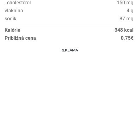
- cholesterol
150 mg
vláknina
4 g
sodík
87 mg
Kalórie
348 kcal
Približná cena
0.75€
REKLAMA