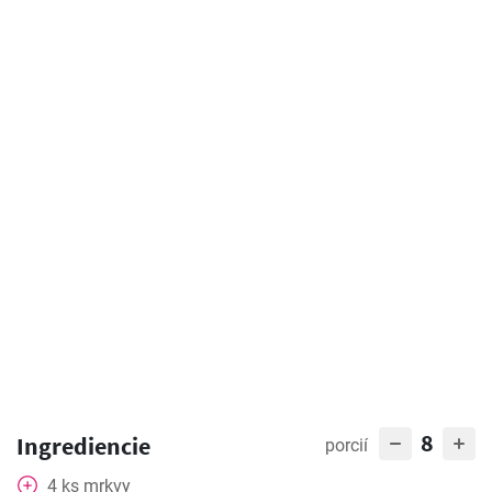
8
Ingrediencie
porcií
4
ks
mrkvy