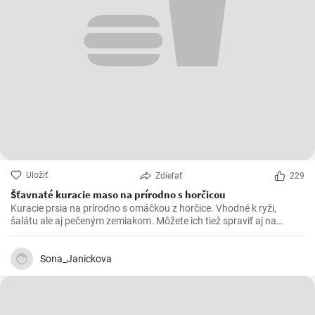
Uložiť
Zdieľať
229
Šťavnaté kuracie maso na prírodno s horčicou
Kuracie prsia na prírodno s omáčkou z horčice. Vhodné k ryži,
šalátu ale aj pečeným zemiakom. Môžete ich tiež spraviť aj na
spôsob šťavnatých kuracích rezňov - taktiež na prírodno.
Sona_Janickova