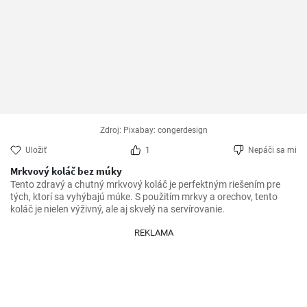
Zdroj: Pixabay: congerdesign
Uložiť
1
Nepáči sa mi
Mrkvový koláč bez múky
Tento zdravý a chutný mrkvový koláč je perfektným riešením pre 
tých, ktorí sa vyhýbajú múke. S použitím mrkvy a orechov, tento 
koláč je nielen výživný, ale aj skvelý na servírovanie. 
REKLAMA