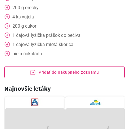
200
g
orechy
4
ks
vajcia
200
g
cukor
1
čajová lyžička
prášok do pečiva
1
čajová lyžička
mletá škorica
biela čokoláda
Pridať do nákupného zoznamu
Najnovšie letáky