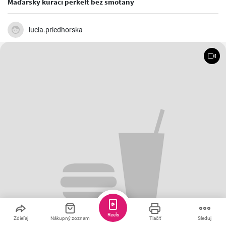
Maďarský kurací perkelt bez smotany
lucia.priedhorska
Reels
Zdieľaj
Nákupný zoznam
Tlačiť
Sleduj