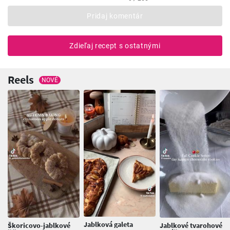
Pridaj komentár
Zdieľaj recept s ostatnými
Reels
NOVÉ
Jablková galeta
Škoricovo-jablkové
Jablkové tvarohové