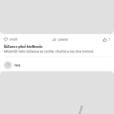
Uložiť
Zdieľať
7
Šúľance plné bielkovín
Mňam😍 tieto šúľance sú rýchle, chutné a raz dva hotové.
Iwa