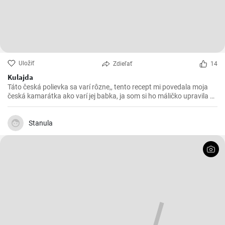
Uložiť
Zdieľať
14
Kulajda
Táto česká polievka sa varí rôzne,, tento recept mi povedala moja
česká kamarátka ako varí jej babka, ja som si ho máličko upravila a
chutila nám s manželom. Skúste 😉
Stanula