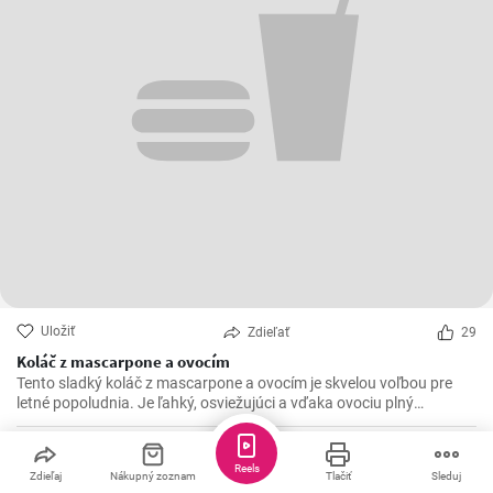
Uložiť
Zdieľať
29
Koláč z mascarpone a ovocím
Tento sladký koláč z mascarpone a ovocím je skvelou voľbou pre
letné popoludnia. Je ľahký, osviežujúci a vďaka ovociu plný
vitamínov. Môžete ho pripraviť s akýmkoľvek ovocím, ktoré máte
práve po ruke, ale najlepšie chutí s jahodami alebo malinami.
lucia.priedhorska
Reels
Zdieľaj
Nákupný zoznam
Tlačiť
Sleduj