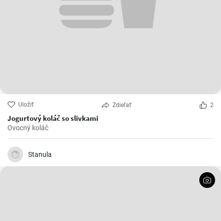
Uložiť
Zdieľať
2
Jogurtový koláč so slivkami
Ovocný koláč
Stanula