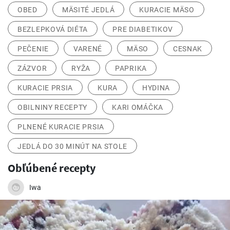
OBED
MÄSITÉ JEDLÁ
KURACIE MÄSO
BEZLEPKOVÁ DIÉTA
PRE DIABETIKOV
PEČENIE
VARENÉ
MÄSO
CESNAK
ZÁZVOR
RYŽA
PAPRIKA
KURACIE PRSIA
KURA
HYDINA
OBILNINY RECEPTY
KARI OMÁČKA
PLNENÉ KURACIE PRSIA
JEDLÁ DO 30 MINÚT NA STOLE
Obľúbené recepty
Iwa