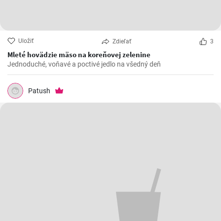
Uložiť
Zdieľať
3
Mleté hovädzie mäso na koreňovej zelenine
Jednoduché, voňavé a poctivé jedlo na všedný deň
Patush