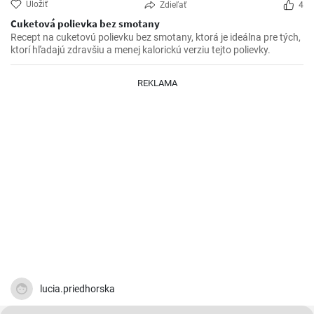
Uložiť
Zdieľať
4
Cuketová polievka bez smotany
Recept na cuketovú polievku bez smotany, ktorá je ideálna pre tých,
ktorí hľadajú zdravšiu a menej kalorickú verziu tejto polievky.
REKLAMA
lucia.priedhorska