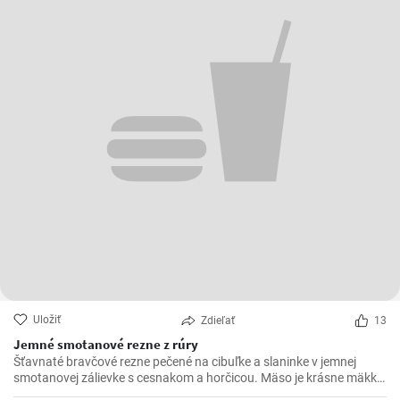
Uložiť
Zdieľať
13
Jemné smotanové rezne z rúry
Šťavnaté bravčové rezne pečené na cibuľke a slaninke v jemnej
smotanovej zálievke s cesnakom a horčicou. Mäso je krásne mäkké
a doslova sa rozpadá.