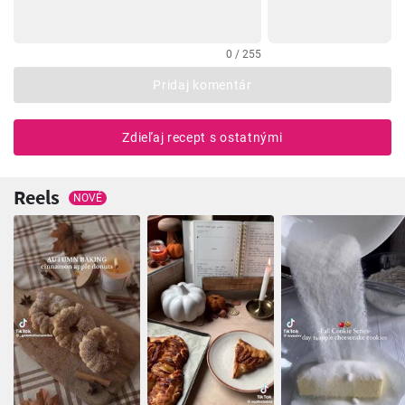
0 / 255
Pridaj komentár
Zdieľaj recept s ostatnými
Reels
NOVÉ