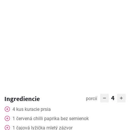
4
Ingrediencie
porcií
4
kus
kuracie prsia
1
červená chilli paprika bez semienok
1
čajová lyžička
mletý zázvor