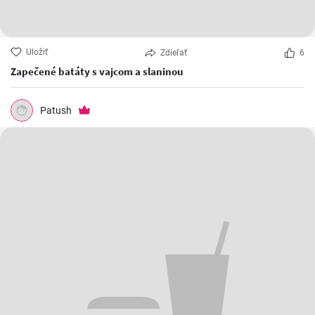
Uložiť
Zdieľať
6
Zapečené batáty s vajcom a slaninou
Patush