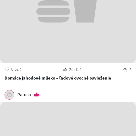
Uložiť
Zdieľať
2
Domáce jahodové mlieko – ľadové ovocné osvieženie
Patush