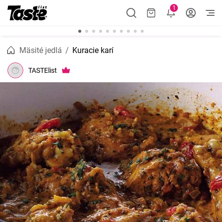
1
Mäsité jedlá
Kuracie karí
TASTElist