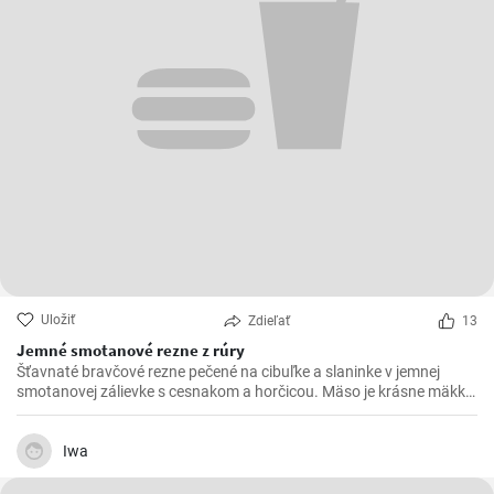
Uložiť
Zdieľať
13
Jemné smotanové rezne z rúry
Šťavnaté bravčové rezne pečené na cibuľke a slaninke v jemnej
smotanovej zálievke s cesnakom a horčicou. Mäso je krásne mäkké
a doslova sa rozpadá.
Iwa