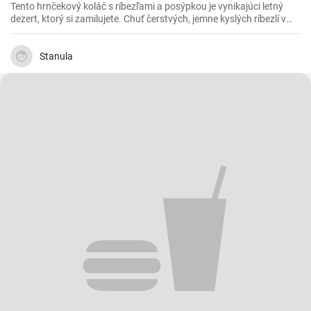
Tento hrnčekový koláč s ríbezľami a posýpkou je vynikajúci letný
dezert, ktorý si zamilujete. Chuť čerstvých, jemne kyslých ríbezlí v
kombinácii so sladkou posýpkou robí z tohto koláča perfektný záver
akéhokoľvek jedla.
Stanula