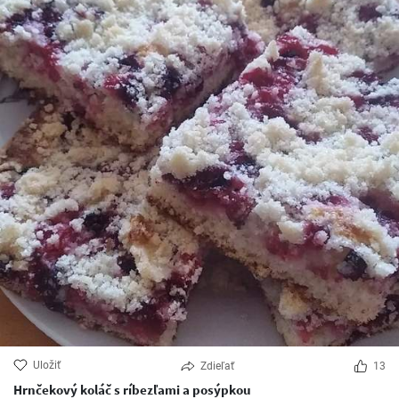
Uložiť
Zdieľať
13
Hrnčekový koláč s ríbezľami a posýpkou