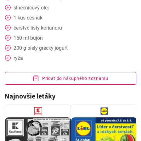
slnečnicový olej
1
kus
cesnak
čerstvé listy koriandru
150
ml
bujón
200
g
biely grécky jogurt
ryža
Pridať do nákupného zoznamu
Najnovšie letáky