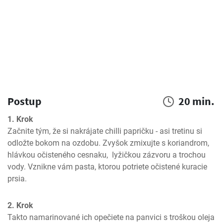
Postup
20 min.
1. Krok
Začnite tým, že si nakrájate chilli papričku - asi tretinu si 
odložte bokom na ozdobu. Zvyšok zmixujte s koriandrom, 
hlávkou očisteného cesnaku,  lyžičkou zázvoru a trochou 
vody. Vznikne vám pasta, ktorou potriete očistené kuracie 
prsia. 
2. Krok
Takto namarinované ich opečiete na panvici s troškou oleja 