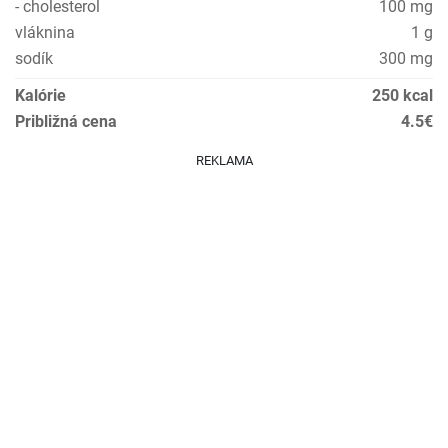
- cholesterol
100 mg
vláknina
1 g
sodík
300 mg
Kalórie
250 kcal
Približná cena
4.5€
REKLAMA