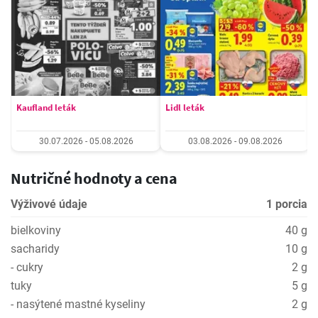
Kaufland leták
Lidl leták
30.07.2026 - 05.08.2026
03.08.2026 - 09.08.2026
Nutričné hodnoty a cena
Výživové údaje
1 porcia
bielkoviny
40 g
sacharidy
10 g
- cukry
2 g
tuky
5 g
- nasýtené mastné kyseliny
2 g