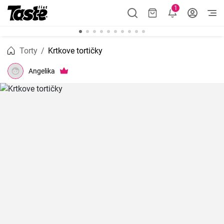
1
Torty
Krtkove tortičky
Angelika