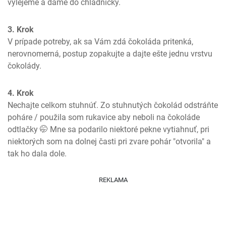
vylejeme a dáme do chladničky.
3. Krok
V prípade potreby, ak sa Vám zdá čokoláda pritenká, 
nerovnomerná, postup zopakujte a dajte ešte jednu vrstvu 
čokolády.
4. Krok
Nechajte celkom stuhnúť. Zo stuhnutých čokolád odstráňte 
poháre / použila som rukavice aby neboli na čokoláde 
odtlačky 🤭 Mne sa podarilo niektoré pekne vytiahnuť, pri 
niektorých som na dolnej časti pri zvare pohár "otvorila" a 
tak ho dala dole.
REKLAMA