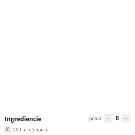
6
Ingrediencie
porcií
200
ml
šľahačka