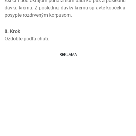
Asi cm pod okrajom pohára som dala korpus a poslednú 
dávku krému. Z poslednej dávky krému spravte kopček a 
posypte rozdrveným korpusom.
8. Krok
Ozdobte podľa chuti.
REKLAMA