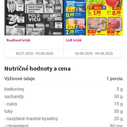
Kaufland leták
Lidl leták
30.07.2026 - 05.08.2026
03.08.2026 - 09.08.2026
Nutričné hodnoty a cena
Výživové údaje
1 porcia
bielkoviny
5 g
sacharidy
30 g
- cukry
15 g
tuky
30 g
- nasýtené mastné kyseliny
20 g
- cholesterol
80 mg