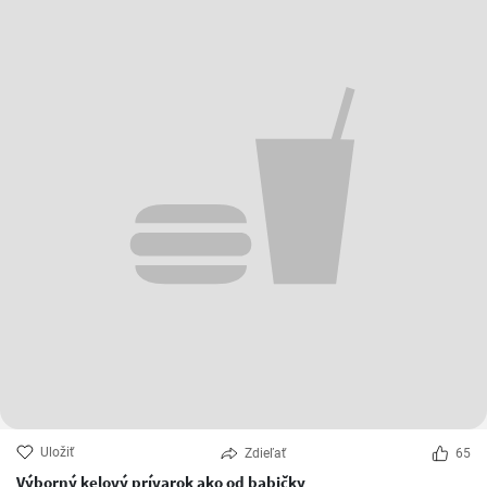
Uložiť
Zdieľať
65
Výborný kelový prívarok ako od babičky