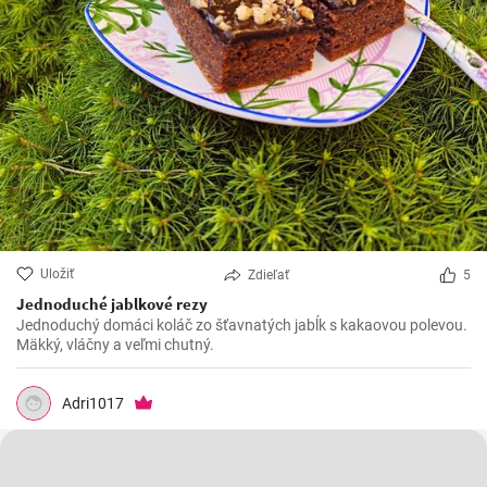
Uložiť
Zdieľať
5
Jednoduché jablkové rezy
Jednoduchý domáci koláč zo šťavnatých jabĺk s kakaovou polevou.
Mäkký, vláčny a veľmi chutný.
Adri1017