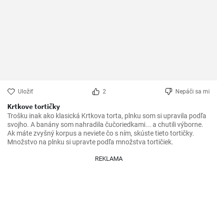
Uložiť
2
Nepáči sa mi
Krtkove tortičky
Trošku inak ako klasická Krtkova torta, plnku som si upravila podľa 
svojho. A banány som nahradila čučoriedkami... a chutili výborne. 
Ak máte zvyšný korpus a neviete čo s ním, skúste tieto tortičky.

Množstvo na plnku si upravte podľa množstva tortičiek.
REKLAMA