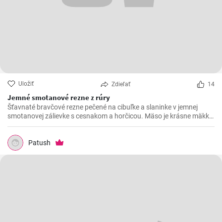
Uložiť
Zdieľať
14
Jemné smotanové rezne z rúry
Šťavnaté bravčové rezne pečené na cibuľke a slaninke v jemnej
smotanovej zálievke s cesnakom a horčicou. Mäso je krásne mäkké
a doslova sa rozpadá.
Patush