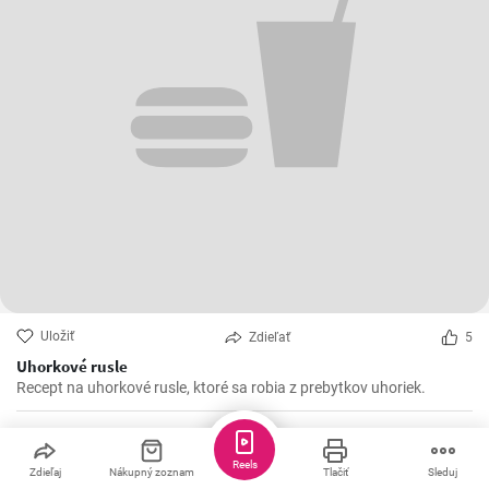
Uložiť
Zdieľať
5
Uhorkové rusle
Recept na uhorkové rusle, ktoré sa robia z prebytkov uhoriek.
Veggie_spajza
Reels
Zdieľaj
Nákupný zoznam
Tlačiť
Sleduj