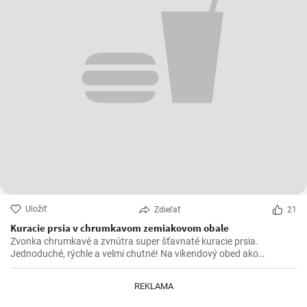
Uložiť
Zdieľať
21
Kuracie prsia v chrumkavom zemiakovom obale
Zvonka chrumkavé a zvnútra super šťavnaté kuracie prsia.
Jednoduché, rýchle a velmi chutné! Na víkendový obed ako
stvorené 😍
REKLAMA