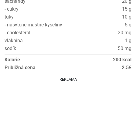
sacharidy
20 g
- cukry
15 g
tuky
10 g
- nasýtené mastné kyseliny
5 g
- cholesterol
20 mg
vláknina
1 g
sodík
50 mg
Kalórie
200 kcal
Približná cena
2.5€
REKLAMA