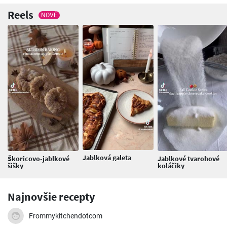
Reels
NOVÉ
Jablková galeta
Škoricovo-jablkové
Jablkové tvarohové
šišky
koláčiky
Najnovšie recepty
Frommykitchendotcom