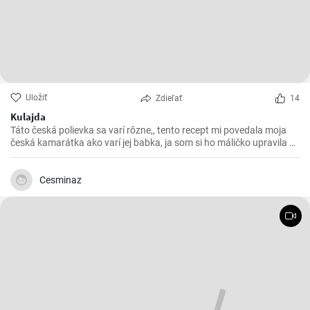
Uložiť
Zdieľať
14
Kulajda
Táto česká polievka sa varí rôzne,, tento recept mi povedala moja
česká kamarátka ako varí jej babka, ja som si ho máličko upravila a
chutila nám s manželom. Skúste 😉
Cesminaz