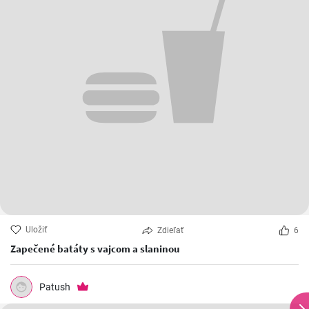
Uložiť
Zdieľať
6
Zapečené batáty s vajcom a slaninou
Patush