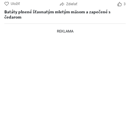
Uložiť
Zdieľať
3
Batáty plnené šťavnatým mletým mäsom a zapečené s
čedarom
REKLAMA