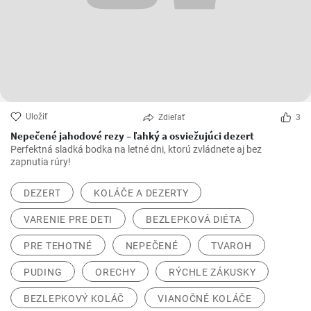
Uložiť
Zdieľať
3
Nepečené jahodové rezy – ľahký a osviežujúci dezert
Perfektná sladká bodka na letné dni, ktorú zvládnete aj bez
zapnutia rúry!
DEZERT
KOLÁČE A DEZERTY
VARENIE PRE DETI
BEZLEPKOVÁ DIÉTA
PRE TEHOTNÉ
NEPEČENÉ
TVAROH
PUDING
ORECHY
RÝCHLE ZÁKUSKY
BEZLEPKOVÝ KOLÁČ
VIANOČNÉ KOLÁČE