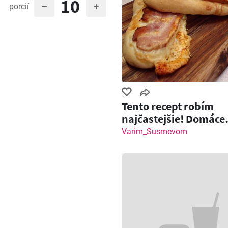
10
porcií
Tento recept robím
najčastejšie! Domáce
pečivo so slaninou a
Varim_Susmevom