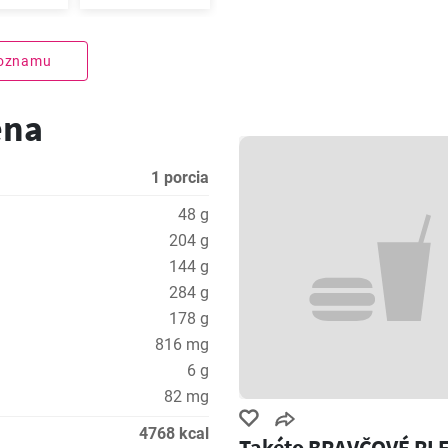
zoznamu
ena
1 porcia
48 g
204 g
144 g
284 g
178 g
816 mg
6 g
82 mg
4768 kcal
Takéto BRAVČOVÉ PL