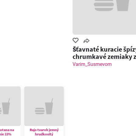
Šťavnaté kuracie špíz
chrumkavé zemiaky 
grilu!
Varim_Susmevom
motana na
Rajo tvaroh jemný
nie 33%
hrudkovitý