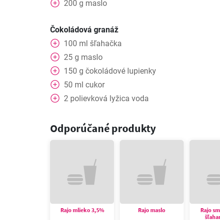
200
g
maslo
Čokoládová granáž
100
ml
šľahačka
25
g
maslo
150
g
čokoládové lupienky
50
ml
cukor
2
polievková lyžica
voda
Odporúčané produkty
Rajo mlieko 3,5%
Rajo maslo
Rajo s
šľaha