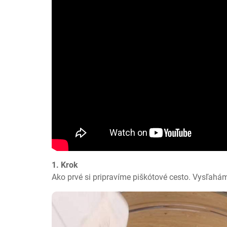
1. Krok
Ako prvé si pripravíme piškótové cesto. Vysľah