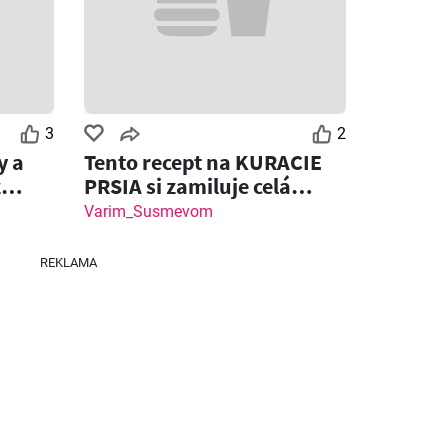
3
2
y a
Tento recept na KURACIE
z
PRSIA si zamiluje celá
rodina!
Varim_Susmevom
REKLAMA