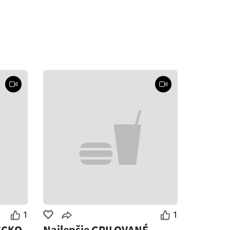
1
1
ECKO
Najlepšie GRILOVANÉ