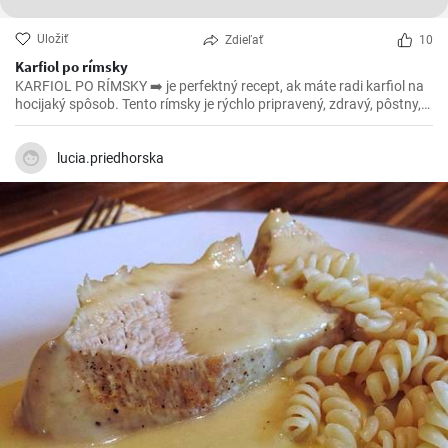
Uložiť
Zdieľať
10
Karfiol po rímsky
KARFIOL PO RÍMSKY ➡️ je perfektný recept, ak máte radi karfiol na
hocijaký spôsob. Tento rímsky je rýchlo pripravený, zdravý, pôstny,
povedzme že aj vegánsky ak vynecháte syr, a ešte k tomu všetkému
je aj lahodný. 😁
lucia.priedhorska