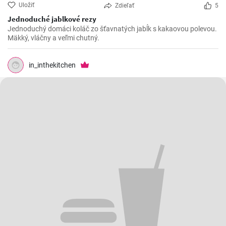
Uložiť
Zdieľať
5
Jednoduché jablkové rezy
Jednoduchý domáci koláč zo šťavnatých jabĺk s kakaovou polevou.
Mäkký, vláčny a veľmi chutný.
in_inthekitchen