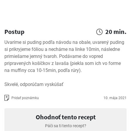
Postup
20 min.
Uvaríme si puding podľa návodu na obale, uvarený puding 
si prikryjeme fóliou a necháme na linke 10min, následne 
primiešame jemný tvaroh. Podávame do vopred 
pripravených košíčkov z lavaša (piekla som ich vo forme 
na muffiny cca 10-15min, podľa rúry).

Skvelé, odporúčam vyskúšať
Pridať poznámku
10. mája 2021
Ohodnoť tento recept
Páči sa ti tento recept?