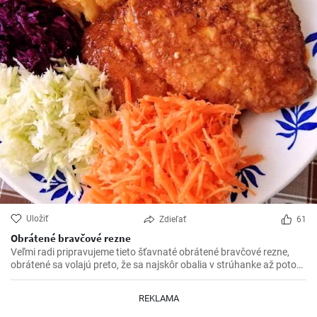
Uložiť
Zdieľať
61
Obrátené bravčové rezne
Veľmi radi pripravujeme tieto šťavnaté obrátené bravčové rezne,
obrátené sa volajú preto, že sa najskôr obalia v strúhanke až potom
vo vajíčku. Sú krásne jemné a veľmi šťavnaté. V kombinácii s
čerstvou zeleninou sú výborné.
REKLAMA