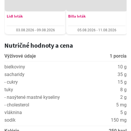
Lidl leták
Billa leták
03.08.2026 - 09.08.2026
05.08.2026 - 11.08.2026
Nutričné hodnoty a cena
Výživové údaje
1 porcia
bielkoviny
10 g
sacharidy
35 g
- cukry
15 g
tuky
8 g
- nasýtené mastné kyseliny
2 g
- cholesterol
5 mg
vláknina
5 g
sodík
150 mg
Kalórie
250 kcal