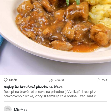
Uložiť
Zdieľať
294
Najlepšie bravčové pliecko na šťave
Recept na bravčové pliecko na prírodno :) Vynikajúci recept z
bravčového pliecka, ktorý si zamiluje celá rodina. Stačí mať k
dispozícií pár ingrediencií a vynikajúce bravčové mäso na šťave je
na svete.
Mis-Mas