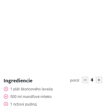
4
Ingrediencie
porcií
1
plát
škoricového lavaša
500
ml
mandľové mlieko
1
ryžový puding