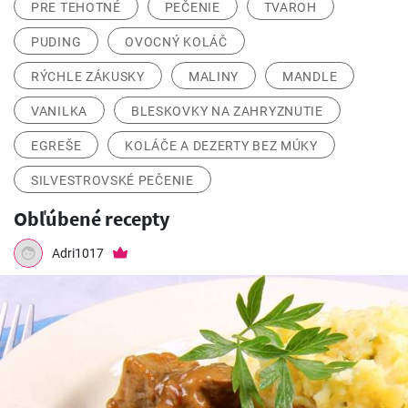
PRE TEHOTNÉ
PEČENIE
TVAROH
PUDING
OVOCNÝ KOLÁČ
RÝCHLE ZÁKUSKY
MALINY
MANDLE
VANILKA
BLESKOVKY NA ZAHRYZNUTIE
EGREŠE
KOLÁČE A DEZERTY BEZ MÚKY
SILVESTROVSKÉ PEČENIE
Obľúbené recepty
Adri1017