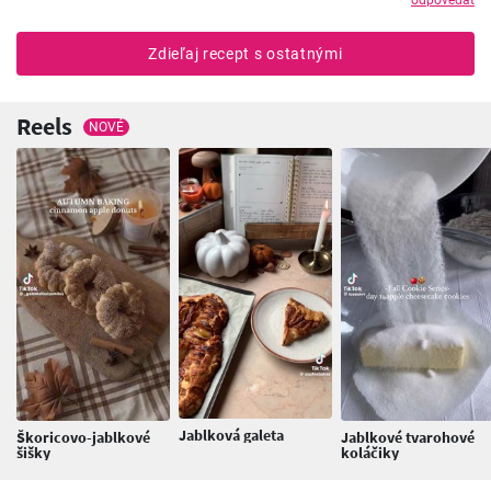
Zdieľaj recept s ostatnými
Reels
NOVÉ
Jablková galeta
Škoricovo-jablkové
Jablkové tvarohové
šišky
koláčiky