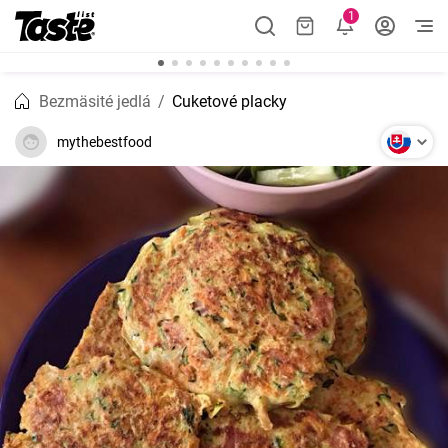
1
Bezmäsité jedlá
Cuketové placky
mythebestfood