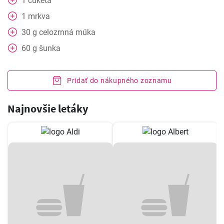
1
cuketa
1
mrkva
30
g
celozrnná múka
60
g
šunka
Pridať do nákupného zoznamu
Najnovšie letáky