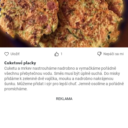
Uložiť
1
Nepáči sa mi
Cuketové placky
Cuketu a mrkev nastrouháme nadrobno a vymačkáme pořádně 
všechnu přebytečnou vodu. Směs musí být úplně suchá. Do misky 
přidáme k zelenině dvě vajíčka, mouku a nadrobno nakrájenou 
šunku. Můžeme přidat i sýr pro lepší chuť. Jemně osolíme a pořádně 
promícháme.
REKLAMA