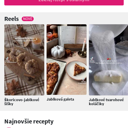
Reels
NOVÉ
Jablková galeta
Škoricovo-jablkové
Jablkové tvarohové
šišky
koláčiky
Najnovšie recepty