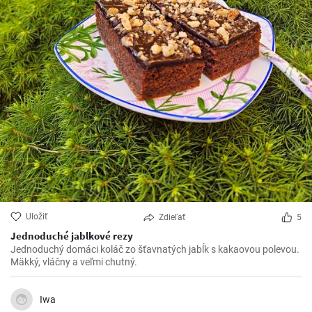
Uložiť
Zdieľať
5
Jednoduché jablkové rezy
Jednoduchý domáci koláč zo šťavnatých jabĺk s kakaovou polevou.
Mäkký, vláčny a veľmi chutný.
Iwa