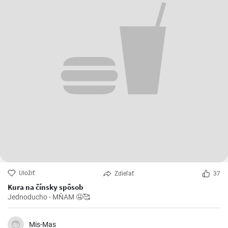
Uložiť
Zdieľať
37
Kura na čínsky spôsob
Jednoducho - MŇAM 🤤🥰
Mis-Mas