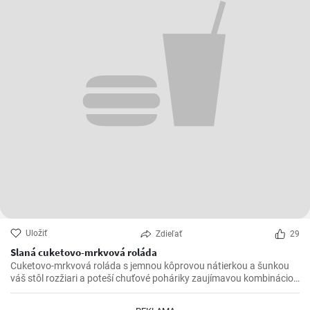
Uložiť
Zdieľať
29
Slaná cuketovo-mrkvová roláda
Cuketovo-mrkvová roláda s jemnou kôprovou nátierkou a šunkou
váš stôl rozžiari a poteší chuťové poháriky zaujímavou kombináciou
chutí.