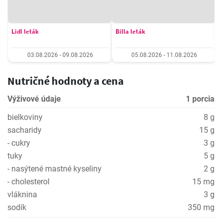
Lidl leták
Billa leták
03.08.2026 - 09.08.2026
05.08.2026 - 11.08.2026
Nutričné hodnoty a cena
Výživové údaje
1 porcia
bielkoviny
8 g
sacharidy
15 g
- cukry
3 g
tuky
5 g
- nasýtené mastné kyseliny
2 g
- cholesterol
15 mg
vláknina
3 g
sodík
350 mg