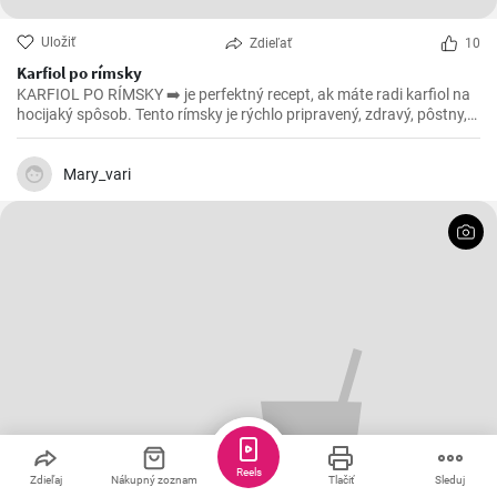
Uložiť
Zdieľať
10
Karfiol po rímsky
KARFIOL PO RÍMSKY ➡️ je perfektný recept, ak máte radi karfiol na
hocijaký spôsob. Tento rímsky je rýchlo pripravený, zdravý, pôstny,
povedzme že aj vegánsky ak vynecháte syr, a ešte k tomu všetkému
je aj lahodný. 😁
Mary_vari
Reels
Zdieľaj
Nákupný zoznam
Tlačiť
Sleduj