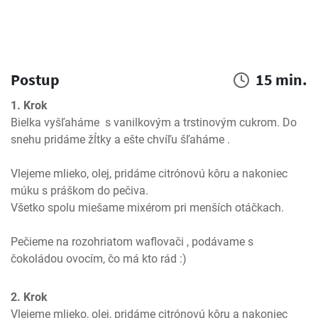
Postup
15 min.
1. Krok
Bielka vyšľaháme  s vanilkovým a trstinovým cukrom. Do 
snehu pridáme žĺtky a ešte chvíľu šľaháme . 

Vlejeme mlieko, olej, pridáme citrónovú kôru a nakoniec 
múku s práškom do pečiva. 

Všetko spolu miešame mixérom pri menších otáčkach. 

Pečieme na rozohriatom waflovači , podávame s 
čokoládou ovocím, čo má kto rád :)
2. Krok
Vlejeme mlieko, olej, pridáme citrónovú kôru a nakoniec 