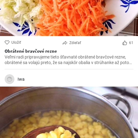
Uložiť
Zdieľať
61
Obrátené bravčové rezne
Veľmi radi pripravujeme tieto šťavnaté obrátené bravčové rezne,
obrátené sa volajú preto, že sa najskôr obalia v strúhanke až potom
vo vajíčku. Sú krásne jemné a veľmi šťavnaté. V kombinácii s
čerstvou zeleninou sú výborné.
Iwa