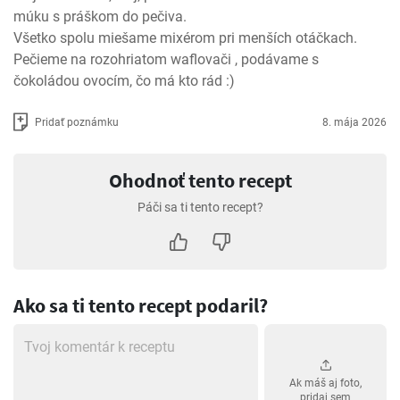
múku s práškom do pečiva. 

Všetko spolu miešame mixérom pri menších otáčkach. 

Pečieme na rozohriatom waflovači , podávame s 
čokoládou ovocím, čo má kto rád :)
Pridať poznámku
8. mája 2026
Ohodnoť tento recept
Páči sa ti tento recept?
Ako sa ti tento recept podaril?
Ak máš aj foto,
pridaj sem