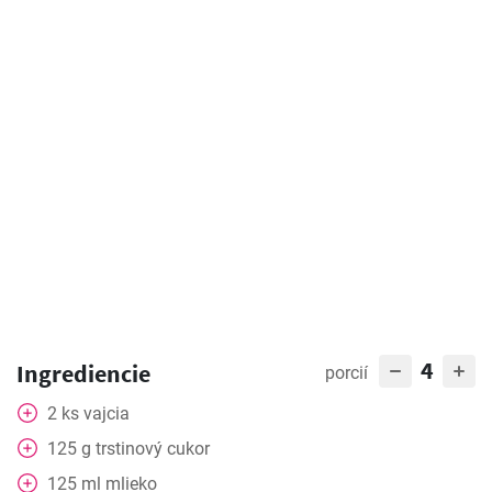
4
Ingrediencie
porcií
2
ks
vajcia
125
g
trstinový cukor
125
ml
mlieko