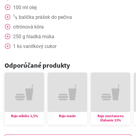
100
ml
olej
1
balíčka
prášok do pečiva
⁄
2
citrónová
kôra
250
g
hladká múka
1
ks
vanilkový cukor
Odporúčané produkty
Rajo mlieko 3,5%
Rajo maslo
Rajo smotana na
šľahanie 33%