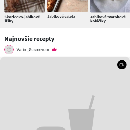
Jablková galeta
Škoricovo-jablkové
Jablkové tvarohové
šišky
koláčiky
Najnovšie recepty
Varim_Susmevom