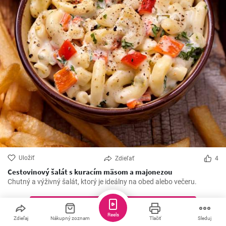
Uložiť
Zdieľať
4
Cestovinový šalát s kuracím mäsom a majonezou
Chutný a výživný šalát, ktorý je ideálny na obed alebo večeru.
Viac receptov
Reels
Zdieľaj
Nákupný zoznam
Tlačiť
Sleduj