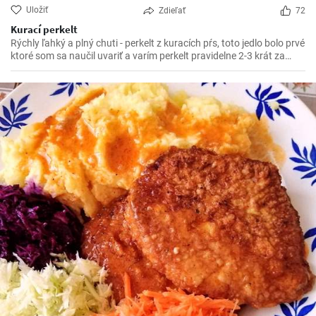
Uložiť
Zdieľať
72
Kurací perkelt
Rýchly ľahký a plný chuti - perkelt z kuracích pŕs, toto jedlo bolo prvé
ktoré som sa naučil uvariť a varím perkelt pravidelne 2-3 krát za
mesiac. Vynikajúci kurací perkelt s kolienkami.