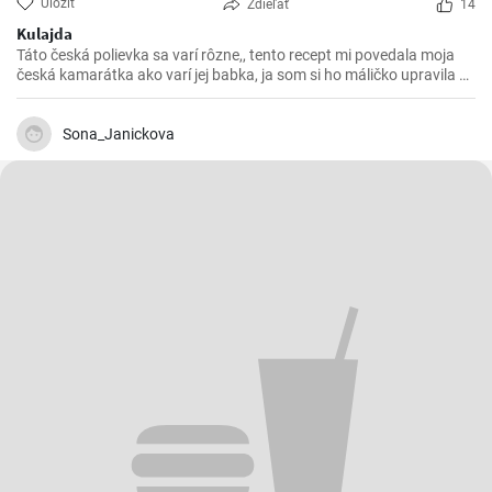
Uložiť
Zdieľať
14
Kulajda
Táto česká polievka sa varí rôzne,, tento recept mi povedala moja
česká kamarátka ako varí jej babka, ja som si ho máličko upravila a
chutila nám s manželom. Skúste 😉
Sona_Janickova