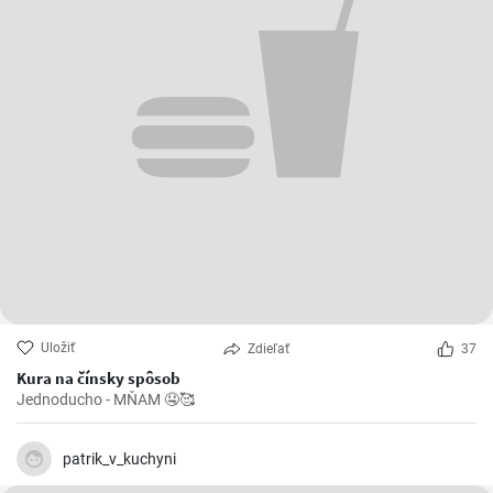
Uložiť
Zdieľať
37
Kura na čínsky spôsob
Jednoducho - MŇAM 🤤🥰
patrik_v_kuchyni