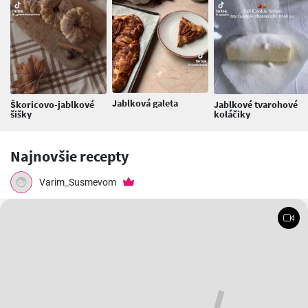
Jablková galeta
Škoricovo-jablkové
Jablkové tvarohové
šišky
koláčiky
Najnovšie recepty
Varim_Susmevom