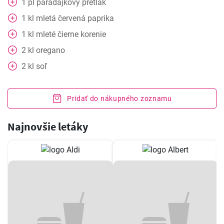
1
pl
paradajkový pretlak
1
kl
mletá červená paprika
1
kl
mleté čierne korenie
2
kl
oregano
2
kl
soľ
Pridať do nákupného zoznamu
Najnovšie letáky