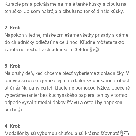
Kuracie prsia pokrájame na malé tenké kúsky a cibuľu na 
tenučko. Ja som nakrájala cibuľu na tenké dlhšie kúsky.
2. Krok
Napokon v jednej miske zmiešame všetky prísady a dáme 
do chladničky odležať na celú noc. Kľudne môžete takto 
zarobené nechať v chladničke aj 3-4dni 👍😉
3. Krok
Na druhý deň, keď chceme piecť vyberieme z chladničky. V 
panvici si rozohrejeme olej a medailónky opekáme z oboch 
strán👍 Na panvicu ich kladieme pomocou lyžice. Upečené 
vyberáme tanier bez kuchynského papiera, ten by v tomto 
prípade vysal z medailónkov šťavu a ostali by napokon 
suché👍
4. Krok
Medailónky sú výbornou chuťou a sú krásne šťavnaté👌🥰