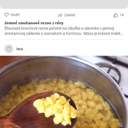
Uložiť
Zdieľať
14
Jemné smotanové rezne z rúry
Šťavnaté bravčové rezne pečené na cibuľke a slaninke v jemnej
smotanovej zálievke s cesnakom a horčicou. Mäso je krásne mäkké
a doslova sa rozpadá.
Iwa