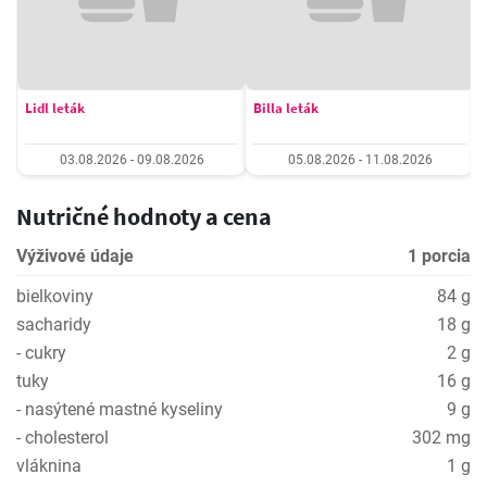
Lidl leták
Billa leták
03.08.2026 - 09.08.2026
05.08.2026 - 11.08.2026
Nutričné hodnoty a cena
Výživové údaje
1 porcia
bielkoviny
84 g
sacharidy
18 g
- cukry
2 g
tuky
16 g
- nasýtené mastné kyseliny
9 g
- cholesterol
302 mg
vláknina
1 g