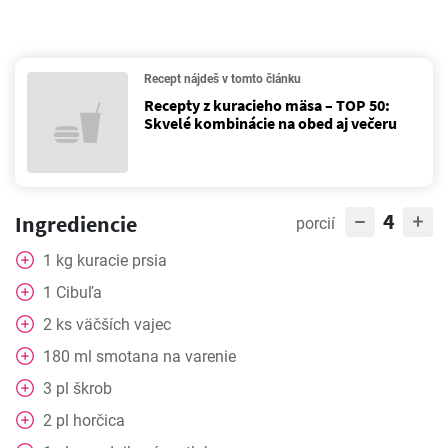
Recept nájdeš v tomto článku
Recepty z kuracieho mäsa – TOP 50:
Skvelé kombinácie na obed aj večeru
4
Ingrediencie
porcií
1
kg
kuracie prsia
1
Cibuľa
2
ks
väčších vajec
180
ml
smotana na varenie
3
pl
škrob
2
pl
horčica