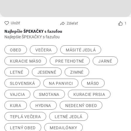
Uložiť
Zdieľať
1
Najlepšie ŠPEKAČKY s fazuľou
Najlepšie ŠPEKAČKY s fazuľou
OBED
VEČERA
MÄSITÉ JEDLÁ
KURACIE MÄSO
PRE TEHOTNÉ
JARNÉ
LETNÉ
JESENNÉ
ZIMNÉ
SLOVENSKÁ
NA PANVICI
MÄSO
VAJCIA
SMOTANA
KURACIE PRSIA
KURA
HYDINA
NEDEĽNÝ OBED
TEPLÁ VEČERA
LETNÉ JEDLÁ
LETNÝ OBED
MEDAILÓNKY