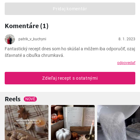
Pridaj komentár
Komentáre (1)
patrik_v_kuchyni
8. 1. 2023
Fantastický recept dnes som ho skúšal a môžem iba odporučiť, ozaj 
šťavnaté a cibuľka chrumkavá.
odpovedať
Zdieľaj recept s ostatnými
Reels
NOVÉ