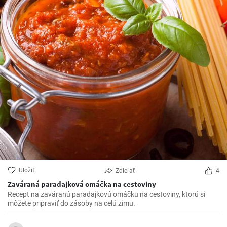
Uložiť
Zdieľať
4
Zaváraná paradajková omáčka na cestoviny
Recept na zaváranú paradajkovú omáčku na cestoviny, ktorú si
môžete pripraviť do zásoby na celú zimu.