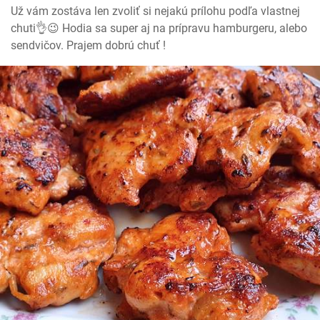
Už vám zostáva len zvoliť si nejakú prílohu podľa vlastnej 
chuti👌😉 Hodia sa super aj na prípravu hamburgeru, alebo 
sendvičov. Prajem dobrú chuť !