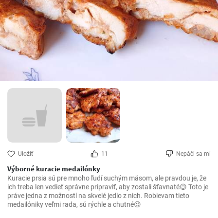
Uložiť
11
Nepáči sa mi
Výborné kuracie medailónky
Kuracie prsia sú pre mnoho ľudí suchým mäsom, ale pravdou je, že 
ich treba len vedieť správne pripraviť, aby zostali šťavnaté😉 Toto je 
práve jedna z možností na skvelé jedlo z nich. Robievam tieto 
medailóniky veľmi rada, sú rýchle a chutné😉