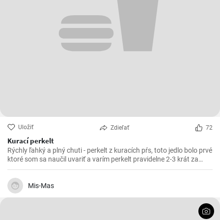
Uložiť
Zdieľať
72
Kurací perkelt
Rýchly ľahký a plný chuti - perkelt z kuracích pŕs, toto jedlo bolo prvé
ktoré som sa naučil uvariť a varím perkelt pravidelne 2-3 krát za
mesiac. Vynikajúci kurací perkelt s kolienkami.
Mis-Mas