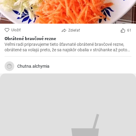
Uložiť
Zdieľať
61
Obrátené bravčové rezne
Veľmi radi pripravujeme tieto šťavnaté obrátené bravčové rezne,
obrátené sa volajú preto, že sa najskôr obalia v strúhanke až potom
vo vajíčku. Sú krásne jemné a veľmi šťavnaté. V kombinácii s
čerstvou zeleninou sú výborné.
Chutna.alchymia