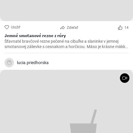
Uložiť
Zdieľať
14
Jemné smotanové rezne z rúry
Šťavnaté bravčové rezne pečené na cibuľke a slaninke v jemnej
smotanovej zálievke s cesnakom a horčicou. Mäso je krásne mäkké
a doslova sa rozpadá.
lucia.priedhorska