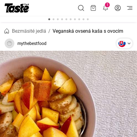
1
Bezmäsité jedlá
Veganská ovsená kaša s ovocím
mythebestfood