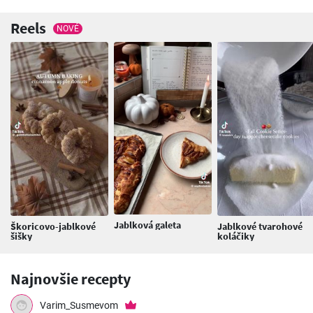
Reels
NOVÉ
Jablková galeta
Škoricovo-jablkové
Jablkové tvarohové
šišky
koláčiky
Najnovšie recepty
Varim_Susmevom