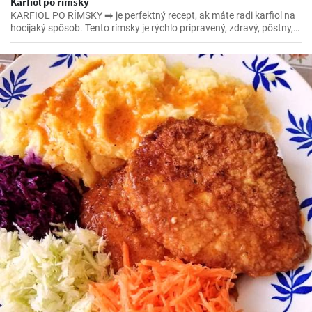
Karfiol po rímsky
KARFIOL PO RÍMSKY ➡️ je perfektný recept, ak máte radi karfiol na
hocijaký spôsob. Tento rímsky je rýchlo pripravený, zdravý, pôstny,
povedzme že aj vegánsky ak vynecháte syr, a ešte k tomu všetkému
je aj lahodný. 😁