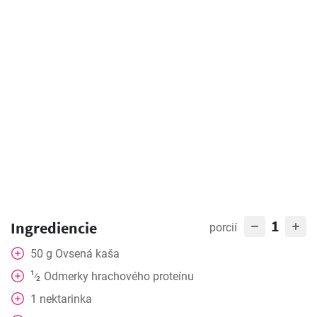
1
Ingrediencie
porcií
50
g
Ovsená kaša
1
Odmerky hrachového proteínu
⁄
2
1
nektarinka