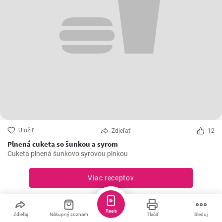
Uložiť
Zdieľať
12
Plnená cuketa so šunkou a syrom
Cuketa plnená šunkovo syrovou plnkou
Viac receptov
Reels
Zdieľaj
Nákupný zoznam
Tlačiť
Sleduj