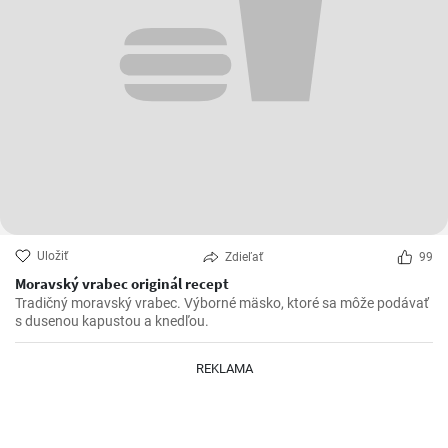
Uložiť
Zdieľať
99
Moravský vrabec originál recept
Tradičný moravský vrabec. Výborné mäsko, ktoré sa môže podávať
s dusenou kapustou a knedľou.
REKLAMA