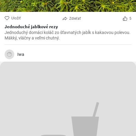
Uložiť
Zdieľať
5
Jednoduché jablkové rezy
Jednoduchý domáci koláč zo šťavnatých jabĺk s kakaovou polevou.
Mäkký, vláčny a veľmi chutný.
Iwa