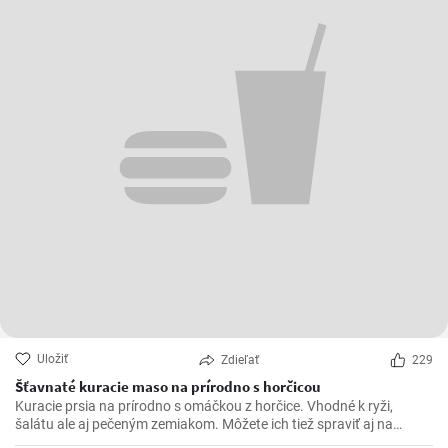
Uložiť
Zdieľať
229
Šťavnaté kuracie maso na prírodno s horčicou
Kuracie prsia na prírodno s omáčkou z horčice. Vhodné k ryži,
šalátu ale aj pečeným zemiakom. Môžete ich tiež spraviť aj na
spôsob šťavnatých kuracích rezňov - taktiež na prírodno.