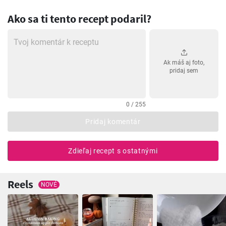
Ako sa ti tento recept podaril?
Ak máš aj foto,
pridaj sem
0 / 255
Pridaj komentár
Zdieľaj recept s ostatnými
Reels
NOVÉ