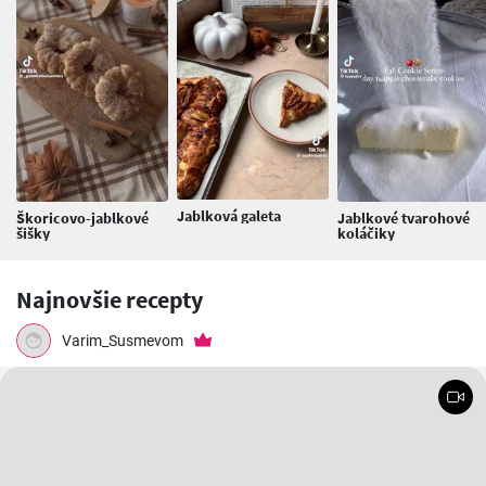
Jablková galeta
Škoricovo-jablkové
Jablkové tvarohové
šišky
koláčiky
Najnovšie recepty
Varim_Susmevom