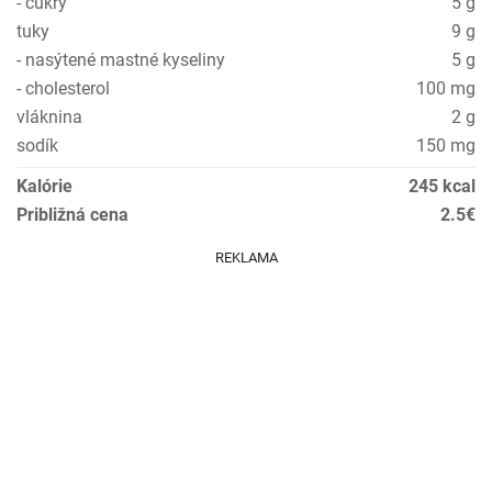
- cukry
5 g
tuky
9 g
- nasýtené mastné kyseliny
5 g
- cholesterol
100 mg
vláknina
2 g
sodík
150 mg
Kalórie
245 kcal
Približná cena
2.5€
REKLAMA