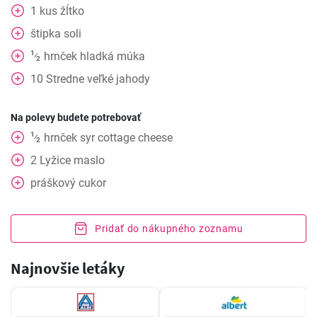
1
kus
žĺtko
štipka soli
1
hrnček
hladká múka
⁄
2
10
Stredne veľké jahody
Na polevy budete potrebovať
1
hrnček
syr cottage cheese
⁄
2
2
Lyžice
maslo
práškový cukor
Pridať do nákupného zoznamu
Najnovšie letáky