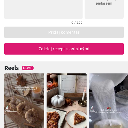
pridaj sem
0 / 255
Pridaj komentár
Zdieľaj recept s ostatnými
Reels
NOVÉ