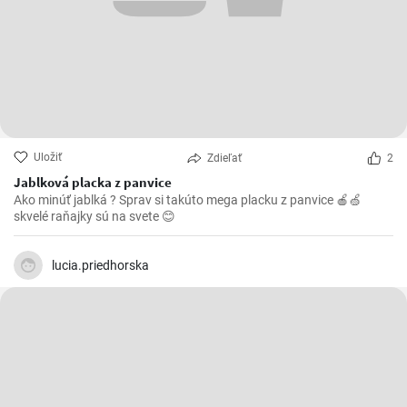
Uložiť
Zdieľať
2
Jablková placka z panvice
Ako minúť jablká ? Sprav si takúto mega placku z panvice 🍎🍏
skvelé raňajky sú na svete 😊
lucia.priedhorska