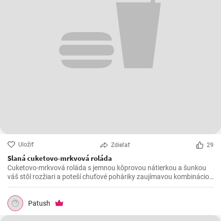
Uložiť
Zdieľať
29
Slaná cuketovo-mrkvová roláda
Cuketovo-mrkvová roláda s jemnou kôprovou nátierkou a šunkou
váš stôl rozžiari a poteší chuťové poháriky zaujímavou kombináciou
chutí.
Patush