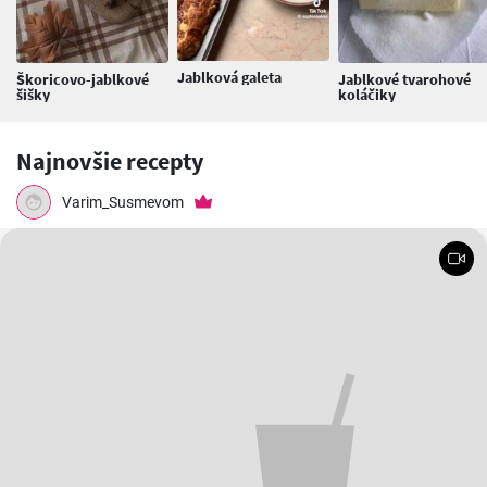
Jablková galeta
Škoricovo-jablkové
Jablkové tvarohové
šišky
koláčiky
Najnovšie recepty
Varim_Susmevom