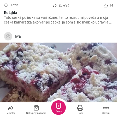
Uložiť
Zdieľať
14
Kulajda
Táto česká polievka sa varí rôzne,, tento recept mi povedala moja
česká kamarátka ako varí jej babka, ja som si ho máličko upravila a
chutila nám s manželom. Skúste 😉
Iwa
Reels
Zdieľaj
Nákupný zoznam
Tlačiť
Sleduj