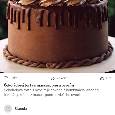
Uložiť
Zdieľať
102
Čokoládová torta s mascarpone a ovocím
Čokoládová torta s ovocím je dokonalá kombinácia lahodnej
čokolády, krému z mascarpone a sviežeho ovocia.
Stanula