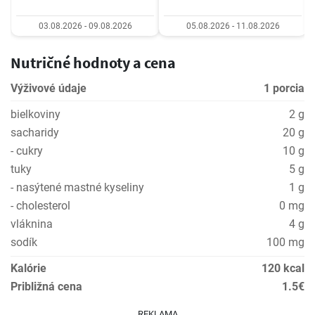
03.08.2026 - 09.08.2026
05.08.2026 - 11.08.2026
Nutričné hodnoty a cena
Výživové údaje
1 porcia
bielkoviny
2 g
sacharidy
20 g
- cukry
10 g
tuky
5 g
- nasýtené mastné kyseliny
1 g
- cholesterol
0 mg
vláknina
4 g
sodík
100 mg
Kalórie
120 kcal
Približná cena
1.5€
REKLAMA