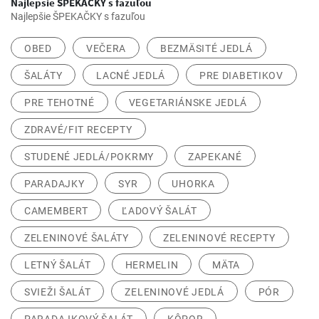
Najlepšie ŠPEKAČKY s fazuľou
Najlepšie ŠPEKAČKY s fazuľou
OBED
VEČERA
BEZMÄSITÉ JEDLÁ
ŠALÁTY
LACNÉ JEDLÁ
PRE DIABETIKOV
PRE TEHOTNÉ
VEGETARIÁNSKE JEDLÁ
ZDRAVÉ/FIT RECEPTY
STUDENÉ JEDLÁ/POKRMY
ZAPEKANÉ
PARADAJKY
SYR
UHORKA
CAMEMBERT
ĽADOVÝ ŠALÁT
ZELENINOVÉ ŠALÁTY
ZELENINOVÉ RECEPTY
LETNÝ ŠALÁT
HERMELIN
MÄTA
SVIEŽI ŠALÁT
ZELENINOVÉ JEDLÁ
PÓR