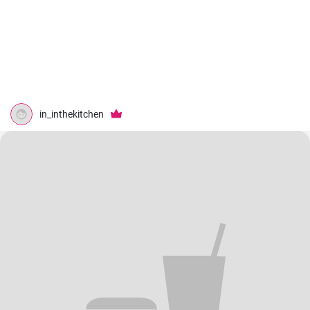
in_inthekitchen