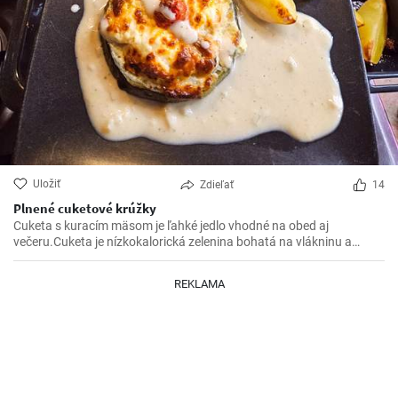
Uložiť
Zdieľať
14
Plnené cuketové krúžky
Cuketa s kuracím mäsom je ľahké jedlo vhodné na obed aj
večeru.Cuketa je nízkokalorická zelenina bohatá na vlákninu a
kuracie mäso poskytuje kvalitný zdroj bielkovín.Lahká príprava a
chutné výsledné jedlo Vás určite očarí.
REKLAMA