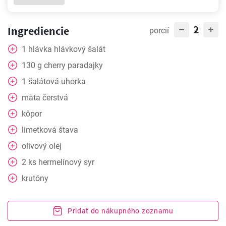
2
Ingrediencie
porcií
1
hlávka
hlávkový šalát
130
g
cherry paradajky
1
šalátová uhorka
mäta čerstvá
kôpor
limetková štava
olivový olej
2
ks
hermelínový syr
krutóny
Pridať do nákupného zoznamu