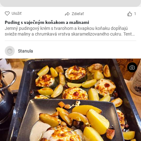
Uložiť
Zdieľať
1
Puding s vaječným koňakom a malinami
Jemný pudingový krém s tvarohom a kvapkou koňaku dopĺňajú
svieže maliny a chrumkavá vrstva skaramelizovaného cukru. Tento
rýchly dezert na lyžičku očarí elegantným vzhľadom aj príjemnou
krémovosťou, ovocnou sviežosťou a sladkým chrumknutím
karamelu.
Stanula