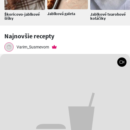
Jablková galeta
Škoricovo-jablkové
Jablkové tvarohové
šišky
koláčiky
Najnovšie recepty
Varim_Susmevom