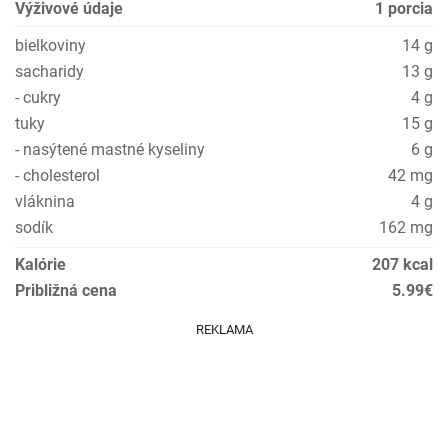
Výživové údaje
1 porcia
bielkoviny
14 g
sacharidy
13 g
- cukry
4 g
tuky
15 g
- nasýtené mastné kyseliny
6 g
- cholesterol
42 mg
vláknina
4 g
sodík
162 mg
Kalórie
207 kcal
Približná cena
5.99€
REKLAMA