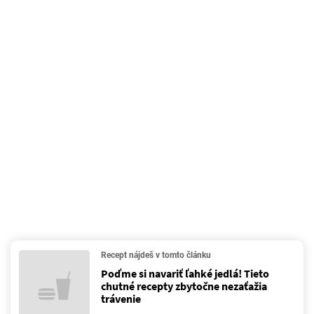
Recept nájdeš v tomto článku
Poďme si navariť ľahké jedlá! Tieto
chutné recepty zbytočne nezaťažia
trávenie