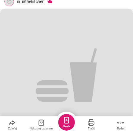
in_inthekitchen
Reels
Zdieľaj
Nákupný zoznam
Tlačiť
Sleduj