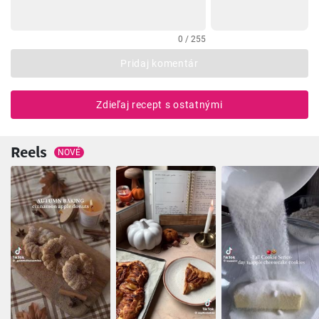
0 / 255
Pridaj komentár
Zdieľaj recept s ostatnými
Reels
NOVÉ