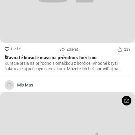
Uložiť
Zdieľať
229
Šťavnaté kuracie maso na prírodno s horčicou
Kuracie prsia na prírodno s omáčkou z horčice. Vhodné k ryži,
šalátu ale aj pečeným zemiakom. Môžete ich tiež spraviť aj na
spôsob šťavnatých kuracích rezňov - taktiež na prírodno.
Mis-Mas