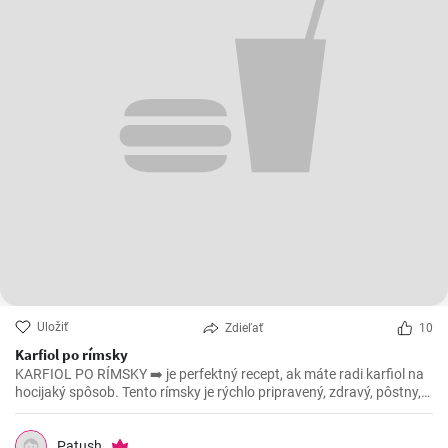
Uložiť
Zdieľať
10
Karfiol po rímsky
KARFIOL PO RÍMSKY ➡️ je perfektný recept, ak máte radi karfiol na
hocijaký spôsob. Tento rímsky je rýchlo pripravený, zdravý, pôstny,
povedzme že aj vegánsky ak vynecháte syr, a ešte k tomu všetkému
je aj lahodný. 😁
Patush