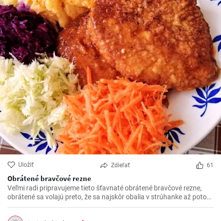
Uložiť
Zdieľať
61
Obrátené bravčové rezne
Veľmi radi pripravujeme tieto šťavnaté obrátené bravčové rezne,
obrátené sa volajú preto, že sa najskôr obalia v strúhanke až potom
vo vajíčku. Sú krásne jemné a veľmi šťavnaté. V kombinácii s
čerstvou zeleninou sú výborné.