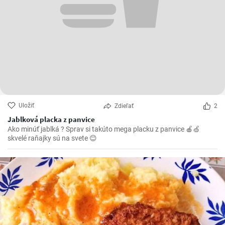
Uložiť
Zdieľať
2
Jablková placka z panvice
Ako minúť jablká ? Sprav si takúto mega placku z panvice 🍎🍏
skvelé raňajky sú na svete 😊