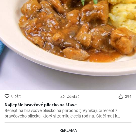
Uložiť
Zdieľať
294
Najlepšie bravčové pliecko na šťave
Recept na bravčové pliecko na prírodno :) Vynikajúci recept z
bravčového pliecka, ktorý si zamiluje celá rodina. Stačí mať k
dispozícií pár ingrediencií a vynikajúce bravčové mäso na šťave je
na svete.
REKLAMA