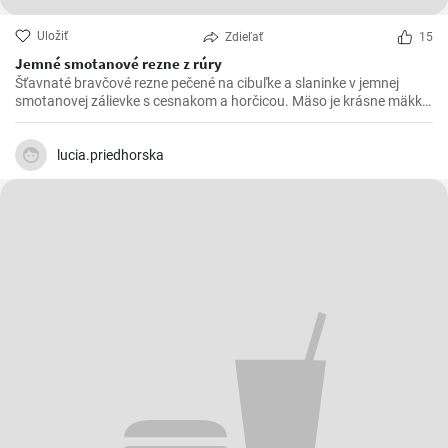
Uložiť
Zdieľať
15
Jemné smotanové rezne z rúry
Šťavnaté bravčové rezne pečené na cibuľke a slaninke v jemnej
smotanovej zálievke s cesnakom a horčicou. Mäso je krásne mäkké
a doslova sa rozpadá.
lucia.priedhorska