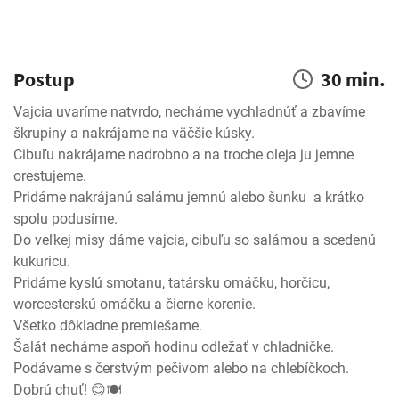
Postup
30 min.
Vajcia uvaríme natvrdo, necháme vychladnúť a zbavíme 
škrupiny a nakrájame na väčšie kúsky.

Cibuľu nakrájame nadrobno a na troche oleja ju jemne 
orestujeme.

Pridáme nakrájanú salámu jemnú alebo šunku  a krátko 
spolu podusíme.

Do veľkej misy dáme vajcia, cibuľu so salámou a scedenú 
kukuricu.

Pridáme kyslú smotanu, tatársku omáčku, horčicu, 
worcesterskú omáčku a čierne korenie.

Všetko dôkladne premiešame.

Šalát necháme aspoň hodinu odležať v chladničke.

Podávame s čerstvým pečivom alebo na chlebíčkoch.

Dobrú chuť! 😊🍽️