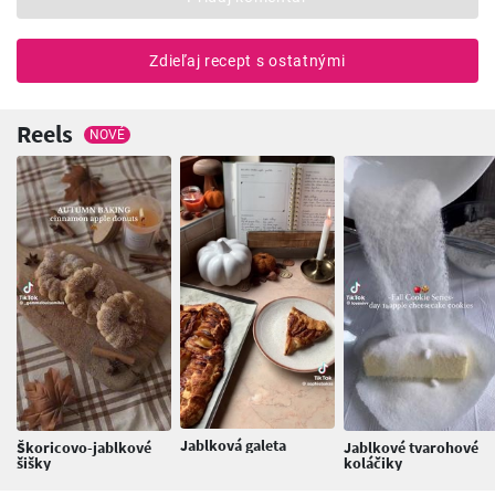
Zdieľaj recept s ostatnými
Reels
NOVÉ
Jablková galeta
Škoricovo-jablkové
Jablkové tvarohové
šišky
koláčiky