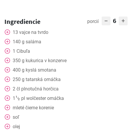
6
Ingrediencie
porcií
13
vajce na tvrdo
140
g
saláma
1
Cibuľa
350
g
kukurica v konzerve
400
g
kyslá smotana
250
g
tatarská omáčka
2
čl
plnotučná horčica
1
1
pl
wolčester omáčka
⁄
2
mleté čierne korenie
soľ
olej