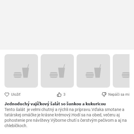
Uložiť
3
Nepáči sa mi
Jednoduchý vajíčkový šalát so šunkou a kukuricou
Tento šalát  je velmi chutný a rýchli na prípravu.Vďaka smotane a 
tatárskej omáčke je krásne krémový.Hodí sa na obed, večeru aj 
pohostenie pre návštevy.Výborne chutí s čerstvým pečivom a aj na 
chlebíčkoch.