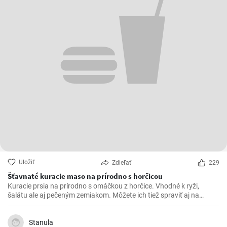
Uložiť
Zdieľať
229
Šťavnaté kuracie maso na prírodno s horčicou
Kuracie prsia na prírodno s omáčkou z horčice. Vhodné k ryži,
šalátu ale aj pečeným zemiakom. Môžete ich tiež spraviť aj na
spôsob šťavnatých kuracích rezňov - taktiež na prírodno.
Stanula