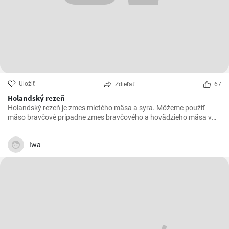
Uložiť
Zdieľať
67
Holandský rezeň
Holandský rezeň je zmes mletého mäsa a syra. Môžeme použiť
mäso bravčové prípadne zmes bravčového a hovädzieho mäsa v
pomere 2 : 1.
Iwa