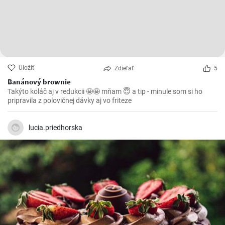
Uložiť
Zdieľať
5
Banánový brownie
Takýto koláč aj v redukcii 🤩🤩 mňam 😇 a tip - minule som si ho
pripravila z polovičnej dávky aj vo friteze
lucia.priedhorska