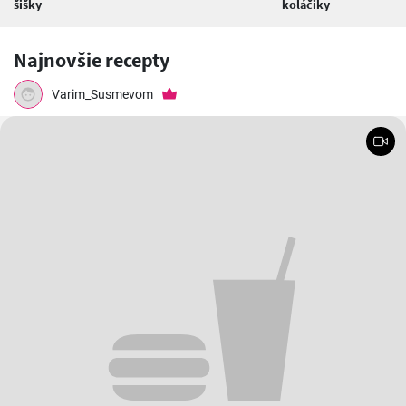
šišky
koláčiky
Najnovšie recepty
Varim_Susmevom