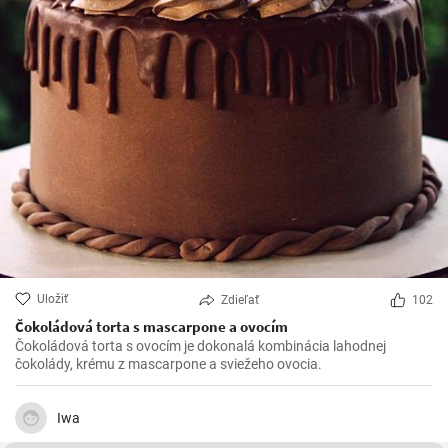
Uložiť
Zdieľať
102
Čokoládová torta s mascarpone a ovocím
Čokoládová torta s ovocím je dokonalá kombinácia lahodnej
čokolády, krému z mascarpone a sviežeho ovocia.
Iwa