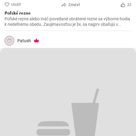
Uložiť
Zdieľať
32
Poľské rezne
Poľské rezne alebo ináč povedané obrátené rezne sa výborne hodia
k nedeľnému obedu. Zaujímavosťou je že, sa najprv obaľujú v
strúhanke a až následne vo vajíčku.
Patush