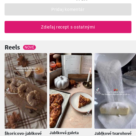
Pridaj komentár
Zdieľaj recept s ostatnými
Reels
NOVÉ
Jablková galeta
Škoricovo-jablkové
Jablkové tvarohové