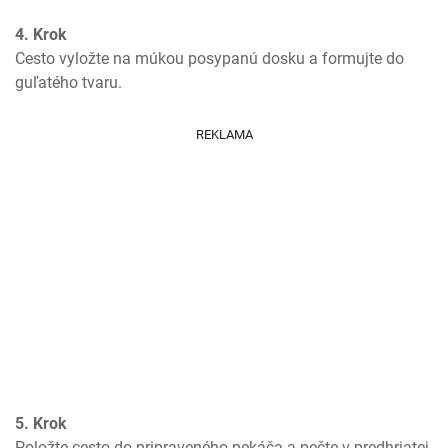
4. Krok
Cesto vyložte na múkou posypanú dosku a formujte do 
guľatého tvaru.
REKLAMA
5. Krok
Položte cesto do pripraveného pekáča a pečte v predhriatej 