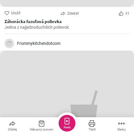
Uložiť
Zdieľať
31
Záhorácka fazuľová polievka
Jedna z najjednoduchších polievok.
Frommykitchendotcom
Reels
Zdieľaj
Nákupný zoznam
Tlačiť
Sleduj