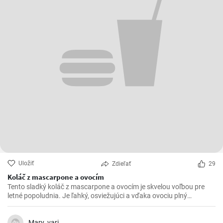
Uložiť
Zdieľať
29
Koláč z mascarpone a ovocím
Tento sladký koláč z mascarpone a ovocím je skvelou voľbou pre
letné popoludnia. Je ľahký, osviežujúci a vďaka ovociu plný
vitamínov. Môžete ho pripraviť s akýmkoľvek ovocím, ktoré máte
práve po ruke, ale najlepšie chutí s jahodami alebo malinami.
Mary_vari