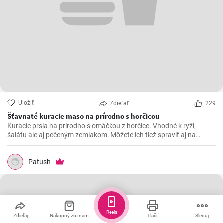
Uložiť
Zdieľať
229
Šťavnaté kuracie maso na prírodno s horčicou
Kuracie prsia na prírodno s omáčkou z horčice. Vhodné k ryži,
šalátu ale aj pečeným zemiakom. Môžete ich tiež spraviť aj na
spôsob šťavnatých kuracích rezňov - taktiež na prírodno.
Patush
Reels
Zdieľaj
Nákupný zoznam
Tlačiť
Sleduj