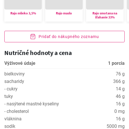
Rajo mlieko 3,5%
Rajo maslo
Rajo smotana na
šľahanie 33%
Pridať do nákupného zoznamu
Nutričné hodnoty a cena
Výživové údaje
1 porcia
bielkoviny
76 g
sacharidy
366 g
- cukry
14 g
tuky
46 g
- nasýtené mastné kyseliny
16 g
- cholesterol
0 mg
vláknina
16 g
sodík
5000 mg