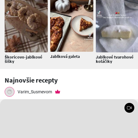
Jablková galeta
Škoricovo-jablkové
Jablkové tvarohové
šišky
koláčiky
Najnovšie recepty
Varim_Susmevom