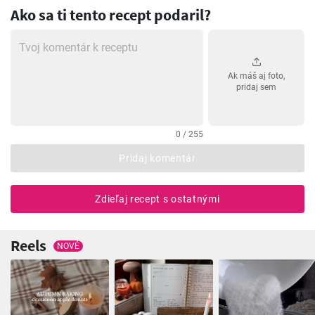
Ako sa ti tento recept podaril?
Ak máš aj foto,
pridaj sem
0 / 255
Pridaj komentár
Zdieľaj recept s ostatnými
Reels
NOVÉ