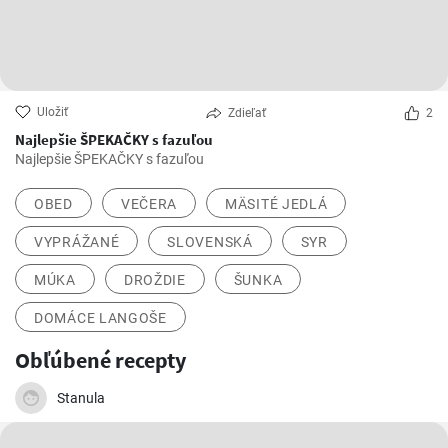
Uložiť
Zdieľať
2
Najlepšie ŠPEKAČKY s fazuľou
Najlepšie ŠPEKAČKY s fazuľou
OBED
VEČERA
MÄSITÉ JEDLÁ
VYPRÁŽANÉ
SLOVENSKÁ
SYR
MÚKA
DROŽDIE
ŠUNKA
DOMÁCE LANGOŠE
Obľúbené recepty
Stanula