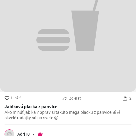
Uložiť
Zdieľať
2
Jablková placka z panvice
Ako minúť jablká ? Sprav si takúto mega placku z panvice 🍎🍏
skvelé raňajky sú na svete 😊
Adri1017