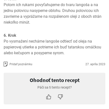
Potom ich rukami povyťahujeme do tvaru langoša a na 
jednu polovicu nasypeme oblohu. Druhou polovicou ich 
zavrieme a vyprážame na rozpálenom oleji z oboch strán 
niekoľko minút.
6. Krok
Po vysmažení necháme langoše odtiecť od oleja na 
papierovej utierke a potrieme ich buď tatarskou omáčkou 
alebo kečupom a posypeme syrom.
Pridať poznámku
27. apríla 2023
Ohodnoť tento recept
Páči sa ti tento recept?