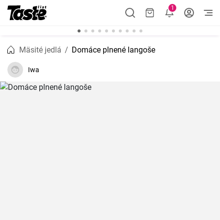
1
Mäsité jedlá
Domáce plnené langoše
Iwa