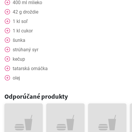
400
ml
mlieko
42
g
droždie
1
kl
soľ
1
kl
cukor
šunka
strúhaný syr
kečup
tatarská omáčka
olej
Odporúčané produkty