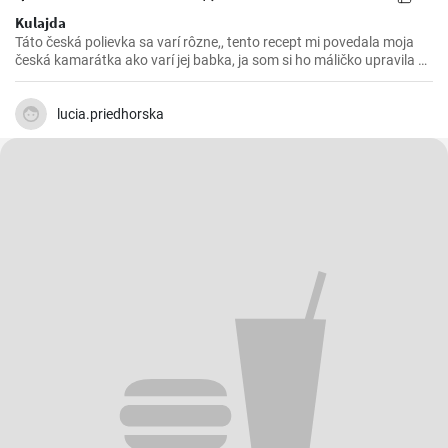
Kulajda
Táto česká polievka sa varí rôzne,, tento recept mi povedala moja
česká kamarátka ako varí jej babka, ja som si ho máličko upravila a
chutila nám s manželom. Skúste 😉
lucia.priedhorska