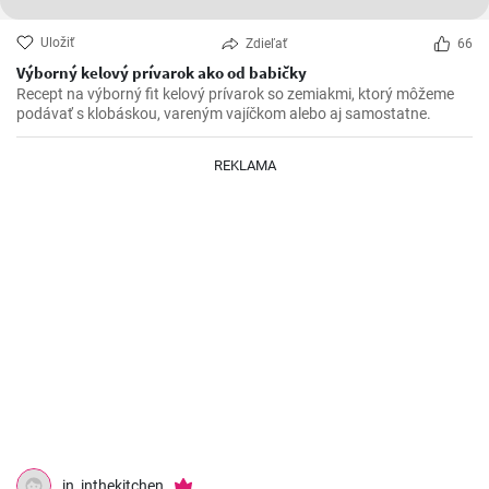
Uložiť
Zdieľať
66
Výborný kelový prívarok ako od babičky
Recept na výborný fit kelový prívarok so zemiakmi, ktorý môžeme
podávať s klobáskou, vareným vajíčkom alebo aj samostatne.
REKLAMA
in_inthekitchen