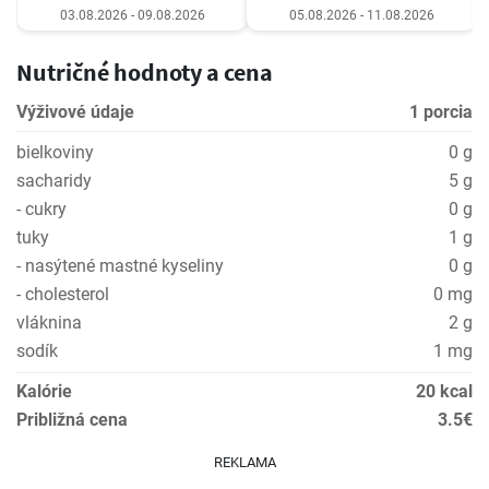
03.08.2026 - 09.08.2026
05.08.2026 - 11.08.2026
Nutričné hodnoty a cena
Výživové údaje
1 porcia
bielkoviny
0 g
sacharidy
5 g
- cukry
0 g
tuky
1 g
- nasýtené mastné kyseliny
0 g
- cholesterol
0 mg
vláknina
2 g
sodík
1 mg
Kalórie
20 kcal
Približná cena
3.5€
REKLAMA