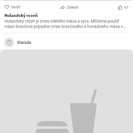
Uložiť
Zdieľať
67
Holandský rezeň
Holandský rezeň je zmes mletého mäsa a syra. Môžeme použiť
mäso bravčové prípadne zmes bravčového a hovädzieho mäsa v
pomere 2 : 1.
Stanula