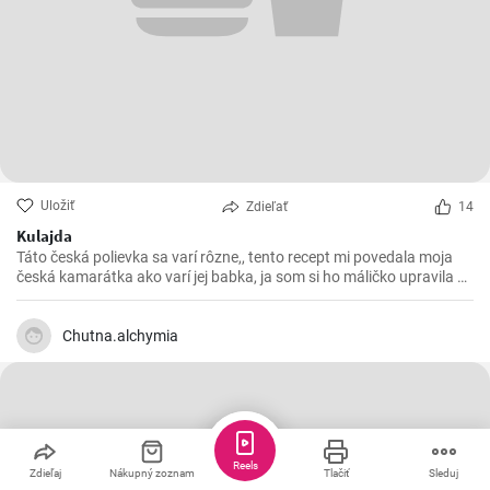
Uložiť
Zdieľať
14
Kulajda
Táto česká polievka sa varí rôzne,, tento recept mi povedala moja
česká kamarátka ako varí jej babka, ja som si ho máličko upravila a
chutila nám s manželom. Skúste 😉
Chutna.alchymia
Reels
Zdieľaj
Nákupný zoznam
Tlačiť
Sleduj