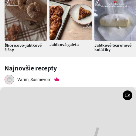
Jablková galeta
Škoricovo-jablkové
Jablkové tvarohové
šišky
koláčiky
Najnovšie recepty
Varim_Susmevom