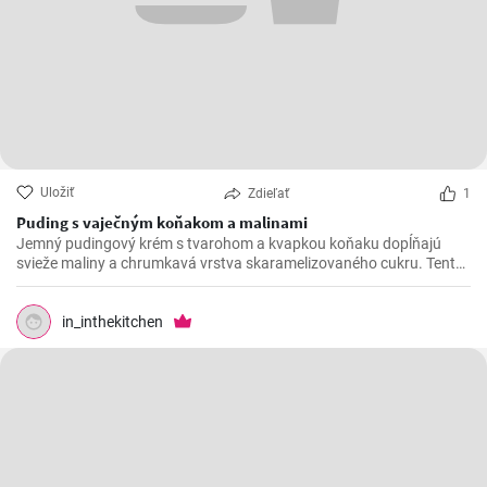
Uložiť
Zdieľať
1
Puding s vaječným koňakom a malinami
Jemný pudingový krém s tvarohom a kvapkou koňaku dopĺňajú
svieže maliny a chrumkavá vrstva skaramelizovaného cukru. Tento
rýchly dezert na lyžičku očarí elegantným vzhľadom aj príjemnou
krémovosťou, ovocnou sviežosťou a sladkým chrumknutím
karamelu.
in_inthekitchen