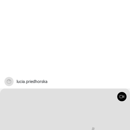
lucia.priedhorska