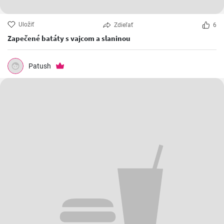
Uložiť
Zdieľať
6
Zapečené batáty s vajcom a slaninou
Patush