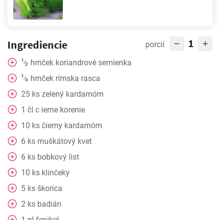
1
Ingrediencie
porcií
1
hrnček
koriandrové semienka
⁄
2
1
hrnček
rímska rasca
⁄
4
25
ks
zelený kardamóm
1
čl
c ierne korenie
10
ks
čierny kardamóm
6
ks
muškátový kvet
6
ks
bobkový list
10
ks
klinčeky
5
ks
škorica
2
ks
badián
1
pl
fenikel