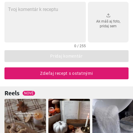
Ak máš aj foto,
pridaj sem
0 / 255
Pridaj komentár
Zdieľaj recept s ostatnými
Reels
NOVÉ