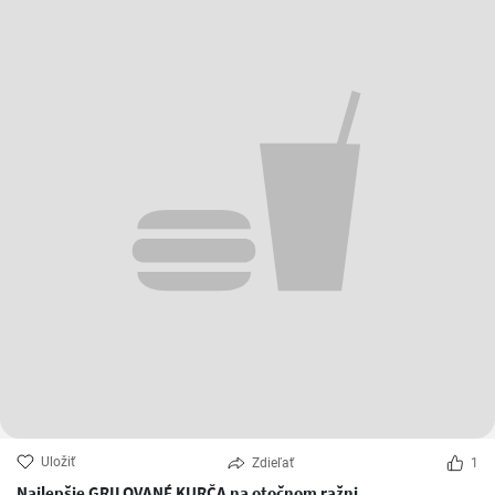
Uložiť
Zdieľať
1
Najlepšie GRILOVANÉ KURČA na otočnom ražni