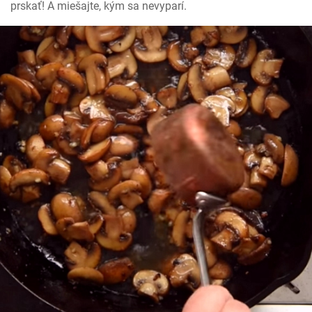
prskať! A miešajte, kým sa nevyparí.