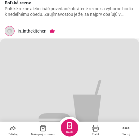
Poľské rezne
Poľské rezne alebo ináč povedané obrátené rezne sa výborne hodia
k nedeľnému obedu. Zaujímavosťou je že, sa najprv obaľujú v
strúhanke a až následne vo vajíčku.
in_inthekitchen
Reels
Zdieľaj
Nákupný zoznam
Tlačiť
Sleduj