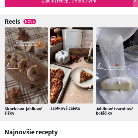
Zdieľaj recept s ostatnými
Reels
NOVÉ
Jablková galeta
Škoricovo-jablkové
Jablkové tvarohové
šišky
koláčiky
Najnovšie recepty