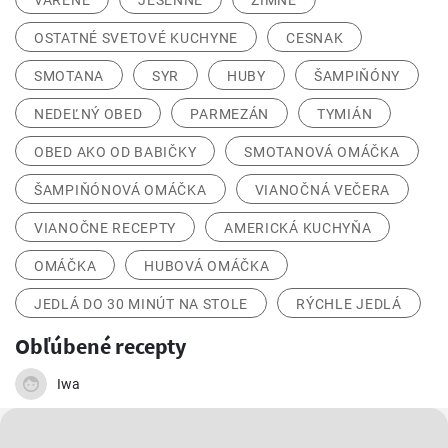
VARENÉ
JESENNÉ
ZIMNÉ
OSTATNÉ SVETOVÉ KUCHYNE
CESNAK
SMOTANA
SYR
HUBY
ŠAMPIŇÓNY
NEDEĽNÝ OBED
PARMEZÁN
TYMIÁN
OBED AKO OD BABIČKY
SMOTANOVÁ OMÁČKA
ŠAMPIŇÓNOVÁ OMÁČKA
VIANOČNÁ VEČERA
VIANOČNE RECEPTY
AMERICKÁ KUCHYŇA
OMÁČKA
HUBOVÁ OMÁČKA
JEDLÁ DO 30 MINÚT NA STOLE
RÝCHLE JEDLÁ
Obľúbené recepty
Iwa