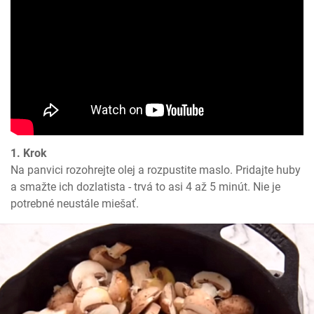
1. Krok
Na panvici rozohrejte olej a rozpustite maslo. Pridajte huby 
a smažte ich dozlatista - trvá to asi 4 až 5 minút. Nie je 
potrebné neustále miešať.