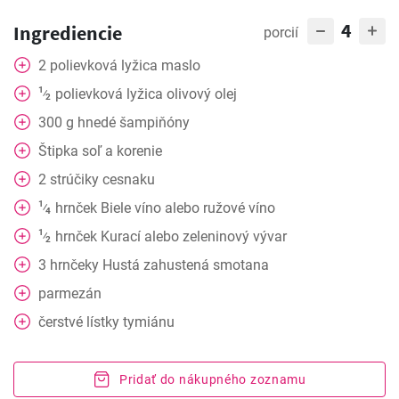
4
Ingrediencie
porcií
2
polievková lyžica
maslo
1
polievková lyžica
olivový olej
⁄
2
300
g
hnedé šampiňóny
Štipka
soľ a korenie
2
strúčiky cesnaku
1
hrnček
Biele víno alebo ružové víno
⁄
4
1
hrnček
Kurací alebo zeleninový vývar
⁄
2
3
hrnčeky
Hustá zahustená smotana
parmezán
čerstvé lístky tymiánu
Pridať do nákupného zoznamu