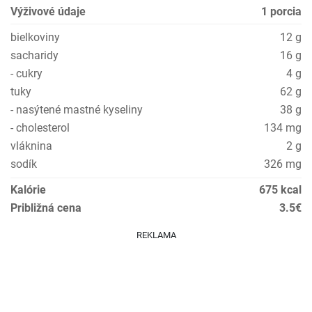
Výživové údaje
1 porcia
bielkoviny
12 g
sacharidy
16 g
- cukry
4 g
tuky
62 g
- nasýtené mastné kyseliny
38 g
- cholesterol
134 mg
vláknina
2 g
sodík
326 mg
Kalórie
675 kcal
Približná cena
3.5€
REKLAMA