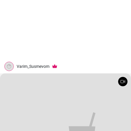
Varim_Susmevom