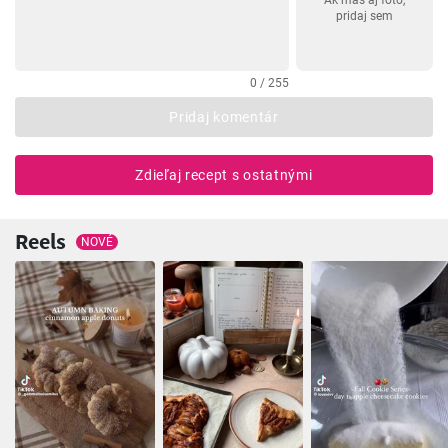
Ak máš aj foto,
pridaj sem
0 / 255
Pridaj komentár
Zdieľaj recept s ostatnými
Reels
NOVÉ