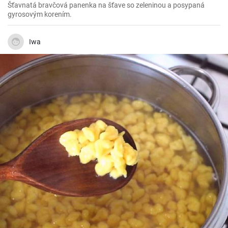
Šťavnatá bravčová panenka na šťave so zeleninou a posypaná
gyrosovým korením.
Iwa