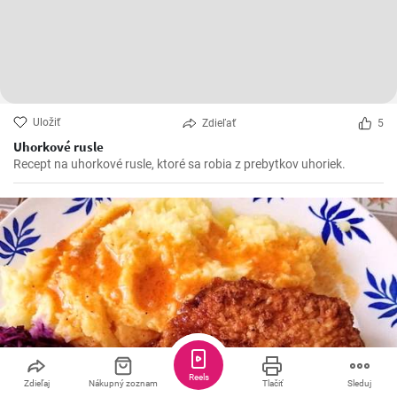
Uložiť
Zdieľať
5
Uhorkové rusle
Recept na uhorkové rusle, ktoré sa robia z prebytkov uhoriek.
Reels
Zdieľaj
Nákupný zoznam
Tlačiť
Sleduj