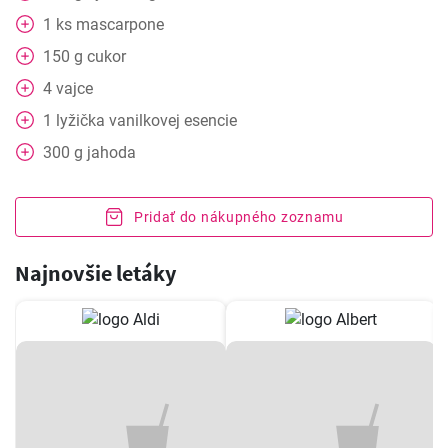
1
ks
mascarpone
150
g
cukor
4
vajce
1
lyžička
vanilkovej esencie
300
g
jahoda
Pridať do nákupného zoznamu
Najnovšie letáky