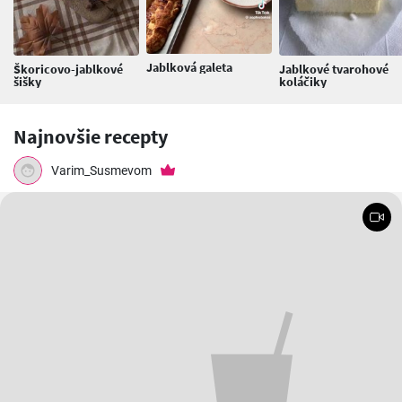
Jablková galeta
Škoricovo-jablkové
Jablkové tvarohové
šišky
koláčiky
Najnovšie recepty
Varim_Susmevom