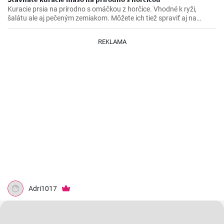
Kuracie prsia na prírodno s omáčkou z horčice. Vhodné k ryži,
šalátu ale aj pečeným zemiakom. Môžete ich tiež spraviť aj na
spôsob šťavnatých kuracích rezňov - taktiež na prírodno.
REKLAMA
Adri1017