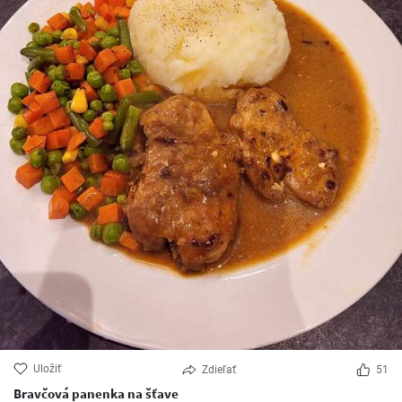
Uložiť
Zdieľať
51
Bravčová panenka na šťave