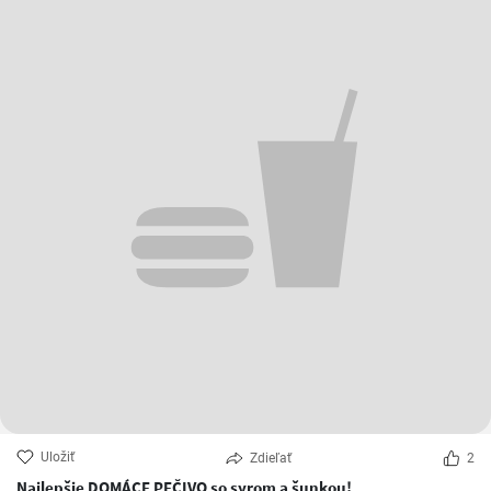
Uložiť
Zdieľať
2
Najlepšie DOMÁCE PEČIVO so syrom a šunkou!