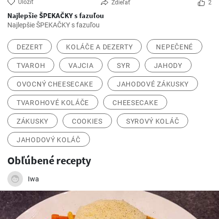
Uložiť
Zdieľať
2
Najlepšie ŠPEKAČKY s fazuľou
Najlepšie ŠPEKAČKY s fazuľou
DEZERT
KOLÁČE A DEZERTY
NEPEČENÉ
TVAROH
VAJCIA
SYR
JAHODY
OVOCNÝ CHEESECAKE
JAHODOVÉ ZÁKUSKY
TVAROHOVÉ KOLÁČE
CHEESECAKE
ZÁKUSKY
COOKIES
SYROVÝ KOLÁČ
JAHODOVÝ KOLÁČ
Obľúbené recepty
Iwa