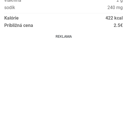
vláknina
2 g
sodík
240 mg
Kalórie
422 kcal
Približná cena
2.5€
REKLAMA