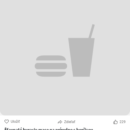
Uložiť
Zdieľať
229
Šťavnaté kuracie maso na prírodno s horčicou