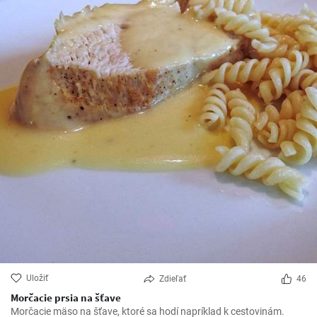
Uložiť
Zdieľať
46
Morčacie prsia na šťave
Morčacie mäso na šťave, ktoré sa hodí napríklad k cestovinám.