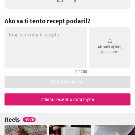
Ako sa ti tento recept podaril?
Ak máš aj foto,
pridaj sem
0 / 255
Pridaj komentár
Zdieľaj recept s ostatnými
Reels
NOVÉ