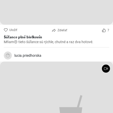
Uložiť
Zdieľať
7
Šúľance plné bielkovín
Mňam😍 tieto šúľance sú rýchle, chutné a raz dva hotové.
lucia.priedhorska