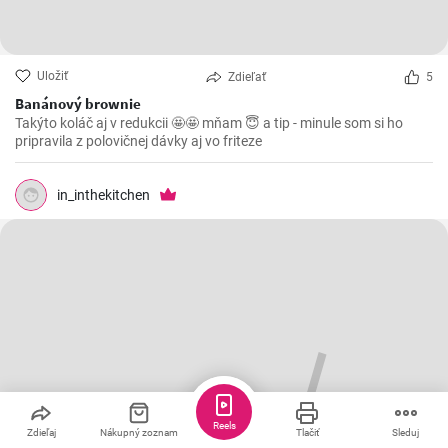
Uložiť
Zdieľať
5
Banánový brownie
Takýto koláč aj v redukcii 🤩🤩 mňam 😇 a tip - minule som si ho
pripravila z polovičnej dávky aj vo friteze
in_inthekitchen
Reels
Zdieľaj
Nákupný zoznam
Tlačiť
Sleduj