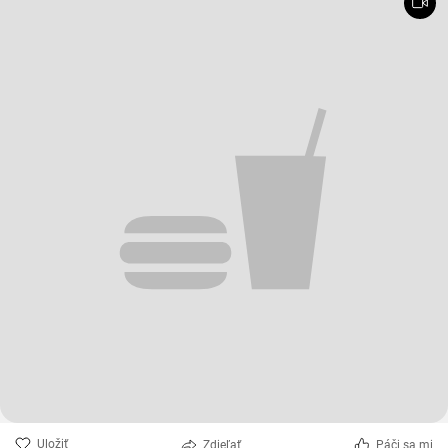
Uložiť
Zdieľať
Páči sa mi