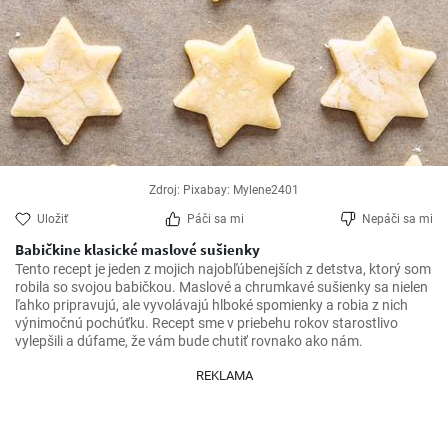
Zdroj: Pixabay: Mylene2401
Uložiť
Páči sa mi
Nepáči sa mi
Babičkine klasické maslové sušienky
Tento recept je jeden z mojich najobľúbenejších z detstva, ktorý som 
robila so svojou babičkou. Maslové a chrumkavé sušienky sa nielen 
ľahko pripravujú, ale vyvolávajú hlboké spomienky a robia z nich 
výnimočnú pochúťku. Recept sme v priebehu rokov starostlivo 
vylepšili a dúfame, že vám bude chutiť rovnako ako nám.
REKLAMA