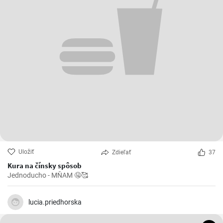
Uložiť
Zdieľať
37
Kura na čínsky spôsob
Jednoducho - MŇAM 🤤🥰
lucia.priedhorska