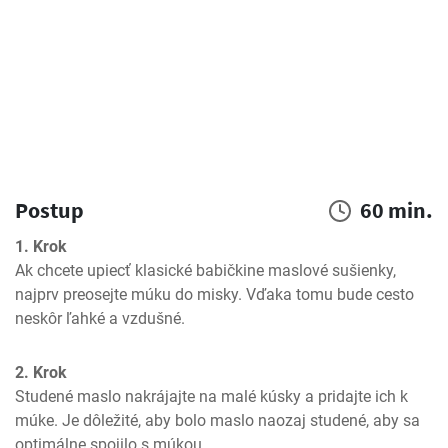
Postup
60 min.
1. Krok
Ak chcete upiecť klasické babičkine maslové sušienky, 
najprv preosejte múku do misky. Vďaka tomu bude cesto 
neskôr ľahké a vzdušné.
2. Krok
Studené maslo nakrájajte na malé kúsky a pridajte ich k 
múke. Je dôležité, aby bolo maslo naozaj studené, aby sa 
optimálne spojilo s múkou.