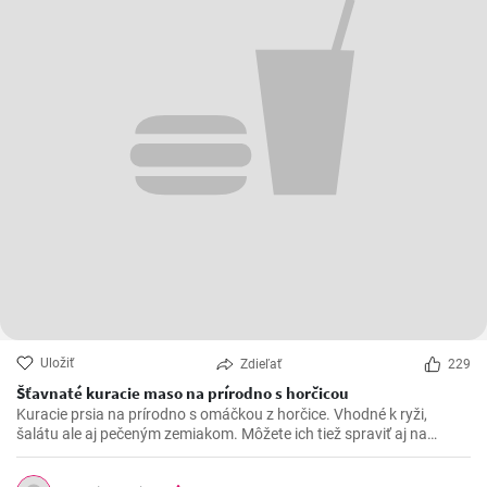
Uložiť
Zdieľať
229
Šťavnaté kuracie maso na prírodno s horčicou
Kuracie prsia na prírodno s omáčkou z horčice. Vhodné k ryži,
šalátu ale aj pečeným zemiakom. Môžete ich tiež spraviť aj na
spôsob šťavnatých kuracích rezňov - taktiež na prírodno.