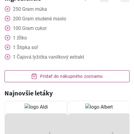
250
Gram
múka
200
Gram
studené maslo
100
Gram
cukor
1
žĺtko
1
Štipka
soľ
1
Čajová lyžička
vanilkový extrakt
Pridať do nákupného zoznamu
Najnovšie letáky