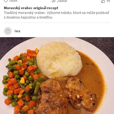
Uložiť
Zdieľať
99
Moravský vrabec originál recept
Tradičný moravský vrabec. Výborné mäsko, ktoré sa môže podávať
s dusenou kapustou a knedľou.
Iwa