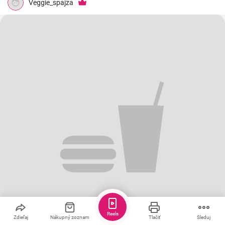
Veggie_spajza
Reels
Zdieľaj
Nákupný zoznam
Tlačiť
Sleduj