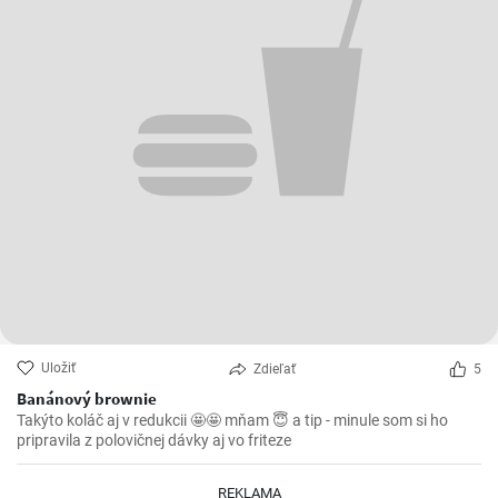
Uložiť
Zdieľať
5
Banánový brownie
Takýto koláč aj v redukcii 🤩🤩 mňam 😇 a tip - minule som si ho
pripravila z polovičnej dávky aj vo friteze
REKLAMA