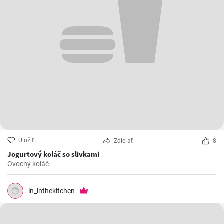
Uložiť
Zdieľať
8
Jogurtový koláč so slivkami
Ovocný koláč
in_inthekitchen