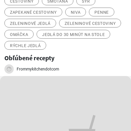
CESTOVINY
SMOTANA
SYR
ZAPEKANÉ CESTOVINY
NIVA
PENNE
ZELENINOVÉ JEDLÁ
ZELENINOVÉ CESTOVINY
OMÁČKA
JEDLÁ DO 30 MINÚT NA STOLE
RÝCHLE JEDLÁ
Obľúbené recepty
Frommykitchendotcom