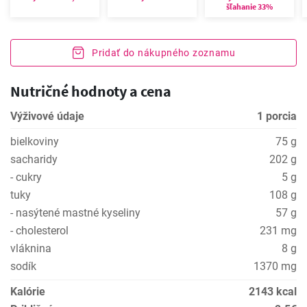
šľahanie 33%
Pridať do nákupného zoznamu
Nutričné hodnoty a cena
Výživové údaje
1 porcia
bielkoviny
75 g
sacharidy
202 g
- cukry
5 g
tuky
108 g
- nasýtené mastné kyseliny
57 g
- cholesterol
231 mg
vláknina
8 g
sodík
1370 mg
Kalórie
2143 kcal