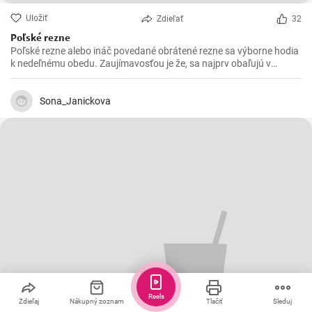
Uložiť
Zdieľať
32
Poľské rezne
Poľské rezne alebo ináč povedané obrátené rezne sa výborne hodia
k nedeľnému obedu. Zaujímavosťou je že, sa najprv obaľujú v
strúhanke a až následne vo vajíčku.
Sona_Janickova
Reels
Zdieľaj
Nákupný zoznam
Tlačiť
Sleduj