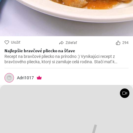
Uložiť
Zdieľať
294
Najlepšie bravčové pliecko na šťave
Recept na bravčové pliecko na prírodno :) Vynikajúci recept z
bravčového pliecka, ktorý si zamiluje celá rodina. Stačí mať k
dispozícií pár ingrediencií a vynikajúce bravčové mäso na šťave je
na svete.
Adri1017