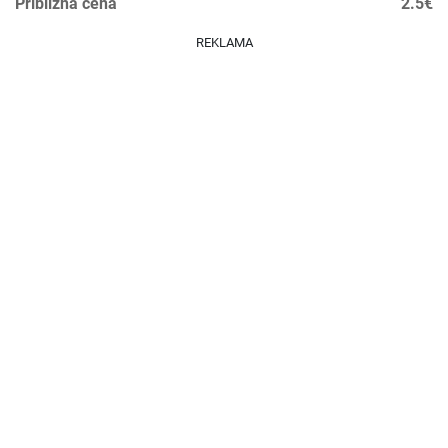
Približná cena
2.5€
REKLAMA