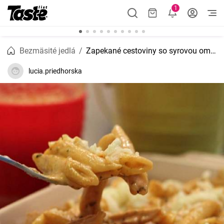
1
Bezmäsité jedlá
Zapekané cestoviny so syrovou omáčkou
lucia.priedhorska