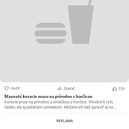
Uložiť
Zdieľať
229
Šťavnaté kuracie maso na prírodno s horčicou
Kuracie prsia na prírodno s omáčkou z horčice. Vhodné k ryži,
šalátu ale aj pečeným zemiakom. Môžete ich tiež spraviť aj na
spôsob šťavnatých kuracích rezňov - taktiež na prírodno.
REKLAMA