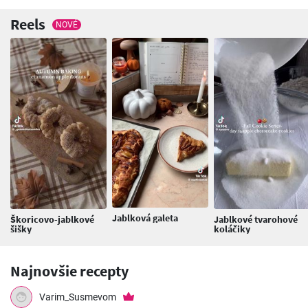
Reels
NOVÉ
Jablková galeta
Škoricovo-jablkové
Jablkové tvarohové
šišky
koláčiky
Najnovšie recepty
Varim_Susmevom