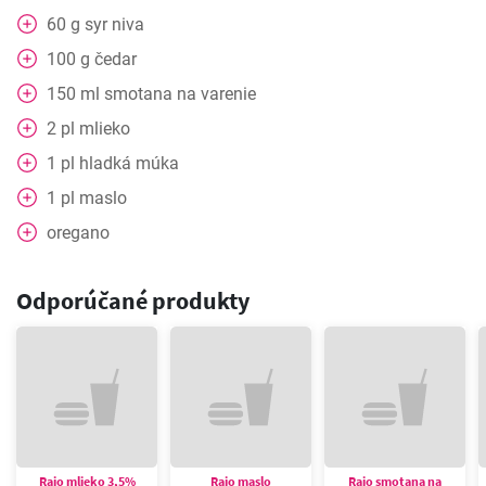
60
g
syr niva
100
g
čedar
150
ml
smotana na varenie
2
pl
mlieko
1
pl
hladká múka
1
pl
maslo
oregano
Odporúčané produkty
Rajo mlieko 3,5%
Rajo maslo
Rajo smotana na