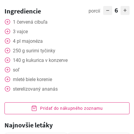
6
Ingrediencie
porcií
1
červená cibuľa
3
vajce
4
pl
majonéza
250
g
surimi tyčinky
140
g
kukurica v konzerve
soľ
mleté biele korenie
sterelizovaný ananás
Pridať do nákupného zoznamu
Najnovšie letáky