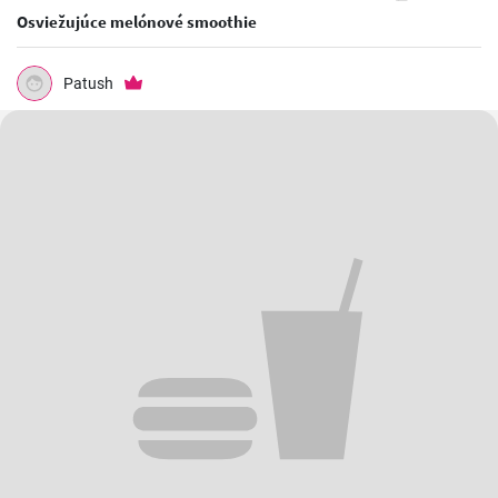
Osviežujúce melónové smoothie
Patush