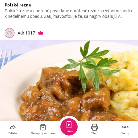
Poľské rezne
Poľské rezne alebo ináč povedané obrátené rezne sa výborne hodia
k nedeľnému obedu. Zaujímavosťou je že, sa najprv obaľujú v
strúhanke a až následne vo vajíčku.
Adri1017
Reels
Zdieľaj
Nákupný zoznam
Tlačiť
Sleduj