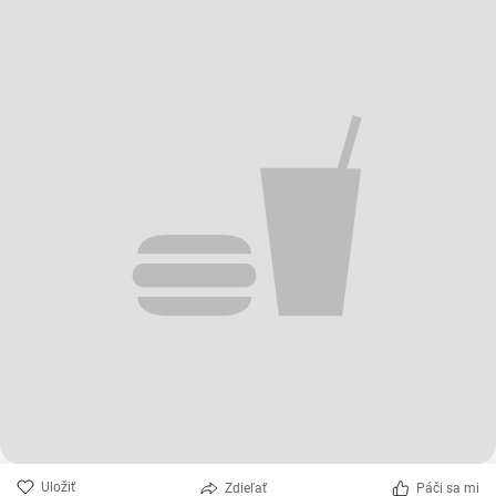
Uložiť
Zdieľať
Páči sa mi