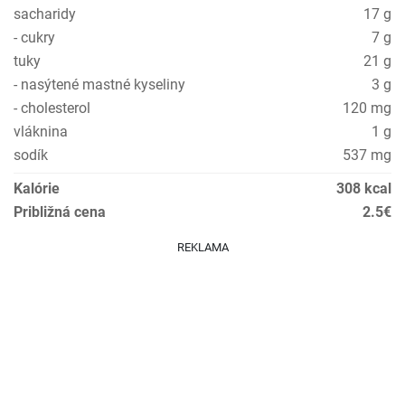
sacharidy
17 g
- cukry
7 g
tuky
21 g
- nasýtené mastné kyseliny
3 g
- cholesterol
120 mg
vláknina
1 g
sodík
537 mg
Kalórie
308 kcal
Približná cena
2.5€
REKLAMA