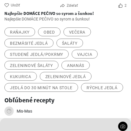
Uložiť
Zdieľať
2
Najlepšie DOMÁCE PEČIVO so syrom a šunkou!
Najlepšie DOMÁCE PEČIVO so syrom a šunkou!
RAŇAJKY
OBED
VEČERA
BEZMÄSITÉ JEDLÁ
ŠALÁTY
STUDENÉ JEDLÁ/POKRMY
VAJCIA
ZELENINOVÉ ŠALÁTY
ANANÁS
KUKURICA
ZELENINOVÉ JEDLÁ
JEDLÁ DO 30 MINÚT NA STOLE
RÝCHLE JEDLÁ
Obľúbené recepty
Mis-Mas