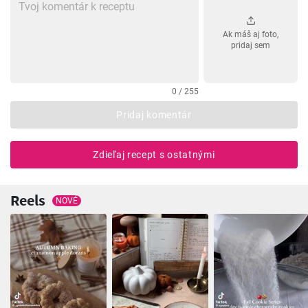
Ak máš aj foto,
pridaj sem
0 / 255
Pridaj komentár
Zdieľaj recept s ostatnými
Reels
NOVÉ