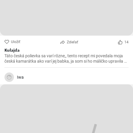
Uložiť
Zdieľať
14
Kulajda
Táto česká polievka sa varí rôzne,, tento recept mi povedala moja
česká kamarátka ako varí jej babka, ja som si ho máličko upravila a
chutila nám s manželom. Skúste 😉
Iwa