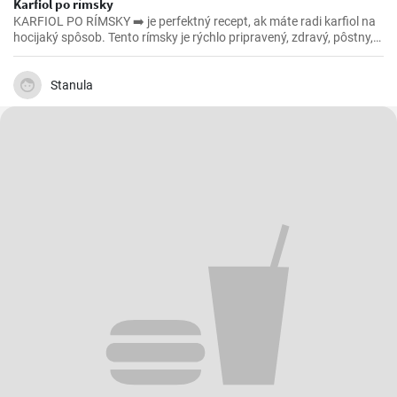
Karfiol po rímsky
KARFIOL PO RÍMSKY ➡️ je perfektný recept, ak máte radi karfiol na
hocijaký spôsob. Tento rímsky je rýchlo pripravený, zdravý, pôstny,
povedzme že aj vegánsky ak vynecháte syr, a ešte k tomu všetkému
je aj lahodný. 😁
Stanula