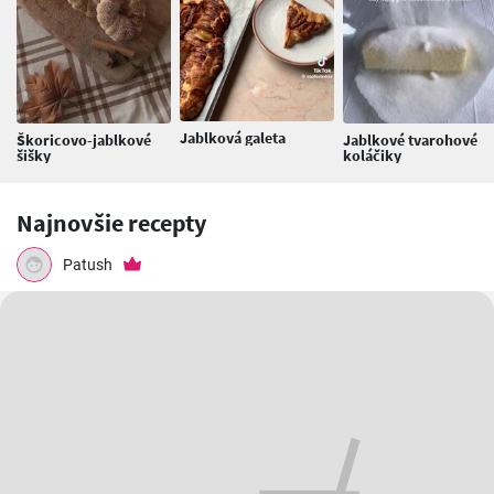
Jablková galeta
Škoricovo-jablkové
Jablkové tvarohové
šišky
koláčiky
Najnovšie recepty
Patush