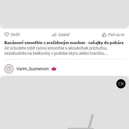
Uložiť
Zdieľať
Páči sa mi
Banánové smoothie s arašidovým maslom - raňajky do pohára
Až si budete robiť rannú smoothie s akoukoľvek príchuťou,
nezabudnite na bielkoviny v podobe skyru alebo tvarohu,
komplexné sacharidy vo forme vločiek a tiež na vlákninu, ktorú
obsahuje čakankový sirup alebo chia semienka.
Varim_Susmevom