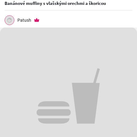
Banánové muffiny s vlašskými orechmi a škoricou
Patush