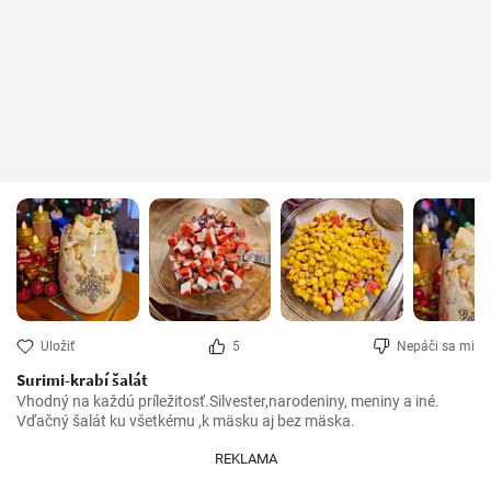
Uložiť
5
Nepáči sa mi
Surimi-krabí šalát
Vhodný na každú príležitosť.Silvester,narodeniny, meniny a iné. 
Vďačný šalát ku všetkému ,k mäsku aj bez mäska.
REKLAMA