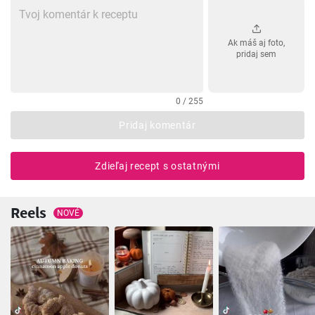
Ak máš aj foto,
pridaj sem
0 / 255
Pridaj komentár
Zdieľaj recept s ostatnými
Reels
NOVÉ