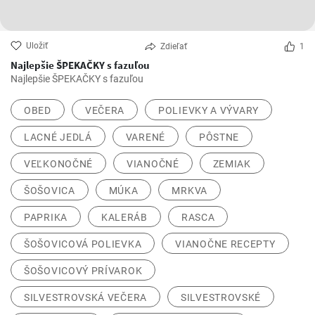
Uložiť
Zdieľať
1
Najlepšie ŠPEKAČKY s fazuľou
Najlepšie ŠPEKAČKY s fazuľou
OBED
VEČERA
POLIEVKY A VÝVARY
LACNÉ JEDLÁ
VARENÉ
PÔSTNE
VEĽKONOČNÉ
VIANOČNÉ
ZEMIAK
ŠOŠOVICA
MÚKA
MRKVA
PAPRIKA
KALERÁB
RASCA
ŠOŠOVICOVÁ POLIEVKA
VIANOČNE RECEPTY
ŠOŠOVICOVÝ PRÍVAROK
SILVESTROVSKÁ VEČERA
SILVESTROVSKÉ