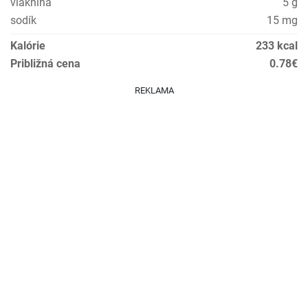
vláknina
5 g
sodík
15 mg
Kalórie
233 kcal
Približná cena
0.78€
REKLAMA