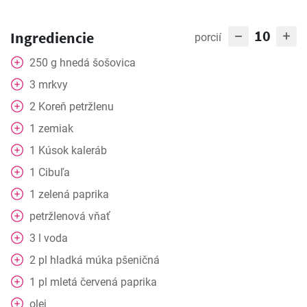
10
Ingrediencie
porcií
250
g
hnedá šošovica
3
mrkvy
2
Koreň petržlenu
1
zemiak
1
Kúsok
kaleráb
1
Cibuľa
1
zelená
paprika
petržlenová vňať
3
l
voda
2
pl
hladká múka pšeničná
1
pl
mletá červená paprika
olej