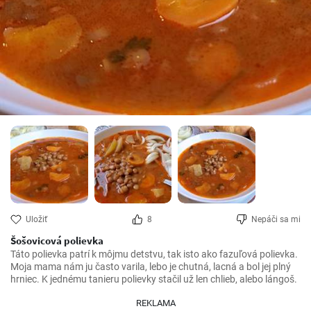
Uložiť
8
Nepáči sa mi
Šošovicová polievka
Táto polievka patrí k môjmu detstvu, tak isto ako fazuľová polievka. 
Moja mama nám ju často varila, lebo je chutná, lacná a bol jej plný 
hrniec. K jednému tanieru polievky stačil už len chlieb, alebo lángoš.
REKLAMA