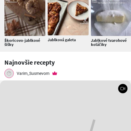
Jablková galeta
Škoricovo-jablkové
Jablkové tvarohové
šišky
koláčiky
Najnovšie recepty
Varim_Susmevom