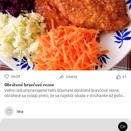
Uložiť
Zdieľať
61
Obrátené bravčové rezne
Veľmi radi pripravujeme tieto šťavnaté obrátené bravčové rezne,
obrátené sa volajú preto, že sa najskôr obalia v strúhanke až potom
vo vajíčku. Sú krásne jemné a veľmi šťavnaté. V kombinácii s
čerstvou zeleninou sú výborné.
Iwa