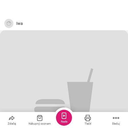
Iwa
Reels
Zdieľaj
Nákupný zoznam
Tlačiť
Sleduj