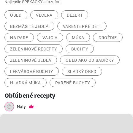
Najlepšie ŠPEKAČKY s fazuľou
OBED
VEČERA
DEZERT
BEZMÄSITÉ JEDLÁ
VARENIE PRE DETI
NA PARE
VAJCIA
MÚKA
DROŽDIE
ZELENINOVÉ RECEPTY
BUCHTY
ZELENINOVÉ JEDLÁ
OBED AKO OD BABIČKY
LEKVÁROVÉ BUCHTY
SLADKÝ OBED
HLADKÁ MÚKA
PARENÉ BUCHTY
Obľúbené recepty
Naty