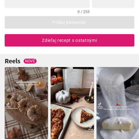
0 / 255
Pridaj komentár
Zdieľaj recept s ostatnými
Reels
NOVÉ