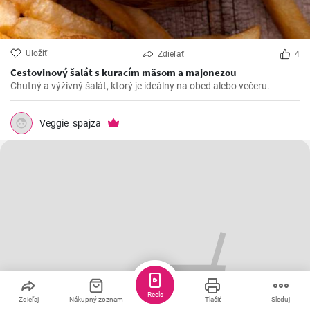
Uložiť
Zdieľať
4
Cestovinový šalát s kuracím mäsom a majonezou
Chutný a výživný šalát, ktorý je ideálny na obed alebo večeru.
Veggie_spajza
Reels
Zdieľaj
Nákupný zoznam
Tlačiť
Sleduj