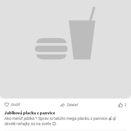
Uložiť
Zdieľať
2
Jablková placka z panvice
Ako minúť jablká ? Sprav si takúto mega placku z panvice 🍎🍏
skvelé raňajky sú na svete 😊