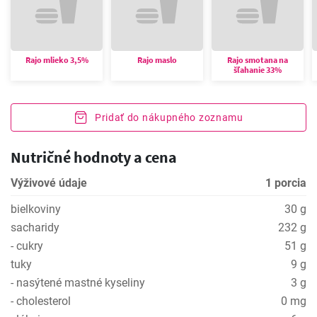
Rajo mlieko 3,5%
Rajo maslo
Rajo smotana na
šľahanie 33%
Pridať do nákupného zoznamu
Nutričné hodnoty a cena
Výživové údaje
1 porcia
bielkoviny
30 g
sacharidy
232 g
- cukry
51 g
tuky
9 g
- nasýtené mastné kyseliny
3 g
- cholesterol
0 mg