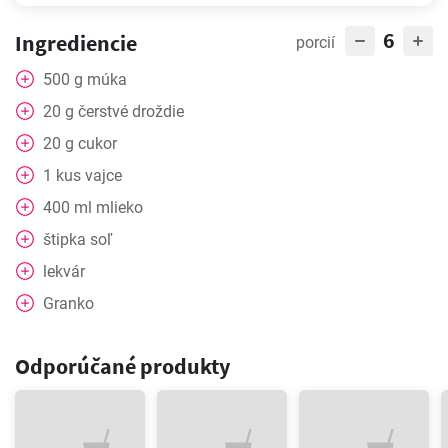
6
Ingrediencie
porcií
500
g
múka
20
g
čerstvé droždie
20
g
cukor
1
kus
vajce
400
ml
mlieko
štipka
soľ
lekvár
Granko
Odporúčané produkty