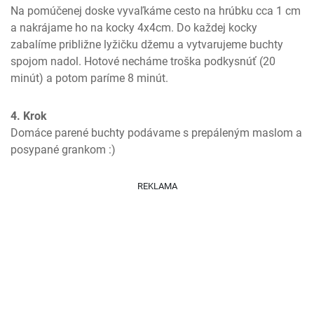
Na pomúčenej doske vyvaľkáme cesto na hrúbku cca 1 cm 
a nakrájame ho na kocky 4x4cm. Do každej kocky 
zabalíme približne lyžičku džemu a vytvarujeme buchty 
spojom nadol. Hotové necháme troška podkysnúť (20 
minút) a potom paríme 8 minút.
4. Krok
Domáce parené buchty podávame s prepáleným maslom a 
posypané grankom :)
REKLAMA