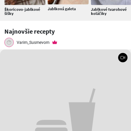
Jablková galeta
Škoricovo-jablkové
Jablkové tvarohové
šišky
koláčiky
Najnovšie recepty
Varim_Susmevom