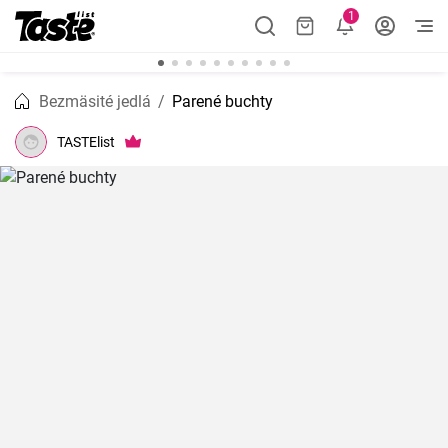
1
Bezmäsité jedlá
Parené buchty
TASTElist