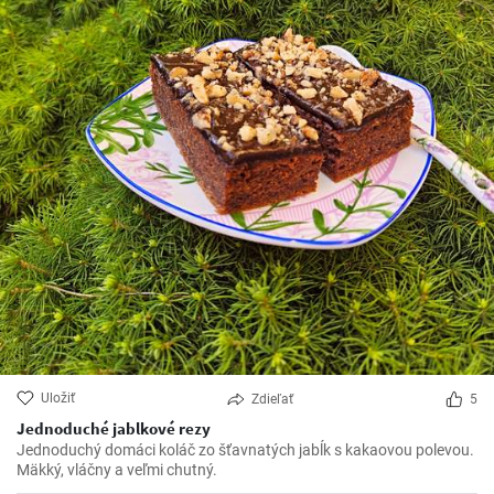
Uložiť
Zdieľať
5
Jednoduché jablkové rezy
Jednoduchý domáci koláč zo šťavnatých jabĺk s kakaovou polevou.
Mäkký, vláčny a veľmi chutný.