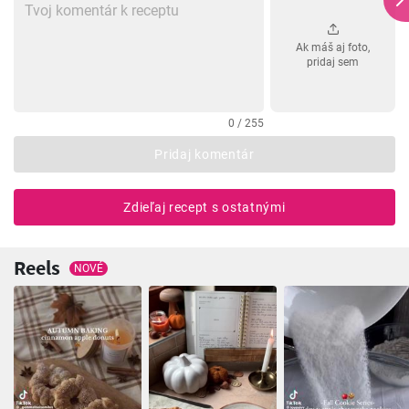
Ak máš aj foto,
pridaj sem
0 / 255
Pridaj komentár
Zdieľaj recept s ostatnými
Reels
NOVÉ