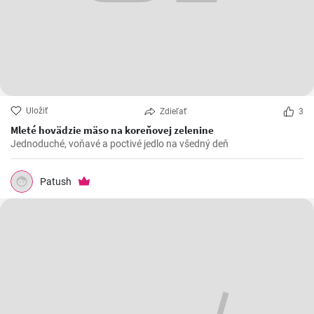
Uložiť
Zdieľať
3
Mleté hovädzie mäso na koreňovej zelenine
Jednoduché, voňavé a poctivé jedlo na všedný deň
Patush