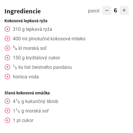
6
Ingrediencie
porcií
Kokosová lepkavá ryža
310
g
lepkavá ryža
400
ml
plnotučné kokosové mlieko
3
kl
morská soľ
⁄
4
150
g
kryštálový cukor
1
ks
list čerstvého pandánu
⁄
2
horúca voda
Slaná kokosová omáčka
1
4
g
kukuričný škrob
⁄
2
1
1
g
morská soľ
⁄
2
1
pl
cukor