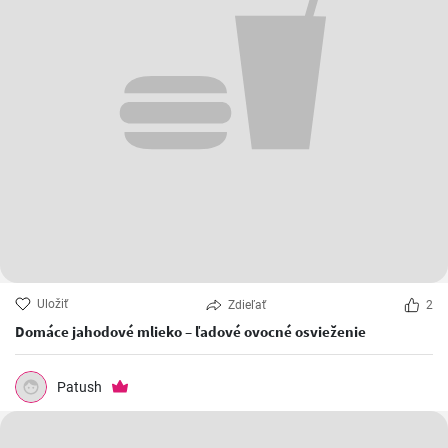
Uložiť
Zdieľať
2
Domáce jahodové mlieko – ľadové ovocné osvieženie
Patush