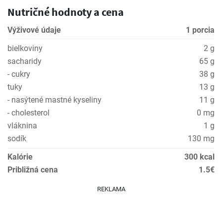
Nutričné hodnoty a cena
Výživové údaje
1 porcia
bielkoviny
2 g
sacharidy
65 g
- cukry
38 g
tuky
13 g
- nasýtené mastné kyseliny
11 g
- cholesterol
0 mg
vláknina
1 g
sodík
130 mg
Kalórie
300 kcal
Približná cena
1.5€
REKLAMA