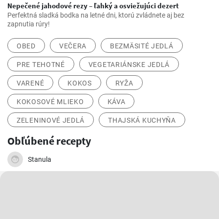
Nepečené jahodové rezy – ľahký a osviežujúci dezert
Perfektná sladká bodka na letné dni, ktorú zvládnete aj bez
zapnutia rúry!
OBED
VEČERA
BEZMÄSITÉ JEDLÁ
PRE TEHOTNÉ
VEGETARIÁNSKE JEDLÁ
VARENÉ
KOKOS
RYŽA
KOKOSOVÉ MLIEKO
KÁVA
ZELENINOVÉ JEDLÁ
THAJSKÁ KUCHYŇA
Obľúbené recepty
Stanula