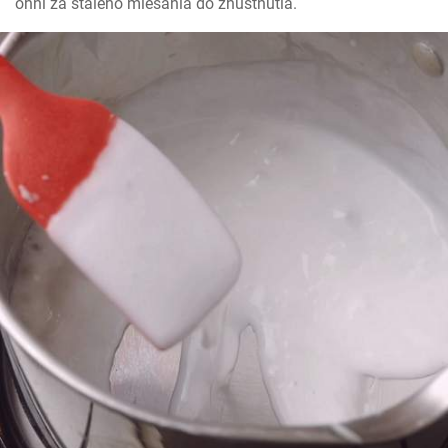
ohni za stáleho miešania do zhustnutia.