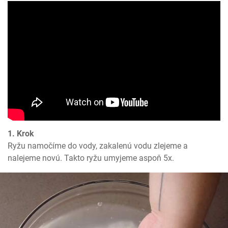
1. Krok
Ryžu namočíme do vody, zakalenú vodu zlejeme a 
nalejeme novú. Takto ryžu umyjeme aspoň 5x.