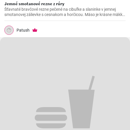
Jemné smotanové rezne z rúry
Šťavnaté bravčové rezne pečené na cibuľke a slaninke v jemnej
smotanovej zálievke s cesnakom a horčicou. Mäso je krásne mäkké
a doslova sa rozpadá.
Patush