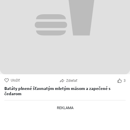
Uložiť
Zdieľať
3
Batáty plnené šťavnatým mletým mäsom a zapečené s
čedarom
REKLAMA