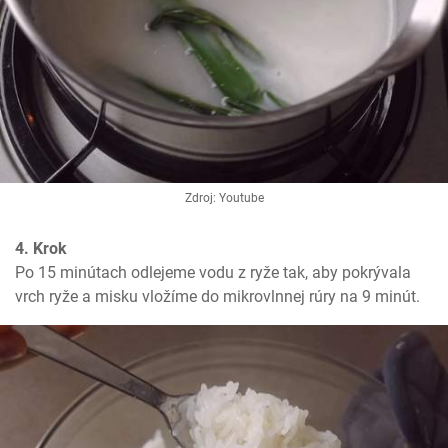
Zdroj: Youtube
4. Krok
Po 15 minútach odlejeme vodu z ryže tak, aby pokrývala 
vrch ryže a misku vložíme do mikrovlnnej rúry na 9 minút.