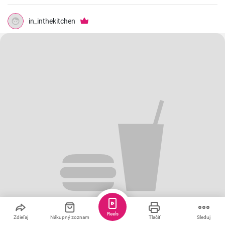
chutila nám s manželom. Skúste 😉
in_inthekitchen
Reels
Zdieľaj
Nákupný zoznam
Tlačiť
Sleduj