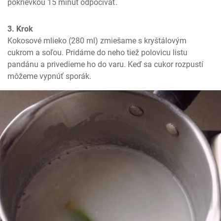
pokrievkou 15 minút odpočívať.
3. Krok
Kokosové mlieko (280 ml) zmiešame s kryštálovým 
cukrom a soľou. Pridáme do neho tiež polovicu listu 
pandánu a privedieme ho do varu. Keď sa cukor rozpustí 
môžeme vypnúť sporák.