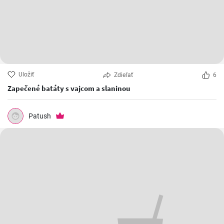
Uložiť
Zdieľať
6
Zapečené batáty s vajcom a slaninou
Patush