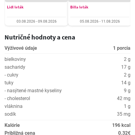
Lidl leták
Billa leták
03.08.2026 - 09.08.2026
05.08.2026 - 11.08.2026
Nutričné hodnoty a cena
Výživové údaje
1 porcia
bielkoviny
2 g
sacharidy
17 g
- cukry
2 g
tuky
14 g
- nasýtené mastné kyseliny
9 g
- cholesterol
42 mg
vláknina
1 g
sodík
35 mg
Kalórie
196 kcal
Približná cena
0.32€