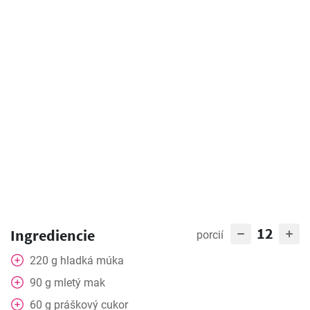
12
Ingrediencie
porcií
220
g
hladká múka
90
g
mletý mak
60
g
práškový cukor