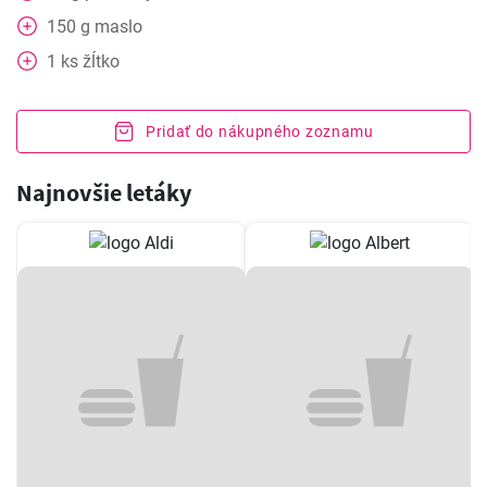
150
g
maslo
1
ks
žĺtko
Pridať do nákupného zoznamu
Najnovšie letáky