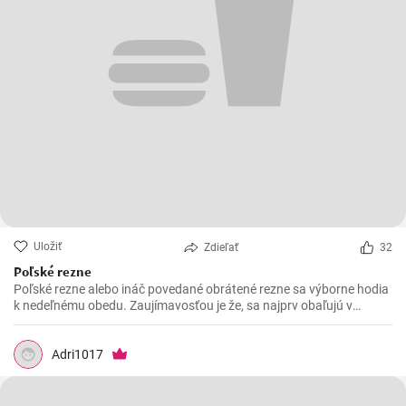
Uložiť
Zdieľať
32
Poľské rezne
Poľské rezne alebo ináč povedané obrátené rezne sa výborne hodia
k nedeľnému obedu. Zaujímavosťou je že, sa najprv obaľujú v
strúhanke a až následne vo vajíčku.
Adri1017