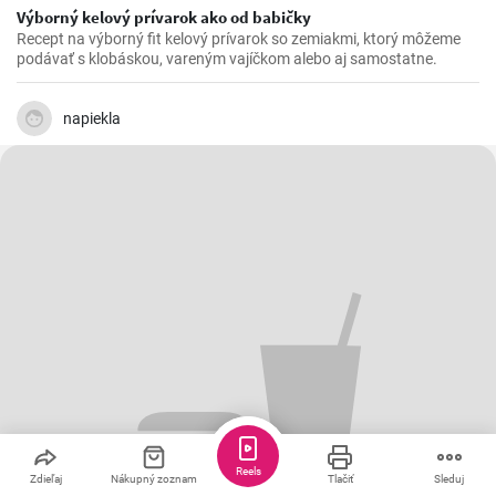
Výborný kelový prívarok ako od babičky
Recept na výborný fit kelový prívarok so zemiakmi, ktorý môžeme
podávať s klobáskou, vareným vajíčkom alebo aj samostatne.
napiekla
Reels
Zdieľaj
Nákupný zoznam
Tlačiť
Sleduj