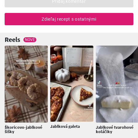
Pridaj komentár
Zdieľaj recept s ostatnými
Reels
NOVÉ
Jablková galeta
Škoricovo-jablkové
Jablkové tvarohové
šišky
koláčiky