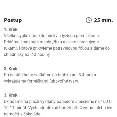
Postup
25 min.
1. Krok
Všetko sypké dáme do misky a lyžicou premiešame. 
Pridáme zmäknuté maslo ,žĺtko a cesto spracujeme 
rukami. Hotové prikryjeme potravinovou fóliou a dáme do 
chladničky na 2-3 hodiny.
2. Krok
Po odstátí ho rozvaľkáme na hrúbku adi 3-4 mm a 
vykrajujeme formičkami ľubovoľné tvary.
3. Krok
Ukladáme na plech vystlaný papierom a pečieme na 160 C 
10-11 minút. Vychladnuté môžme zlepiť džemom alebo len 
namočiť v čokoláde