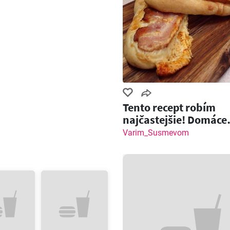
Tento recept robím
najčastejšie! Domáce
pečivo so slaninou a
Varim_Susmevom