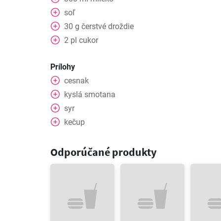
soľ
30
g
čerstvé droždie
2
pl
cukor
Prílohy
cesnak
kyslá smotana
syr
kečup
Odporúčané produkty