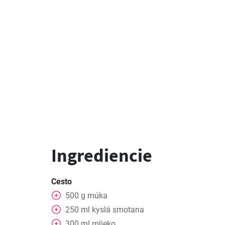
Ingrediencie
Cesto
500
g
múka
250
ml
kyslá smotana
300
ml
mlieko