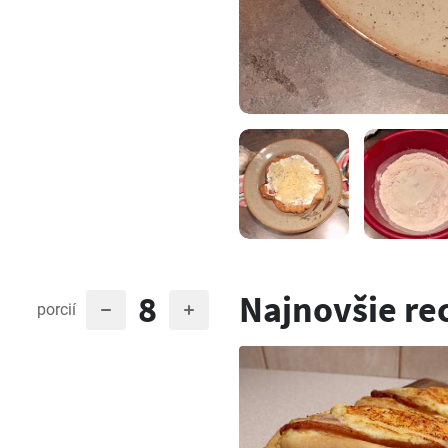
8
Najnovšie re
porcií