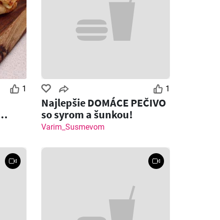
1
1
Najlepšie DOMÁCE PEČIVO
so syrom a šunkou!
 syrom
Varim_Susmevom