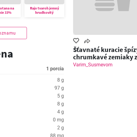
motana na
Rajo tvaroh jemný
nie 33%
hrudkovitý
zoznamu
Šťavnaté kuracie špíz
ena
chrumkavé zemiaky 
grilu!
Varim_Susmevom
1 porcia
8 g
97 g
5 g
8 g
4 g
0 mg
2 g
88 mg