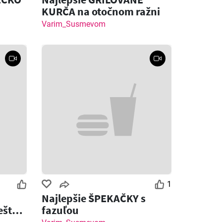
KURČA na otočnom ražni
Varim_Susmevom
1
Najlepšie ŠPEKAČKY s
ešte
fazuľou