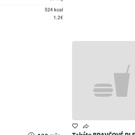
524 kcal
1.2€
Takéto BRAVČOVÉ PL