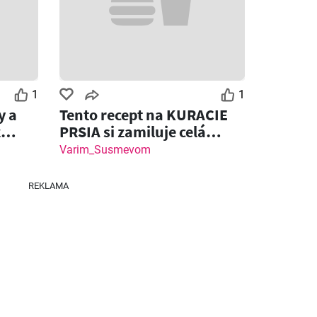
1
1
y a
Tento recept na KURACIE
z
PRSIA si zamiluje celá
rodina!
Varim_Susmevom
REKLAMA