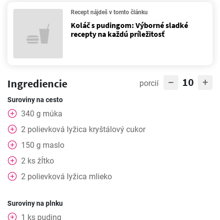
Recept nájdeš v tomto článku
Koláč s pudingom: Výborné sladké
recepty na každú príležitosť
10
Ingrediencie
porcií
Suroviny na cesto
340
g
múka
2
polievková lyžica
kryštálový cukor
150
g
maslo
2
ks
žĺtko
2
polievková lyžica
mlieko
Suroviny na plnku
1
ks
puding