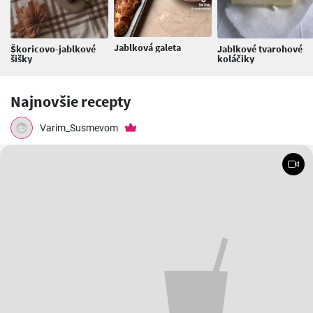
Jablková galeta
Škoricovo-jablkové
Jablkové tvarohové
šišky
koláčiky
Najnovšie recepty
Varim_Susmevom