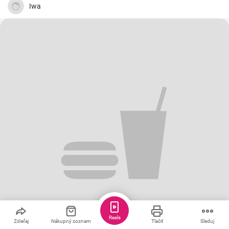
Iwa
Reels
Zdieľaj
Nákupný zoznam
Tlačiť
Sleduj