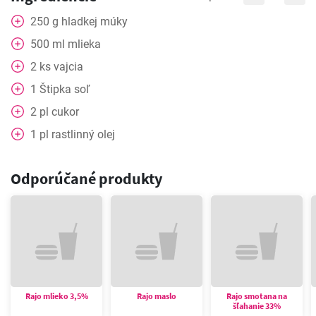
250
g
hladkej múky
500
ml
mlieka
2
ks
vajcia
1
Štipka
soľ
2
pl
cukor
1
pl
rastlinný olej
Odporúčané produkty
Rajo mlieko 3,5%
Rajo maslo
Rajo smotana na
šľahanie 33%