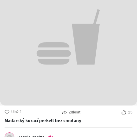
Uložiť
Zdieľať
25
Maďarský kurací perkelt bez smotany