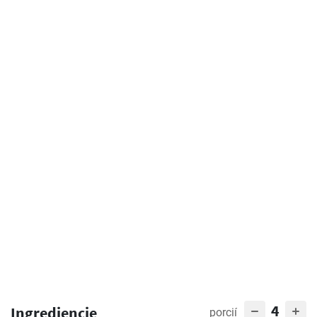
4
Ingrediencie
porcií