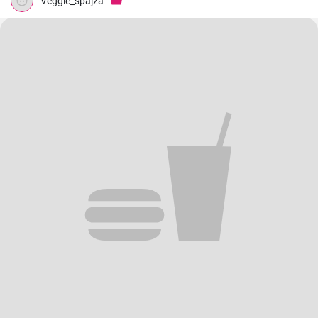
Veggie_spajza