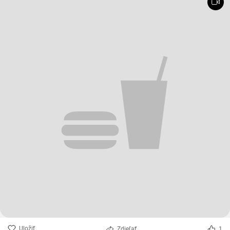
Uložiť
Zdieľať
1