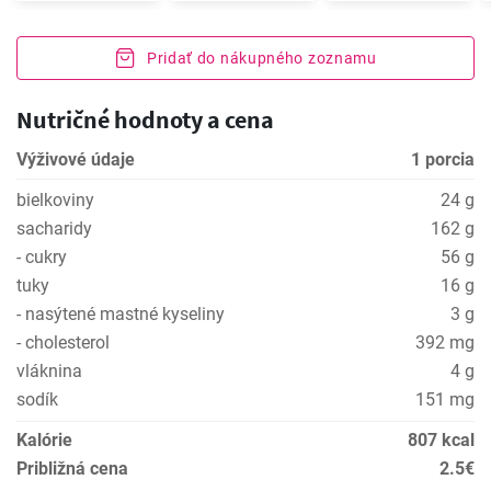
Pridať do nákupného zoznamu
Nutričné hodnoty a cena
Výživové údaje
1 porcia
bielkoviny
24 g
sacharidy
162 g
- cukry
56 g
tuky
16 g
- nasýtené mastné kyseliny
3 g
- cholesterol
392 mg
vláknina
4 g
sodík
151 mg
Kalórie
807 kcal
Približná cena
2.5€