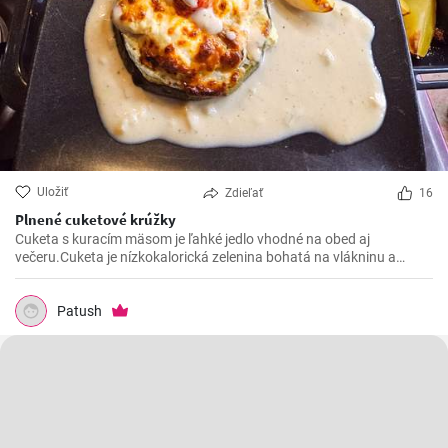
Uložiť
Zdieľať
16
Plnené cuketové krúžky
Cuketa s kuracím mäsom je ľahké jedlo vhodné na obed aj
večeru.Cuketa je nízkokalorická zelenina bohatá na vlákninu a
kuracie mäso poskytuje kvalitný zdroj bielkovín.Lahká príprava a
chutné výsledné jedlo Vás určite očarí.
Patush