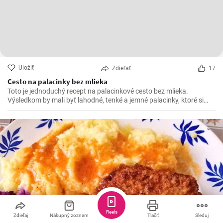
Uložiť
Zdieľať
17
Cesto na palacinky bez mlieka
Toto je jednoduchý recept na palacinkové cesto bez mlieka.
Výsledkom by mali byť lahodné, tenké a jemné palacinky, ktoré si
pripravíte bez použitia mlieka.
Reels
Zdieľaj
Nákupný zoznam
Tlačiť
Sleduj