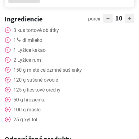
10
Ingrediencie
porcií
3
kus
tortové oblátky
1
1
dl
mlieko
⁄
2
1
Lyžice
kakao
2
Lyžice
rum
150
g
mleté celozrnné sušienky
120
g
sušené ovocie
125
g
lieskové orechy
50
g
hrozienka
100
g
maslo
25
g
xylitol