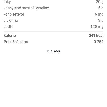
tuky
20 g
- nasýtené mastné kyseliny
5 g
- cholesterol
16 mg
vláknina
3 g
sodík
120 mg
Kalórie
341 kcal
Približná cena
0.75€
REKLAMA