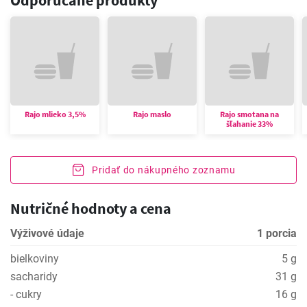
Odporúčané produkty
Rajo mlieko 3,5%
Rajo maslo
Rajo smotana na
šľahanie 33%
Pridať do nákupného zoznamu
Nutričné hodnoty a cena
Výživové údaje
1 porcia
bielkoviny
5 g
sacharidy
31 g
- cukry
16 g