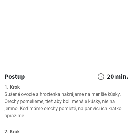
Postup
20 min.
1. Krok
Sušené ovocie a hrozienka nakrájame na menšie kúsky. 
Orechy pomelieme, tiež aby boli menšie kúsky, nie na 
jemno. Keď máme orechy pomleté, na panvici ich krátko 
opražíme.
2. Krok