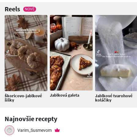
Reels
NOVÉ
Jablková galeta
Škoricovo-jablkové
Jablkové tvarohové
šišky
koláčiky
Najnovšie recepty
Varim_Susmevom