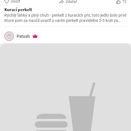
Uložiť
Zdieľať
72
Kurací perkelt
Rýchly ľahký a plný chuti - perkelt z kuracích pŕs, toto jedlo bolo prvé
ktoré som sa naučil uvariť a varím perkelt pravidelne 2-3 krát za
mesiac. Vynikajúci kurací perkelt s kolienkami.
Patush