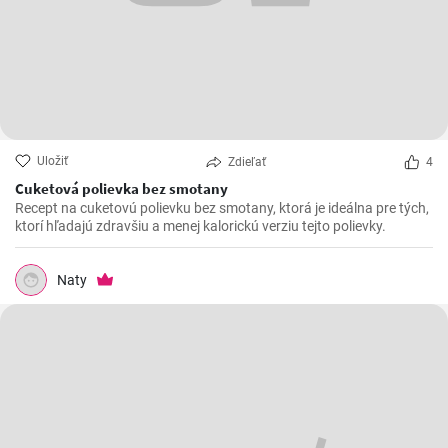
Uložiť
Zdieľať
4
Cuketová polievka bez smotany
Recept na cuketovú polievku bez smotany, ktorá je ideálna pre tých,
ktorí hľadajú zdravšiu a menej kalorickú verziu tejto polievky.
Naty