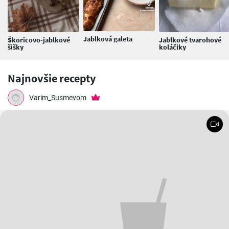
Jablková galeta
Škoricovo-jablkové
Jablkové tvarohové
šišky
koláčiky
Najnovšie recepty
Varim_Susmevom