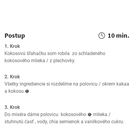
Postup
10 min.
1. Krok
Kokosovú šľahačku som robila  zo schladeného 
kokosového mlieka / z plechovky.
2. Krok
Všetky ingrediencie si rozdelíme na polovicu / okrem kakaa 
a kokosu 🥥.
3. Krok
Do mixéra dáme polovicu  kokosového 🥥 mlieka / 
stuhnutú časť , vody, chia semienok a vanilkového cukru.