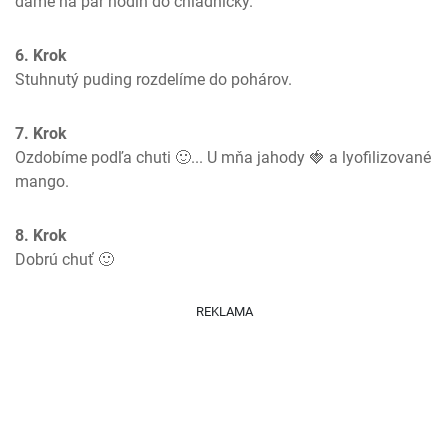
dáme na pár hodín do chladničky.
6. Krok
Stuhnutý puding rozdelíme do pohárov.
7. Krok
Ozdobíme podľa chuti 🙂... U mňa jahody 🍓 a lyofilizované 
mango.
8. Krok
Dobrú chuť 🙂
REKLAMA