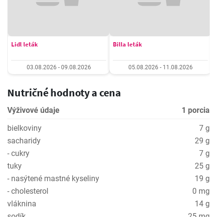
Lidl leták
Billa leták
03.08.2026 - 09.08.2026
05.08.2026 - 11.08.2026
Nutričné hodnoty a cena
Výživové údaje
1 porcia
bielkoviny
7 g
sacharidy
29 g
- cukry
7 g
tuky
25 g
- nasýtené mastné kyseliny
19 g
- cholesterol
0 mg
vláknina
14 g
sodík
25 mg