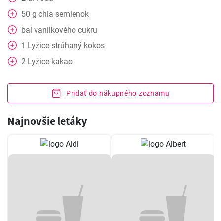
50
g
chia semienok
bal
vanilkového cukru
1
Lyžice
strúhaný kokos
2
Lyžice
kakao
Pridať do nákupného zoznamu
Najnovšie letáky