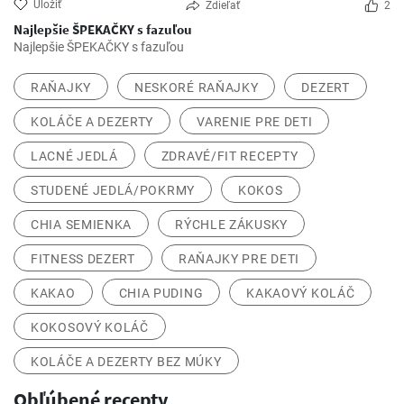
Uložiť
Zdieľať
2
Najlepšie ŠPEKAČKY s fazuľou
Najlepšie ŠPEKAČKY s fazuľou
RAŇAJKY
NESKORÉ RAŇAJKY
DEZERT
KOLÁČE A DEZERTY
VARENIE PRE DETI
LACNÉ JEDLÁ
ZDRAVÉ/FIT RECEPTY
STUDENÉ JEDLÁ/POKRMY
KOKOS
CHIA SEMIENKA
RÝCHLE ZÁKUSKY
FITNESS DEZERT
RAŇAJKY PRE DETI
KAKAO
CHIA PUDING
KAKAOVÝ KOLÁČ
KOKOSOVÝ KOLÁČ
KOLÁČE A DEZERTY BEZ MÚKY
Obľúbené recepty