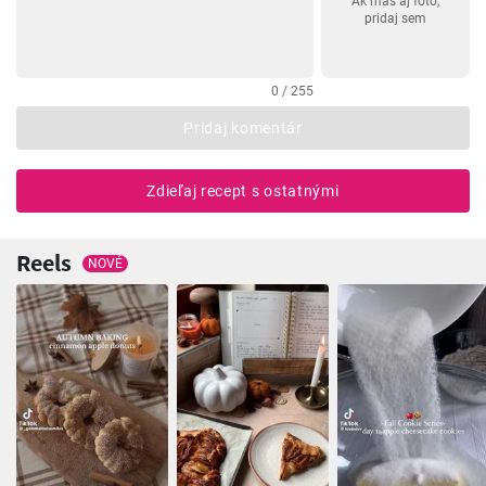
Ak máš aj foto,
pridaj sem
0 / 255
Pridaj komentár
Zdieľaj recept s ostatnými
Reels
NOVÉ