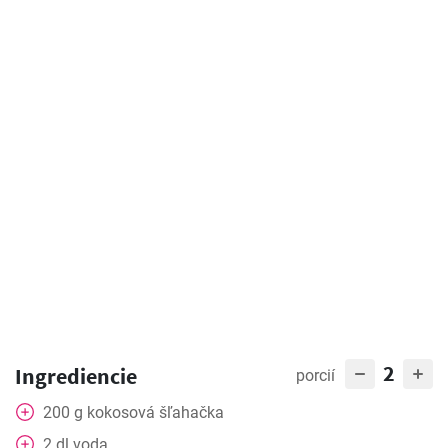
2
Ingrediencie
porcií
200
g
kokosová šľahačka
2
dl
voda