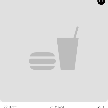
Uložiť
Zdieľať
1