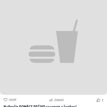
Uložiť
Zdieľať
2
Najlepšie DOMÁCE PEČIVO so syrom a šunkou!