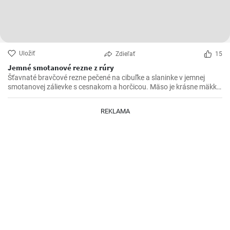
Uložiť
Zdieľať
15
Jemné smotanové rezne z rúry
Šťavnaté bravčové rezne pečené na cibuľke a slaninke v jemnej
smotanovej zálievke s cesnakom a horčicou. Mäso je krásne mäkké
a doslova sa rozpadá.
REKLAMA