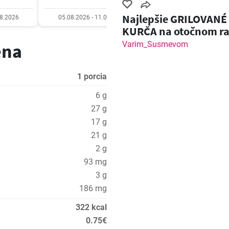
Najlepšie GRILOVANÉ
08.2026
05.08.2026 - 11.08.2026
05.08.2026 - 11.08.20
KURČA na otočnom ra
Varim_Susmevom
ena
1 porcia
6 g
27 g
17 g
21 g
2 g
93 mg
3 g
186 mg
322 kcal
0.75€