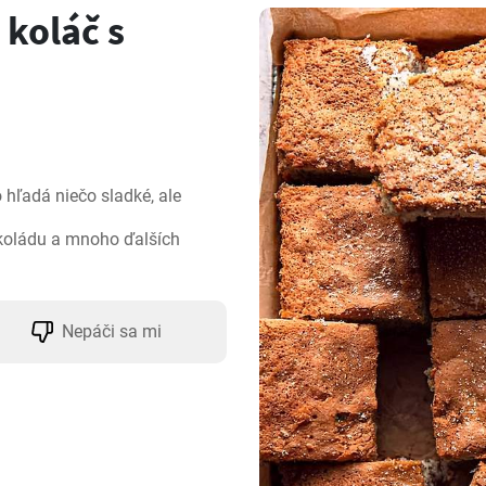
koláč s
hľadá niečo sladké, ale 
koládu a mnoho ďalších 
Nepáči sa mi