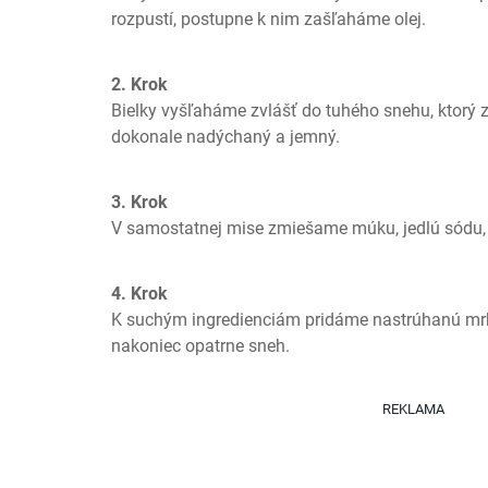
rozpustí, postupne k nim zašľaháme olej.
2. Krok
Bielky vyšľaháme zvlášť do tuhého snehu, ktorý z
dokonale nadýchaný a jemný.
3. Krok
V samostatnej mise zmiešame múku, jedlú sódu,
4. Krok
K suchým ingredienciám pridáme nastrúhanú mrkv
nakoniec opatrne sneh.
REKLAMA