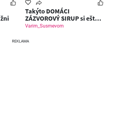
Takýto DOMÁCI
26
06.08.2026 - 12.08.2026
03.08.2026 - 09.08.2026
žni
ZÁZVOROVÝ SIRUP si ešte
nemal! Zázvorový Shot
Varim_Susmevom
REKLAMA