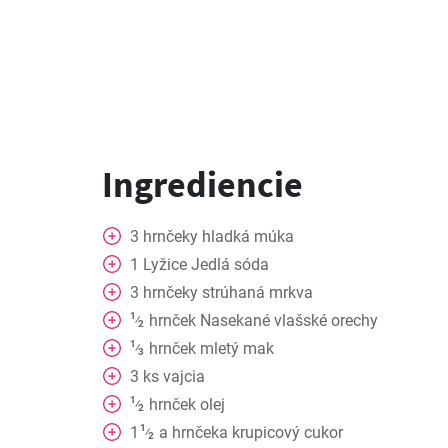
Ingrediencie
3
hrnčeky
hladká múka
1
Lyžice
Jedlá sóda
3
hrnčeky
strúhaná mrkva
1
hrnček
Nasekané vlašské orechy
⁄
2
1
hrnček
mletý mak
⁄
3
3
ks
vajcia
1
hrnček
olej
⁄
2
1
1
a
hrnčeka krupicový cukor
⁄
2