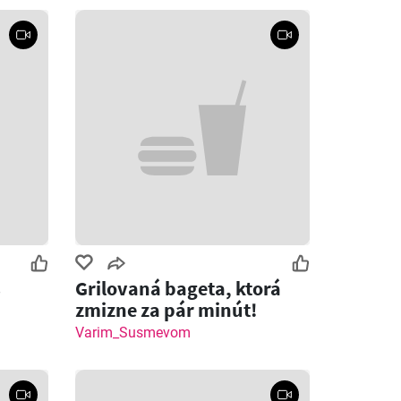
s
Grilovaná bageta, ktorá
zmizne za pár minút!
Varim_Susmevom