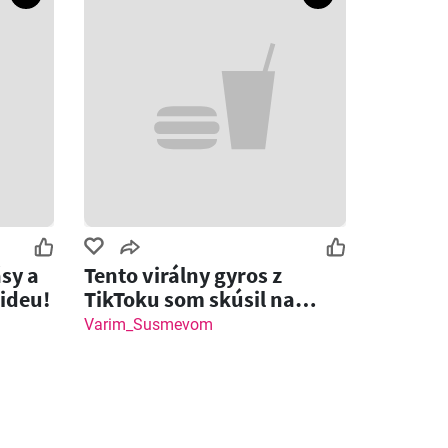
sy a
Tento virálny gyros z
videu!
TikToku som skúsil na
grile… a chutí brutálne!
Varim_Susmevom