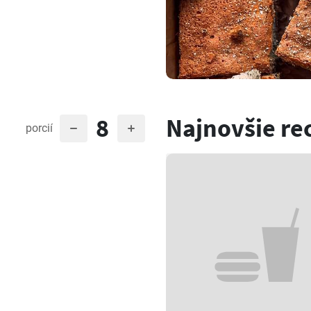
8
Najnovšie re
porcií