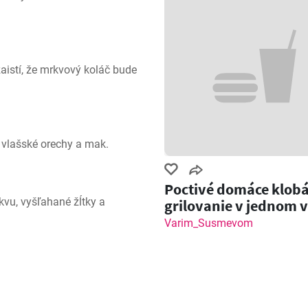
aistí, že mrkvový koláč bude 
 vlašské orechy a mak.
Poctivé domáce klobá
u, vyšľahané žĺtky a 
grilovanie v jednom 
Varim_Susmevom