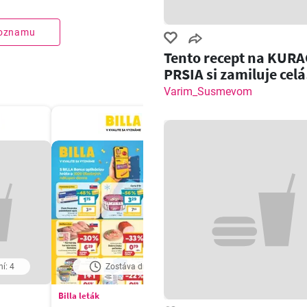
zoznamu
Tento recept na KURA
PRSIA si zamiluje celá
rodina!
Varim_Susmevom
í: 4
Zostáva dní: 6
Zostáva dní: 6
Billa leták
Tesco Hypermarket - leták