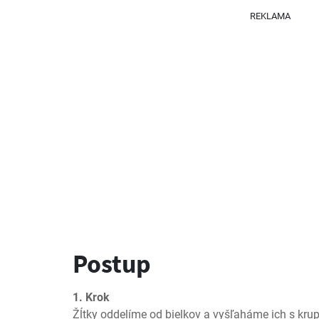
REKLAMA
Postup
1. Krok
Žĺtky oddelíme od bielkov a vyšľaháme ich s kru