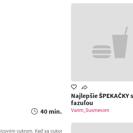
Najlepšie ŠPEKAČKY 
fazuľou
40 min.
Varim_Susmevom
picovým cukrom. Keď sa cukor 