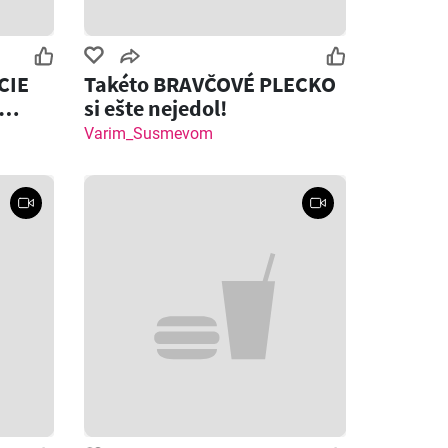
CIE
Takéto BRAVČOVÉ PLECKO
si ešte nejedol!
Varim_Susmevom
Zostáva dní: 7
Zostáva dní: 4
COOP Jednota leták
Klas leták