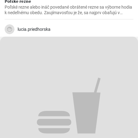
Poľské rezne
Poľské rezne alebo ináč povedané obrátené rezne sa výborne hodia
k nedeľnému obedu. Zaujímavosťou je že, sa najprv obaľujú v
strúhanke a až následne vo vajíčku.
lucia.priedhorska