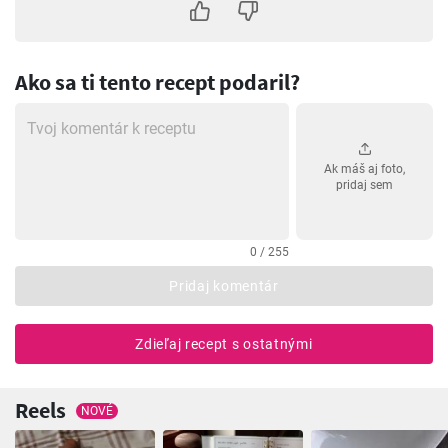
Ako sa ti tento recept podaril?
Ak máš aj foto,
pridaj sem
0 / 255
Pridaj komentár
Zdieľaj recept s ostatnými
Reels
NOVÉ