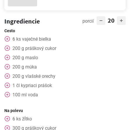
20
Ingrediencie
porcií
Cesto
6
ks
vaječné bielka
200
g
práškový cukor
200
g
maslo
200
g
múka
200
g
vlašské orechy
1
čl
kypriaci prášok
100
ml
voda
Na polevu
6
ks
žĺtko
300
g
práškový cukor