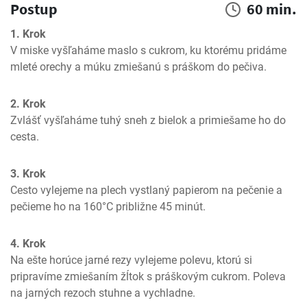
Postup
60 min.
1. Krok
V miske vyšľaháme maslo s cukrom, ku ktorému pridáme 
mleté orechy a múku zmiešanú s práškom do pečiva.
2. Krok
Zvlášť vyšľaháme tuhý sneh z bielok a primiešame ho do 
cesta.
3. Krok
Cesto vylejeme na plech vystlaný papierom na pečenie a 
pečieme ho na 160°C približne 45 minút.
4. Krok
Na ešte horúce jarné rezy vylejeme polevu, ktorú si 
pripravíme zmiešaním žĺtok s práškovým cukrom. Poleva 
na jarných rezoch stuhne a vychladne.