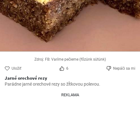
Zdroj: FB: Varíme pečieme (főzünk sütünk)
Uložiť
6
Nepáči sa mi
Jarné orechové rezy
Parádne jarné orechové rezy so žĺtkovou polevou.
REKLAMA