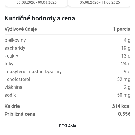
03.08.2026 - 09.08.2026
05.08.2026 - 11.08.2026
Nutričné hodnoty a cena
Výživové údaje
1 porcia
bielkoviny
4 g
sacharidy
19 g
- cukry
13 g
tuky
24 g
- nasýtené mastné kyseliny
9 g
- cholesterol
52 mg
vláknina
2 g
sodík
50 mg
Kalórie
314 kcal
Približná cena
0.35€
REKLAMA