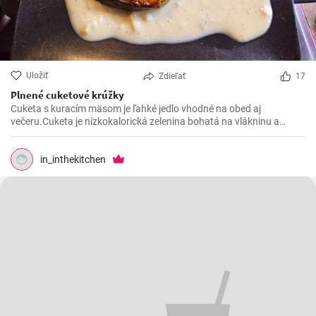
Uložiť
Zdieľať
17
Plnené cuketové krúžky
Cuketa s kuracím mäsom je ľahké jedlo vhodné na obed aj
večeru.Cuketa je nízkokalorická zelenina bohatá na vlákninu a
kuracie mäso poskytuje kvalitný zdroj bielkovín.Lahká príprava a
chutné výsledné jedlo Vás určite očarí.
in_inthekitchen