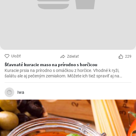
Uložiť
Zdieľať
229
Šťavnaté kuracie maso na prírodno s horčicou
Kuracie prsia na prírodno s omáčkou z horčice. Vhodné k ryži,
šalátu ale aj pečeným zemiakom. Môžete ich tiež spraviť aj na
spôsob šťavnatých kuracích rezňov - taktiež na prírodno.
Iwa