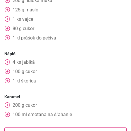
200
g
hladká múka
125
g
maslo
1
ks
vajce
80
g
cukor
1
kl
prášok do pečiva
Náplň
4
ks
jablká
100
g
cukor
1
kl
škorica
Karamel
200
g
cukor
100
ml
smotana na šľahanie