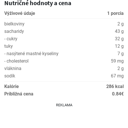
Nutričné hodnoty a cena
Výživové údaje
1 porcia
bielkoviny
2 g
sacharidy
43 g
- cukry
32 g
tuky
12 g
- nasýtené mastné kyseliny
7 g
- cholesterol
59 mg
vláknina
2 g
sodík
67 mg
Kalórie
286 kcal
Približná cena
0.84€
REKLAMA