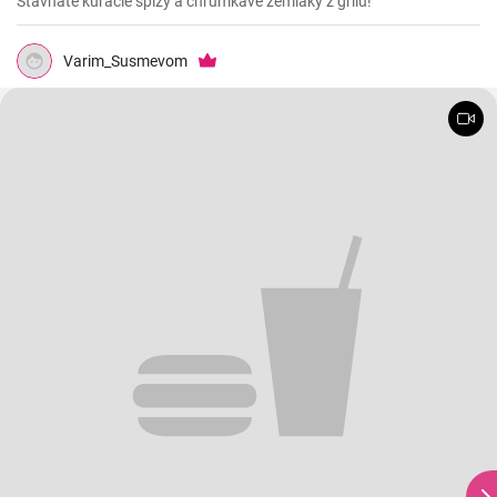
Šťavnaté kuracie špízy a chrumkavé zemiaky z grilu!
Varim_Susmevom