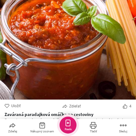
Uložiť
Zdieľať
4
Zaváraná paradajková omáčka na cestoviny
Recept na zaváranú paradajkovú omáčku na cestoviny, ktorú si
môžete pripraviť do zásoby na celú zimu.
Reels
Zdieľaj
Nákupný zoznam
Tlačiť
Sleduj