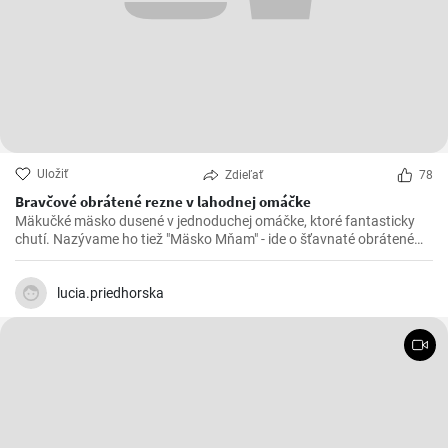
Uložiť
Zdieľať
78
Bravčové obrátené rezne v lahodnej omáčke
Mäkučké mäsko dusené v jednoduchej omáčke, ktoré fantasticky
chutí. Nazývame ho tiež "Mäsko Mňam" - ide o šťavnaté obrátené
rezne.
lucia.priedhorska