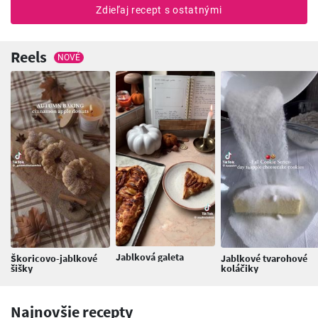
Zdieľaj recept s ostatnými
Reels
NOVÉ
Jablková galeta
Škoricovo-jablkové
Jablkové tvarohové
šišky
koláčiky
Najnovšie recepty