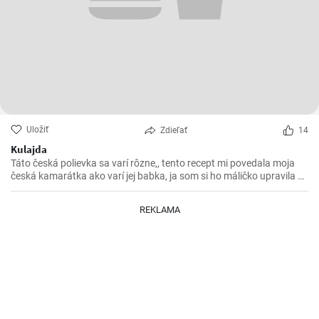
Uložiť
Zdieľať
14
Kulajda
Táto česká polievka sa varí rôzne,, tento recept mi povedala moja
česká kamarátka ako varí jej babka, ja som si ho máličko upravila a
chutila nám s manželom. Skúste 😉
REKLAMA