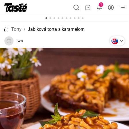
1
Torty
Jablková torta s karamelom
Iwa