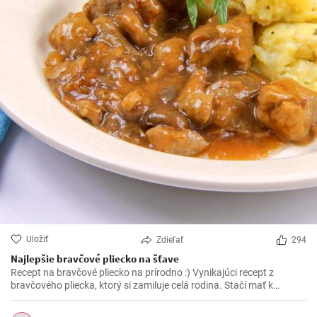
Uložiť
Zdieľať
294
Najlepšie bravčové pliecko na šťave
Recept na bravčové pliecko na prírodno :) Vynikajúci recept z
bravčového pliecka, ktorý si zamiluje celá rodina. Stačí mať k
dispozícií pár ingrediencií a vynikajúce bravčové mäso na šťave je
na svete.