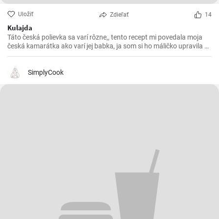
Uložiť
Zdieľať
14
Kulajda
Táto česká polievka sa varí rôzne,, tento recept mi povedala moja
česká kamarátka ako varí jej babka, ja som si ho máličko upravila a
chutila nám s manželom. Skúste 😉
SimplyCook