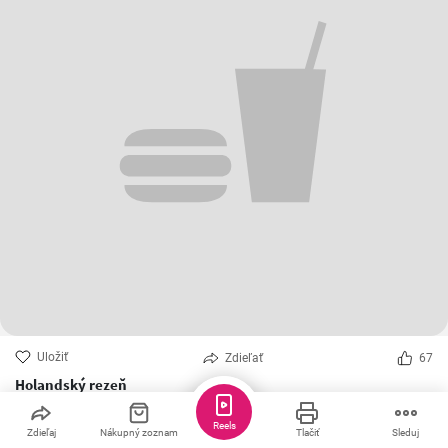
Uložiť
Zdieľať
67
Holandský rezeň
Holandský rezeň je zmes mletého mäsa a syra. Môžeme použiť
mäso bravčové prípadne zmes bravčového a hovädzieho mäsa v
Reels
Zdieľaj
Nákupný zoznam
Tlačiť
Sleduj
pomere 2 : 1.