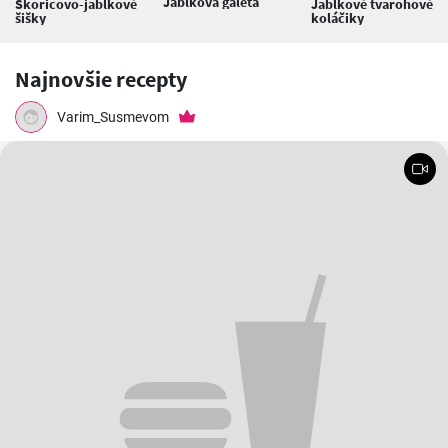
Jablková galeta
Škoricovo-jablkové
Jablkové tvarohové
šišky
koláčiky
Najnovšie recepty
Varim_Susmevom