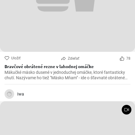
Uložiť
Zdieľať
78
Bravčové obrátené rezne v lahodnej omáčke
Mäkučké mäsko dusené v jednoduchej omáčke, ktoré fantasticky
chutí. Nazývame ho tiež "Mäsko Mňam" - ide o šťavnaté obrátené
rezne.
Iwa