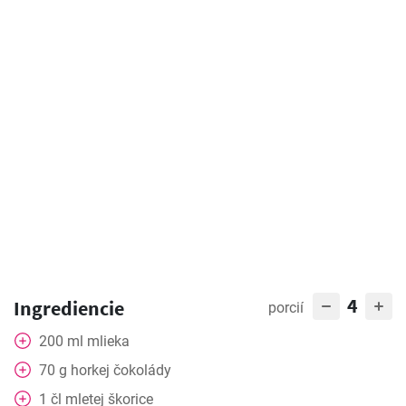
4
Ingrediencie
porcií
200
ml
mlieka
70
g
horkej čokolády
1
čl
mletej škorice