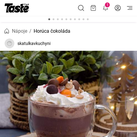
1
Nápoje
Horúca čokoláda
skatulkavkuchyni