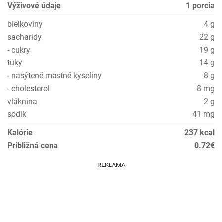
Výživové údaje
1 porcia
bielkoviny
4 g
sacharidy
22 g
- cukry
19 g
tuky
14 g
- nasýtené mastné kyseliny
8 g
- cholesterol
8 mg
vláknina
2 g
sodík
41 mg
Kalórie
237 kcal
Približná cena
0.72€
REKLAMA