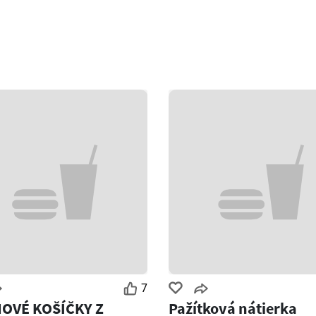
7
OVÉ KOŠÍČKY Z
Pažítková nátierka