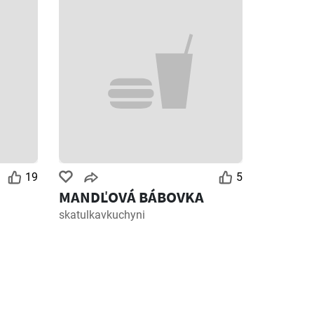
19
5
MANDĽOVÁ BÁBOVKA
skatulkavkuchyni