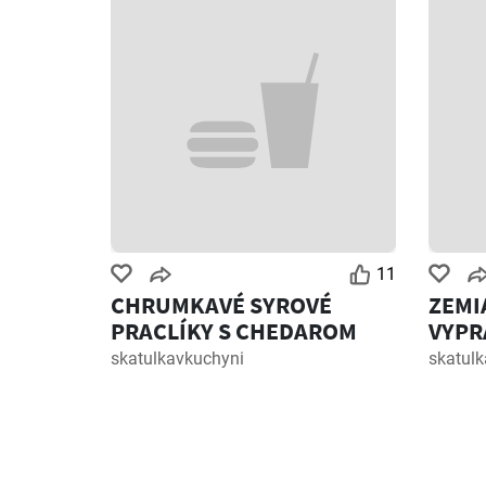
11
CHRUMKAVÉ SYROVÉ
ZEMI
PRACLÍKY S CHEDAROM
VYPR
KURA
skatulkavkuchyni
skatul