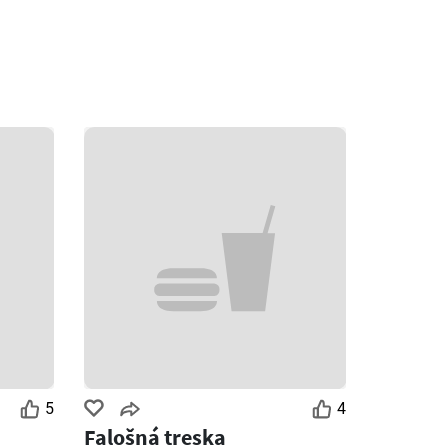
5
4
Falošná treska