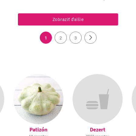
Zobraziť ďalšie
1
2
3
Patizón
Dezert