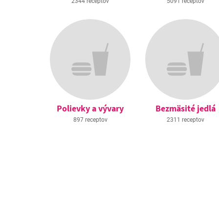
2344 receptov
5091 receptov
Polievky a vývary
Bezmäsité jedlá
897 receptov
2311 receptov