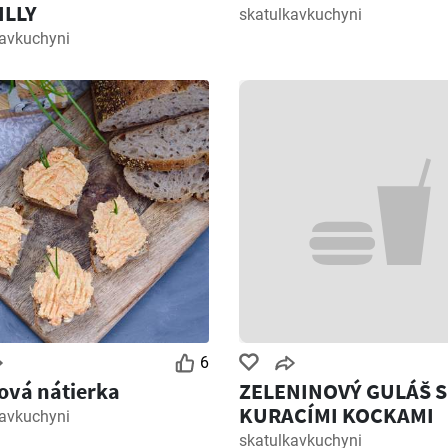
ILLY
skatulkavkuchyni
kavkuchyni
6
ová nátierka
ZELENINOVÝ GULÁŠ S
KURACÍMI KOCKAMI
kavkuchyni
skatulkavkuchyni