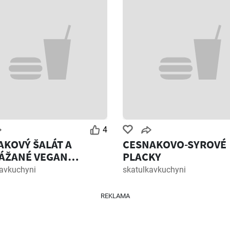
4
AKOVÝ ŠALÁT A
CESNAKOVO-SYROVÉ
ÁŽANÉ VEGAN
PLACKY
CIE STEAKY .
kavkuchyni
skatulkavkuchyni
REKLAMA