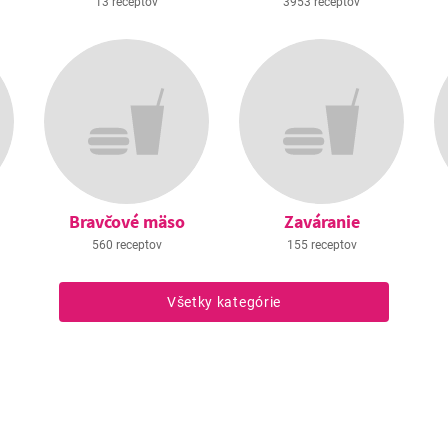
13 receptov
3953 receptov
Bravčové mäso
Zaváranie
560 receptov
155 receptov
Všetky kategórie