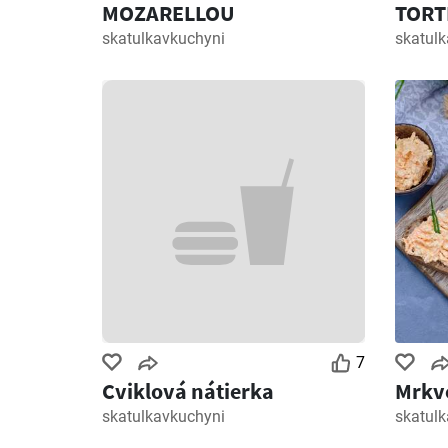
MOZARELLOU
TORT
skatulkavkuchyni
skatul
7
Cviklová nátierka
Mrkv
skatulkavkuchyni
skatul