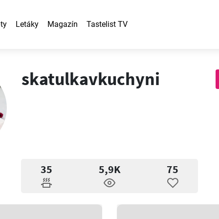
ty
Letáky
Magazín
Tastelist TV
skatulkavkuchyni
35
5,9K
75