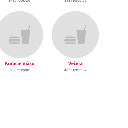
3710 receptov
4431 receptov
Kuracie mäso
Večera
811 receptov
4822 receptov