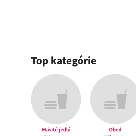
Top kategórie
Mäsité jedlá
Obed