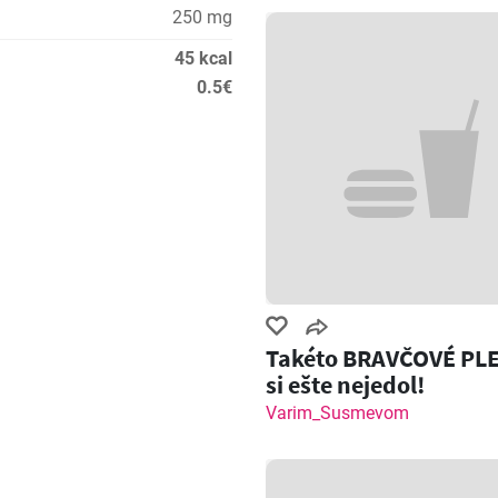
250 mg
45 kcal
0.5€
Takéto BRAVČOVÉ PL
si ešte nejedol!
Varim_Susmevom