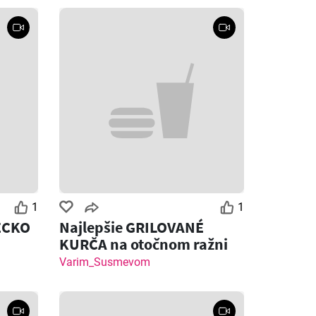
1
1
ECKO
Najlepšie GRILOVANÉ
KURČA na otočnom ražni
Varim_Susmevom