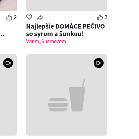
2
2
Najlepšie DOMÁCE PEČIVO
so syrom a šunkou!
 syrom
Varim_Susmevom