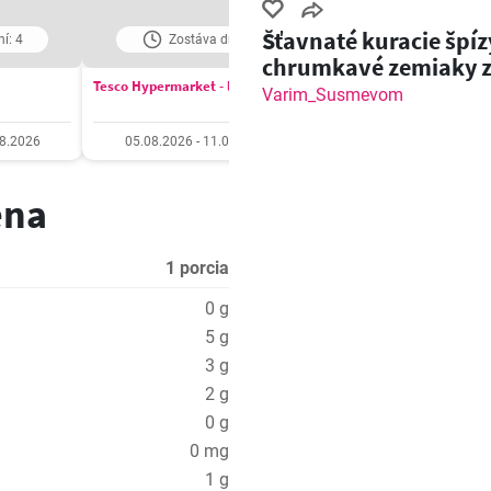
Šťavnaté kuracie špíz
í: 4
Zostáva dní: 4
Zostáva dní: 5
chrumkavé zemiaky 
Tesco Hypermarket - leták
COOP Jednota leták
grilu!
Varim_Susmevom
08.2026
05.08.2026 - 11.08.2026
06.08.2026 - 12.08.20
ena
1 porcia
0 g
5 g
3 g
2 g
0 g
0 mg
1 g