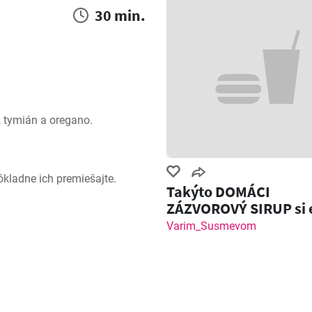
30 min.
ľ, tymián a oregano.
ôkladne ich premiešajte.
Takýto DOMÁCI
ZÁZVOROVÝ SIRUP si 
nemal! Zázvorový Sh
Varim_Susmevom