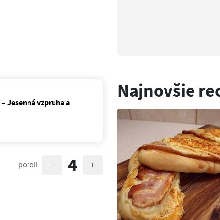
Najnovšie re
y – Jesenná vzpruha a
4
porcií