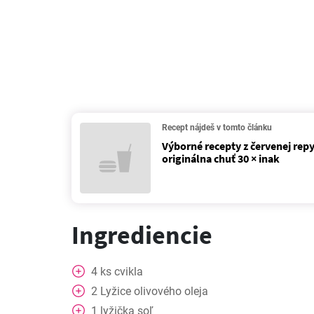
Recept nájdeš v tomto článku
Výborné recepty z červenej rep
originálna chuť 30 × inak
Ingrediencie
4
ks
cvikla
2
Lyžice
olivového oleja
1
lyžička
soľ