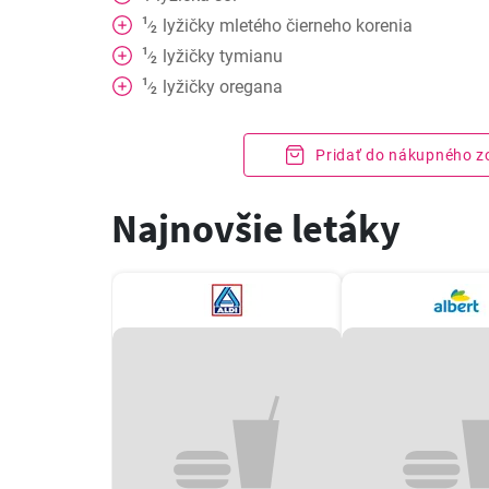
1
lyžičky
mletého čierneho korenia
⁄
2
1
lyžičky
tymianu
⁄
2
1
lyžičky
oregana
⁄
2
Pridať do nákupného 
Najnovšie letáky