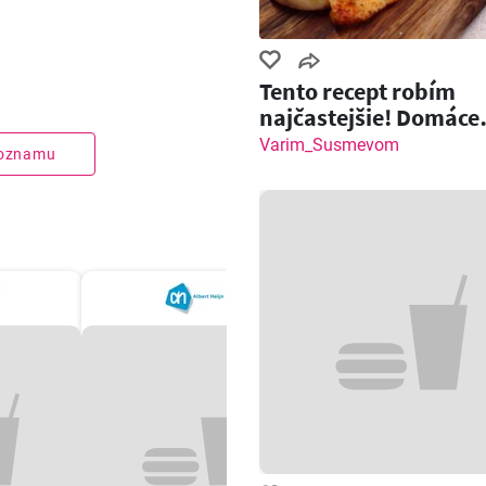
Tento recept robím
najčastejšie! Domáce
pečivo so slaninou a
Varim_Susmevom
zoznamu