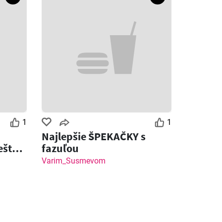
1
1
Najlepšie ŠPEKAČKY s
ešte
fazuľou
ot
Varim_Susmevom