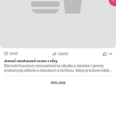
Uložiť
Zdieľať
14
Jemné smotanové rezne z rúry
Šťavnaté bravčové rezne pečené na cibuľke a slaninke v jemnej
smotanovej zálievke s cesnakom a horčicou. Mäso je krásne mäkké
a doslova sa rozpadá.
REKLAMA