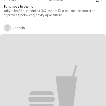
Zdieľať
5
Banánový brownie
Takýto koláč aj v redukcii 🤩🤩 mňam 😇 a tip - minule som si ho
pripravila z polovičnej dávky aj vo friteze
Stanula