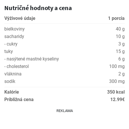
Nutričné hodnoty a cena
Výživové údaje
1 porcia
bielkoviny
40 g
sacharidy
10 g
- cukry
3 g
tuky
15 g
- nasýtené mastné kyseliny
6 g
- cholesterol
100 mg
vláknina
2 g
sodík
300 mg
Kalórie
350 kcal
Približná cena
12.99€
REKLAMA