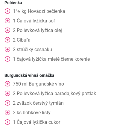
Pečienka
1
1
kg
Hovädzí pečienka
⁄
2
1
Čajová lyžička
soľ
2
Polievková lyžica
olej
2
Cibuľa
2
strúčiky cesnaku
1
čajová lyžička
mleté čierne korenie
Burgundská vínná omáčka
750
ml
Burgundské víno
2
Polievková lyžica
paradajkový pretlak
2
zväzok
čerstvý tymián
2
ks
bobkové listy
1
Čajová lyžička
cukor