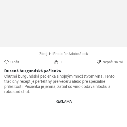
Zdroj: HLPhoto for Adobe Stock
Uložiť
1
Nepáči sa mi
Dusená burgundská pečienka
Chutná burgundská pečienka s hojným množstvom vína. Tento 
tradičný recept je perfektný pre večeru alebo pre špeciálne 
príležitosti. Pečienka je jemná, zatiaľ čo víno dodáva hlbokú a 
robustnú chuť.
REKLAMA