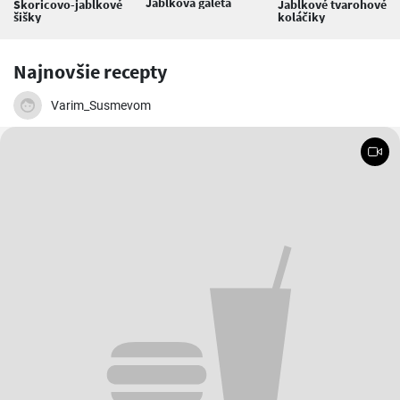
Jablková galeta
Škoricovo-jablkové
Jablkové tvarohové
šišky
koláčiky
Najnovšie recepty
Varim_Susmevom