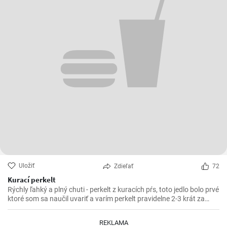
Uložiť
Zdieľať
72
Kurací perkelt
Rýchly ľahký a plný chuti - perkelt z kuracích pŕs, toto jedlo bolo prvé
ktoré som sa naučil uvariť a varím perkelt pravidelne 2-3 krát za
mesiac. Vynikajúci kurací perkelt s kolienkami.
REKLAMA