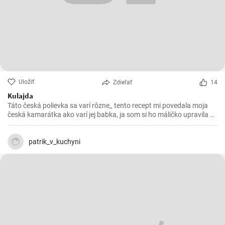
Uložiť
Zdieľať
14
Kulajda
Táto česká polievka sa varí rôzne,, tento recept mi povedala moja
česká kamarátka ako varí jej babka, ja som si ho máličko upravila a
chutila nám s manželom. Skúste 😉
patrik_v_kuchyni