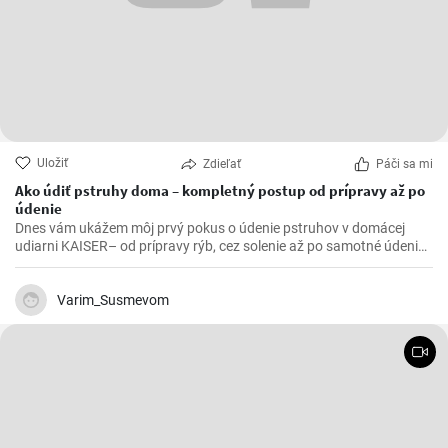
Uložiť
Zdieľať
Páči sa mi
Ako údiť pstruhy doma – kompletný postup od prípravy až po
údenie
Dnes vám ukážem môj prvý pokus o údenie pstruhov v domácej
udiarni KAISER– od prípravy rýb, cez solenie až po samotné údenie.
Ak máte radi domáce údené ryby, tento postup vám ukáže, ako si
pripraviť krásne zlatisté a chutné pstruhy priamo doma.
Varim_Susmevom