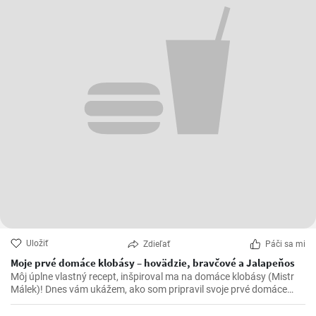
Uložiť
Zdieľať
Páči sa mi
Moje prvé domáce klobásy – hovädzie, bravčové a Jalapeňos
Môj úplne vlastný recept, inšpiroval ma na domáce klobásy (Mistr
Málek)! Dnes vám ukážem, ako som pripravil svoje prvé domáce
klobásy z hovädzieho a bravčového mäsa, Jalapeňos papričky
krájené kostičky.