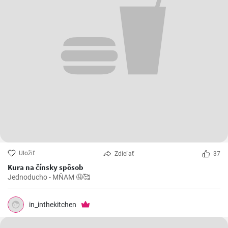
Uložiť
Zdieľať
37
Kura na čínsky spôsob
Jednoducho - MŇAM 🤤🥰
in_inthekitchen