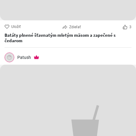
Uložiť
Zdieľať
3
Batáty plnené šťavnatým mletým mäsom a zapečené s
čedarom
Patush