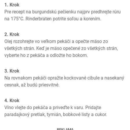
1. Krok
Pre recept na burgundskú pečienku najprv predhrejte rúru 
na 175°C. Rinderbraten potrite soľou a korením.
2. Krok
Olej rozohrejte vo veľkom pekáči a opečte mäso zo 
všetkých strán. Keď je mäso opečené zo všetkých strán, 
vyberte ho z pekáča a odložte ho bokom.
3. Krok
Na rovnakom pekáči opražte kockované cibule a nasekaný 
cesnak, až budú priesvitné.
4. Krok
Víno vlejte do pekáča a priveďte k varu. Pridajte 
paradajkový pretlak, tymián, bobkové listy a cukor.
REKLAMA