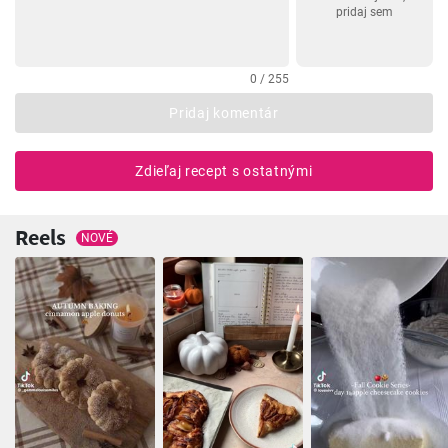
pridaj sem
0 / 255
Pridaj komentár
Zdieľaj recept s ostatnými
Reels
NOVÉ