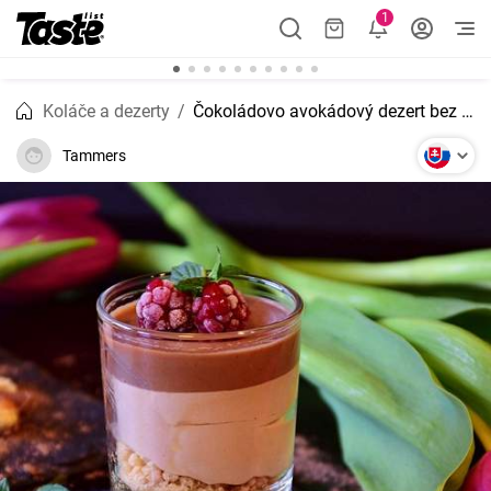
1
Koláče a dezerty
Čokoládovo avokádový dezert bez mlieka
Tammers