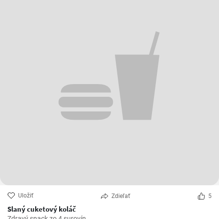
Uložiť
Zdieľať
5
Slaný cuketový koláč
Zdravý snack zo 4 surovín