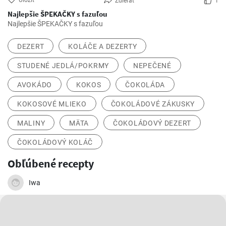
Uložiť
Zdieľať
1
Najlepšie ŠPEKAČKY s fazuľou
Najlepšie ŠPEKAČKY s fazuľou
DEZERT
KOLÁČE A DEZERTY
STUDENÉ JEDLÁ/POKRMY
NEPEČENÉ
AVOKÁDO
KOKOS
ČOKOLÁDA
KOKOSOVÉ MLIEKO
ČOKOLÁDOVÉ ZÁKUSKY
MALINY
MÄTA
ČOKOLÁDOVÝ DEZERT
ČOKOLÁDOVÝ KOLÁČ
Obľúbené recepty
Iwa