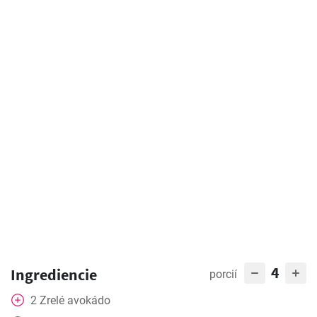
4
Ingrediencie
porcií
2
Zrelé avokádo