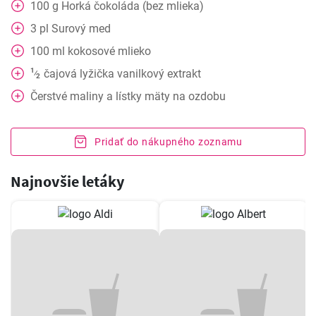
100
g
Horká čokoláda (bez mlieka)
3
pl
Surový med
100
ml
kokosové mlieko
1
čajová lyžička
vanilkový extrakt
⁄
2
Čerstvé maliny a lístky mäty na ozdobu
Pridať do nákupného zoznamu
Najnovšie letáky