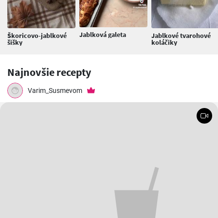
Jablková galeta
Škoricovo-jablkové
Jablkové tvarohové
šišky
koláčiky
Najnovšie recepty
Varim_Susmevom