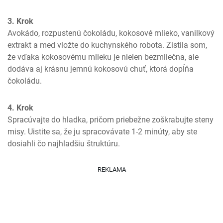
3. Krok
Avokádo, rozpustenú čokoládu, kokosové mlieko, vanilkový 
extrakt a med vložte do kuchynského robota. Zistila som, 
že vďaka kokosovému mlieku je nielen bezmliečna, ale 
dodáva aj krásnu jemnú kokosovú chuť, ktorá dopĺňa 
čokoládu.
4. Krok
Spracúvajte do hladka, pričom priebežne zoškrabujte steny 
misy. Uistite sa, že ju spracovávate 1-2 minúty, aby ste 
dosiahli čo najhladšiu štruktúru.
REKLAMA