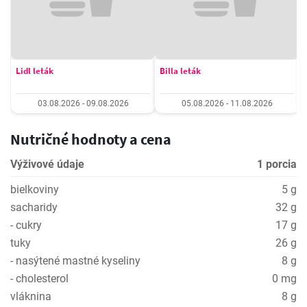
Lidl leták
Billa leták
03.08.2026 - 09.08.2026
05.08.2026 - 11.08.2026
Nutričné hodnoty a cena
Výživové údaje
1 porcia
bielkoviny
5 g
sacharidy
32 g
- cukry
17 g
tuky
26 g
- nasýtené mastné kyseliny
8 g
- cholesterol
0 mg
vláknina
8 g