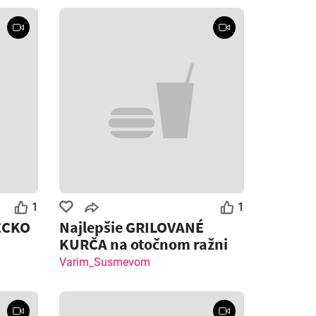
1
1
ECKO
Najlepšie GRILOVANÉ
KURČA na otočnom ražni
Varim_Susmevom