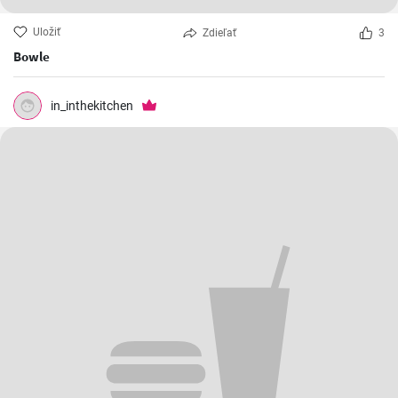
Uložiť
Zdieľať
3
Bowle
in_inthekitchen