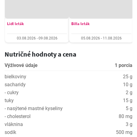
Lidl leták
Billa leták
03.08.2026 - 09.08.2026
05.08.2026 - 11.08.2026
Nutričné hodnoty a cena
Výživové údaje
1 porcia
bielkoviny
25 g
sacharidy
10 g
- cukry
2 g
tuky
15 g
- nasýtené mastné kyseliny
5 g
- cholesterol
80 mg
vláknina
3 g
sodík
500 mg