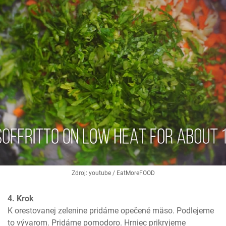
Zdroj: youtube / EatMoreFOOD
4. Krok
K orestovanej zelenine pridáme opečené mäso. Podlejeme 
to vývarom. Pridáme pomodoro. Hrniec prikryjeme 