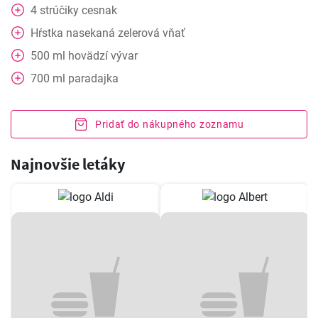
4
strúčiky
cesnak
Hŕstka
nasekaná zelerová vňať
500
ml
hovädzí vývar
700
ml
paradajka
Pridať do nákupného zoznamu
Najnovšie letáky