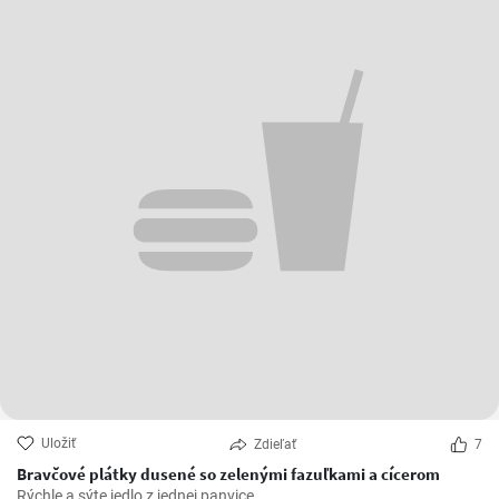
Uložiť
Zdieľať
7
Bravčové plátky dusené so zelenými fazuľkami a cícerom
Rýchle a sýte jedlo z jednej panvice