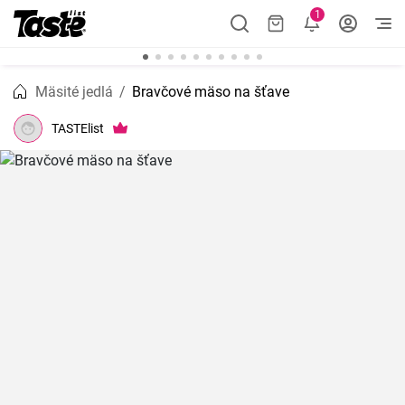
1
Mäsité jedlá
Bravčové mäso na šťave
TASTElist