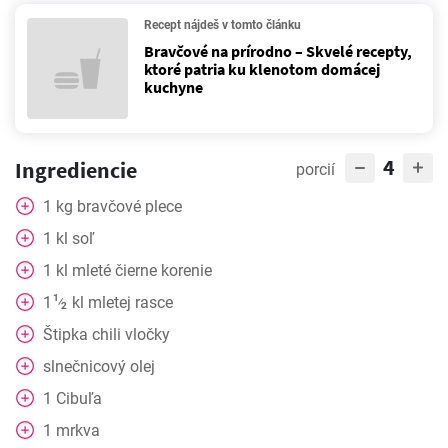
Recept nájdeš v tomto článku
Bravčové na prírodno – Skvelé recepty,
ktoré patria ku klenotom domácej
kuchyne
4
Ingrediencie
porcií
1
kg
bravčové plece
1
kl
soľ
1
kl
mleté čierne korenie
1
1
kl
mletej rasce
⁄
2
Štipka
chili vločky
slnečnicový olej
1
Cibuľa
1
mrkva