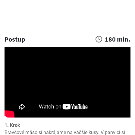
Postup
180 min.
1. Krok
Bravčové mäso si nakrájame na väčšie kusy. V panvici si 