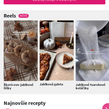
Reels
NOVÉ
Jablková galeta
Škoricovo-jablkové
Jablkové tvarohové
šišky
koláčiky
Najnovšie recepty