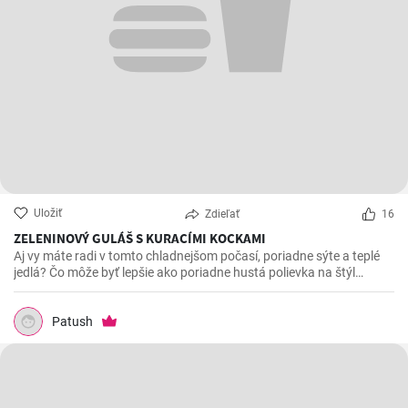
Uložiť
Zdieľať
16
ZELENINOVÝ GULÁŠ S KURACÍMI KOCKAMI
Aj vy máte radi v tomto chladnejšom počasí, poriadne sýte a teplé
jedlá? Čo môže byť lepšie ako poriadne hustá polievka na štýl
gulášu. Je výborná aj prehrievá a rovnako dobrá, ak nie aj lepšia, aj
na druhý deň.
Patush