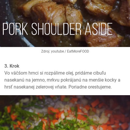
Zdroj: youtube / EatMoreFOOD
3. Krok
Vo väčšom hrnci si rozpálime olej, pridáme cibuľu 
nasekanú na jemno, mrkvu pokrájanú na menšie kocky a 
hrsť nasekanej zelerovej vňate. Poriadne orestujeme.