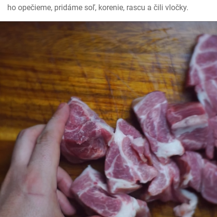
ho opečieme, pridáme soľ, korenie, rascu a čili vločky.