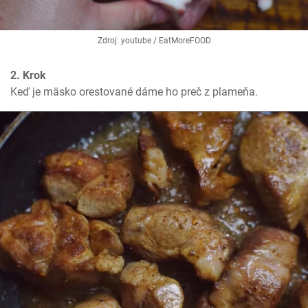
Zdroj: youtube / EatMoreFOOD
2. Krok
Keď je mäsko orestované dáme ho preč z plameňa.