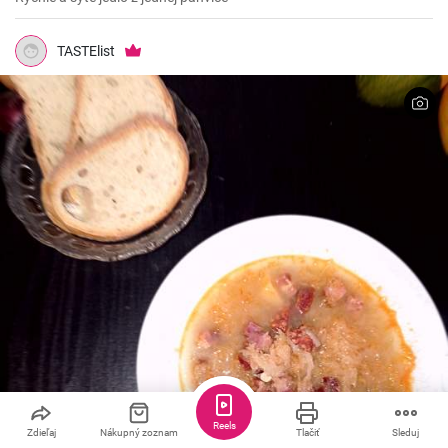
TASTElist
Reels
Zdieľaj
Nákupný zoznam
Tlačiť
Sleduj