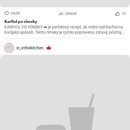
Uložiť
Zdieľať
10
Karfiol po rímsky
KARFIOL PO RÍMSKY ➡️ je perfektný recept, ak máte radi karfiol na
hocijaký spôsob. Tento rímsky je rýchlo pripravený, zdravý, pôstny,
povedzme že aj vegánsky ak vynecháte syr, a ešte k tomu všetkému
je aj lahodný. 😁
in_inthekitchen