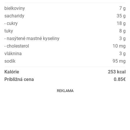
bielkoviny
7 g
sacharidy
35 g
- cukry
18 g
tuky
8 g
- nasýtené mastné kyseliny
3 g
- cholesterol
10 mg
vláknina
3 g
sodík
95 mg
Kalórie
253 kcal
Približná cena
0.85€
REKLAMA