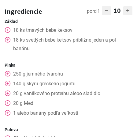
10
Ingrediencie
porcií
Základ
18
ks
tmavých bebe keksov
18
ks
svetlých bebe keksov približne jeden a pol
banánu
Plnka
250
g
jemného tvarohu
140
g
skyru gréckeho jogurtu
20
g
vanilkového proteínu alebo sladidlo
20
g
Med
1
alebo
banány podľa veľkosti
Poleva