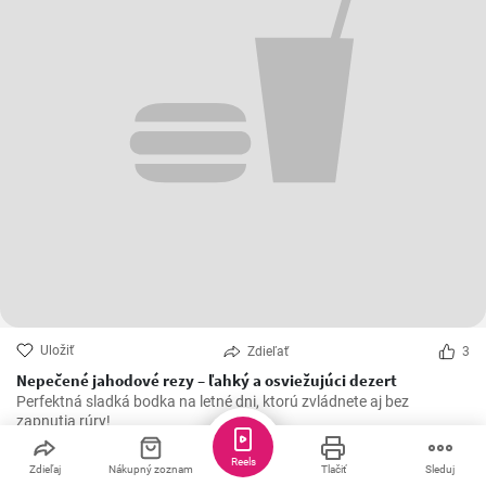
Uložiť
Zdieľať
3
Nepečené jahodové rezy – ľahký a osviežujúci dezert
Perfektná sladká bodka na letné dni, ktorú zvládnete aj bez
zapnutia rúry!
Reels
Zdieľaj
Nákupný zoznam
Tlačiť
Sleduj
Adri1017