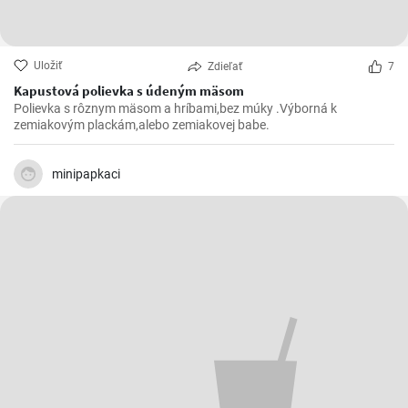
Uložiť
Zdieľať
7
Kapustová polievka s údeným mäsom
Polievka s rôznym mäsom a hríbami,bez múky .Výborná k
zemiakovým plackám,alebo zemiakovej babe.
minipapkaci