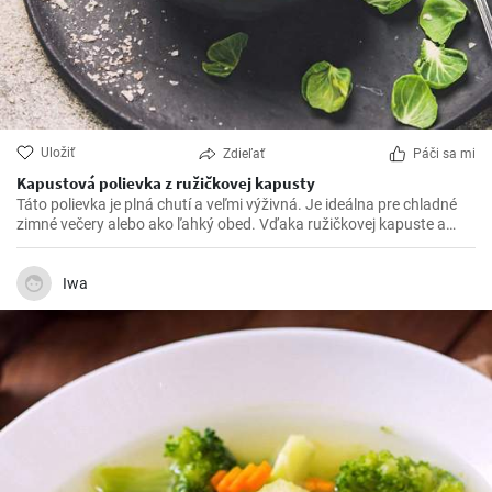
Uložiť
Zdieľať
Páči sa mi
Kapustová polievka z ružičkovej kapusty
Táto polievka je plná chutí a veľmi výživná. Je ideálna pre chladné
zimné večery alebo ako ľahký obed. Vďaka ružičkovej kapuste a
mrkve je bohatá na vitamíny a vlákninu, takže je nielen chutná, ale aj
zdravá.
Iwa