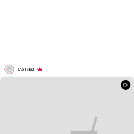
TASTElist