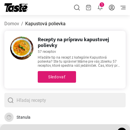
1
Domov
Kapustová polievka
Recepty na prípravu kapustovej
polievky
57 receptov
Hľadáte tip na recept z kategórie Kapustová
polievka? Ste tu správne! Máme pre vás zbierku 57
receptov, ktoré spestria váš jedálniček. Čas, ktorý pri
príprave receptov z kategórie Kapustová polievka
strávite, je 10 - 240 minút, v závislosti od náročnosti
Sledovať
postupu. Pozrite si napríklad naše obľúbené recepty
-
Goralská polievka
,
Rýchla kapustová polievka
,
Tradičná domáca kapustnica
,
Najlepšia
silvestrovská kapustnica
- ako stvorené pre
milovníkov dobrého jedla. Dobrú chuť!
Stanula