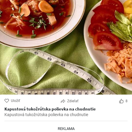
Uložiť
Zdieľať
8
Kapustová tukožrútska polievka na chudnutie
Kapustová tukožrútska polievka na chudnutie
REKLAMA