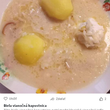
Uložiť
Zdieľať
2
Biela vianočná kapustnica