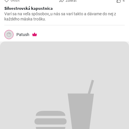
Uložiť
Zdieľať
4
Silvestrovská kapustnica
Varí sa na veľa spôsobov,,u nás sa varí takto a dávame do nej z
každého mäska trošku.
Patush