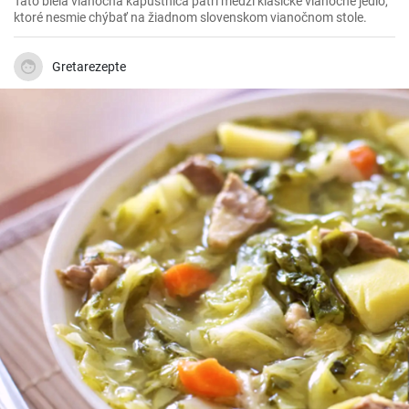
Táto biela vianočná kapustnica patrí medzi klasické vianočné jedlo,
ktoré nesmie chýbať na žiadnom slovenskom vianočnom stole.
Gretarezepte