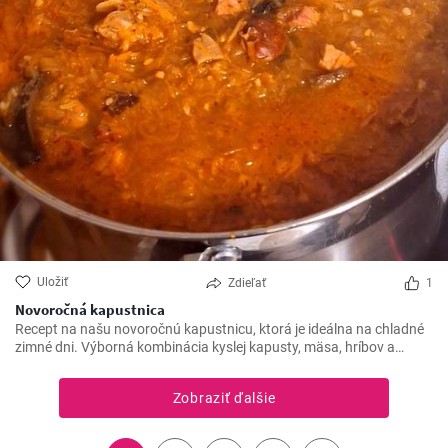
Uložiť
Zdieľať
1
Novoročná kapustnica
Recept na našu novoročnú kapustnicu, ktorá je ideálna na chladné
zimné dni. Výborná kombinácia kyslej kapusty, mäsa, hríbov a
klobásy vytvára lahodný gurmánsky zážitok.
Zobraziť ďalšie