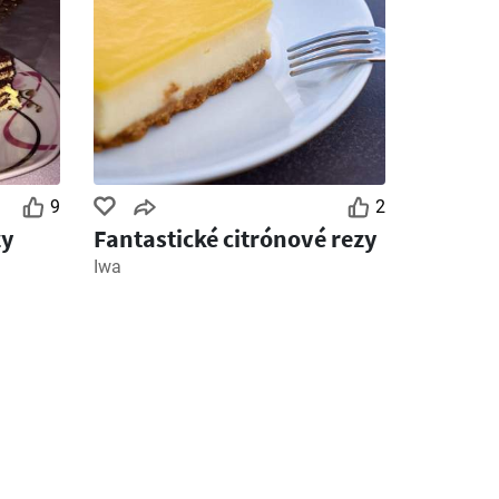
9
2
zy
Fantastické citrónové rezy
Iwa