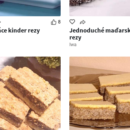
8
e kinder rezy
Jednoduché maďars
rezy
Iwa