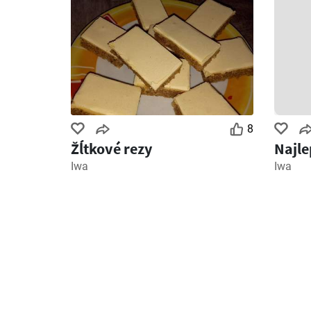
8
Žĺtkové rezy
Najle
Iwa
Iwa