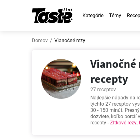
Kategórie
Témy
Recep
Domov
Vianočné rezy
Vianočné 
recepty
27 receptov
Najlepšie nápady na re
týchto 27 receptov vys
30 - 150 minút. Presn
dozviete, koľko porcií
recepty -
Žĺtkové rezy
,
milovníkov dobrého je