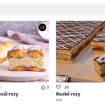
2
nál rezy
Ruské rezy
Iwa