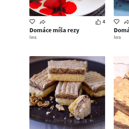
4
Domáce míša rezy
Domác
Iwa
Iwa