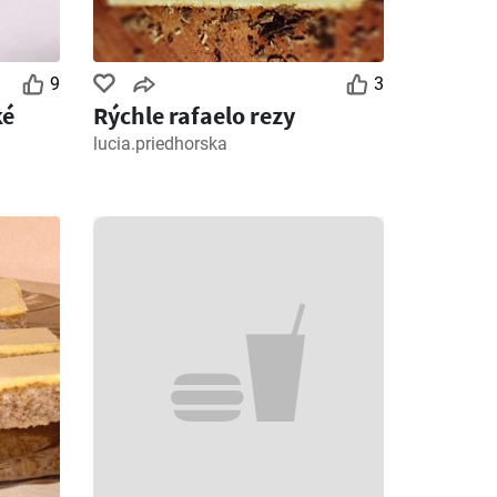
9
3
ké
Rýchle rafaelo rezy
lucia.priedhorska