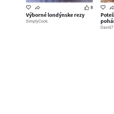
8
Výborné londýnske rezy
Poteš
pohár
SimplyCook
jedn
David7
nesm
rece
rezy!