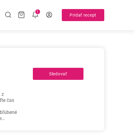
1
Pridať recept
Sledovať
 z
ďte čas
obľúbené
e