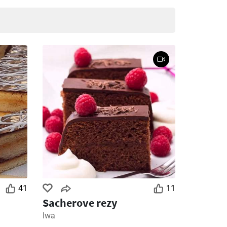
41
11
Sacherove rezy
Iwa