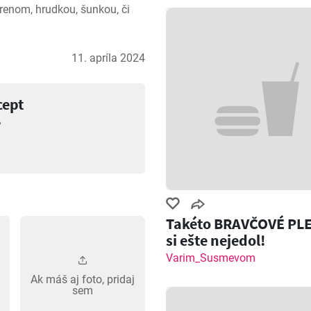
renom, hrudkou, šunkou, či 
11. apríla 2024
cept
?
Takéto BRAVČOVÉ PL
si ešte nejedol!
Varim_Susmevom
Ak máš aj foto, pridaj
sem