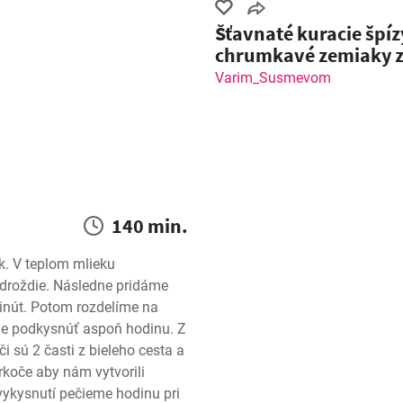
Šťavnaté kuracie špíz
chrumkavé zemiaky 
grilu!
Varim_Susmevom
140 min.
k. V teplom mlieku 
droždie. Následne pridáme 
nút. Potom rozdelíme na 
me podkysnúť aspoň hodinu. Z 
 sú 2 časti z bieleho cesta a 
koče aby nám vytvorili 
ykysnutí pečieme hodinu pri 