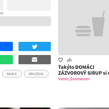
255
Takýto DOMÁCI
ZÁZVOROVÝ SIRUP si 
MÚKA
DROŽDIE
nemal! Zázvorový Sh
Varim_Susmevom