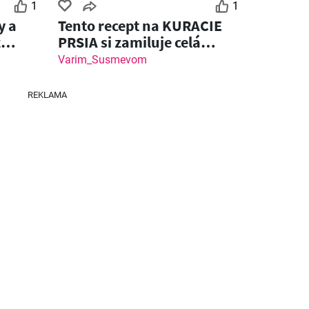
1
1
y a
Tento recept na KURACIE
z
PRSIA si zamiluje celá
rodina!
Varim_Susmevom
REKLAMA