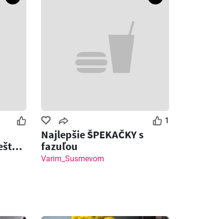
1
Najlepšie ŠPEKAČKY s
ešte
fazuľou
ot
Varim_Susmevom