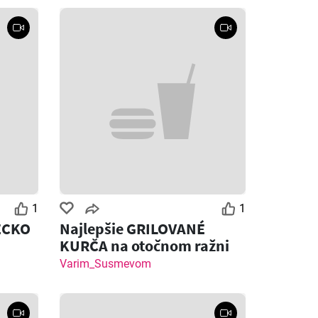
1
1
ECKO
Najlepšie GRILOVANÉ
KURČA na otočnom ražni
Varim_Susmevom