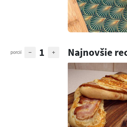
1
Najnovšie re
porcií