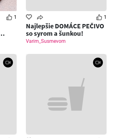
1
1
Najlepšie DOMÁCE PEČIVO
so syrom a šunkou!
 syrom
Varim_Susmevom