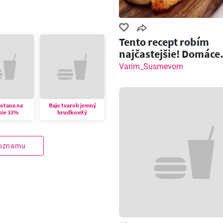
Tento recept robím
najčastejšie! Domáce
pečivo so slaninou a
Varim_Susmevom
motana na
Rajo tvaroh jemný
nie 33%
hrudkovitý
zoznamu