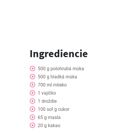
Ingrediencie
500
g
polohrubá múka
500
g
hladká múka
700
ml
mlieko
1
vajíčko
1
droždie
100
soľ
g cukor
65
g
masla
20
g
kakao