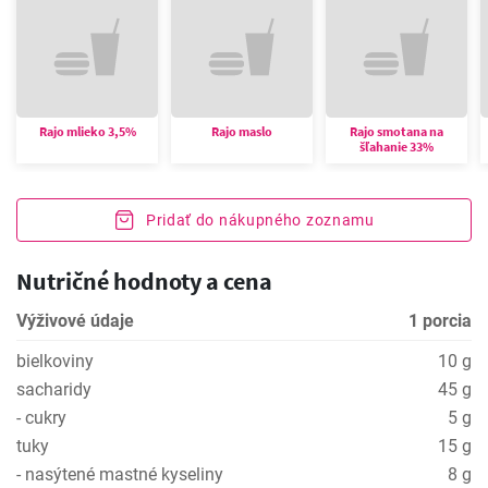
Rajo mlieko 3,5%
Rajo maslo
Rajo smotana na
šľahanie 33%
Pridať do nákupného zoznamu
Nutričné hodnoty a cena
Výživové údaje
1 porcia
bielkoviny
10 g
sacharidy
45 g
- cukry
5 g
tuky
15 g
- nasýtené mastné kyseliny
8 g