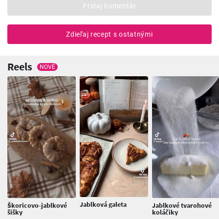
Pridaj komentár
Zdieľaj recept s ostatnými
Reels
NOVÉ
Jablková galeta
Škoricovo-jablkové
Jablkové tvarohové
šišky
koláčiky