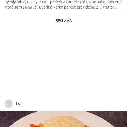
Rýchly ľahký a plný chuti - perkelt z kuracích pŕs, toto jedlo bolo prvé
ktoré som sa naučil uvariť a varím perkelt pravidelne 2-3 krát za
mesiac. Vynikajúci kurací perkelt s kolienkami.
REKLAMA
Iwa