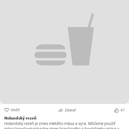
Uložiť
Zdieľať
67
Holandský rezeň
Holandský rezeň je zmes mletého mäsa a syra. Môžeme použiť
mäso bravčové prípadne zmes bravčového a hovädzieho mäsa v