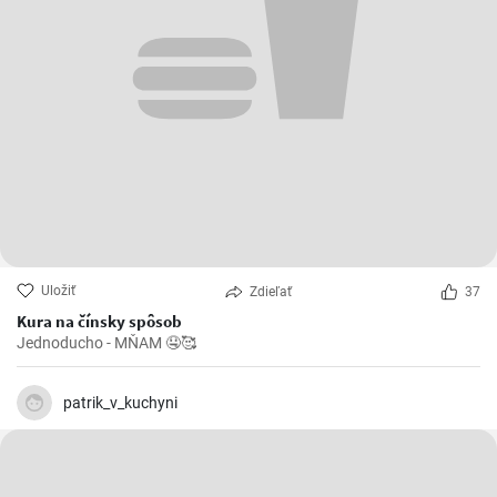
Uložiť
Zdieľať
37
Kura na čínsky spôsob
Jednoducho - MŇAM 🤤🥰
patrik_v_kuchyni