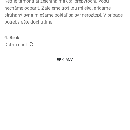
Keď je tarhoňa aj zelenina mäkká, prebytočnú vodu 
necháme odpariť. Zalejeme troškou mlieka, pridáme 
strúhaný syr a miešame pokiaľ sa syr neroztopí. V prípade 
potreby ešte dochutíme.
4. Krok
Dobrú chuť 🙂
REKLAMA