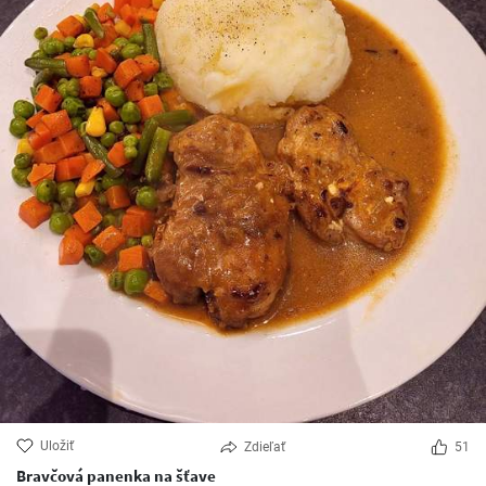
Uložiť
Zdieľať
51
Bravčová panenka na šťave