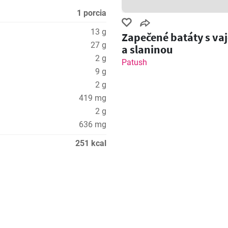
1 porcia
13 g
Zapečené batáty s va
27 g
a slaninou
2 g
Patush
9 g
2 g
419 mg
2 g
636 mg
251 kcal