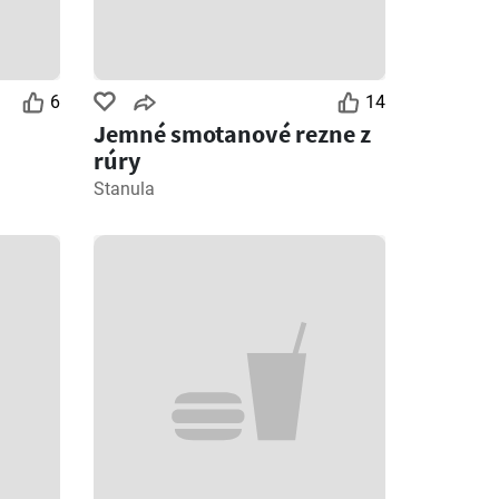
6
14
Jemné smotanové rezne z
rúry
Stanula