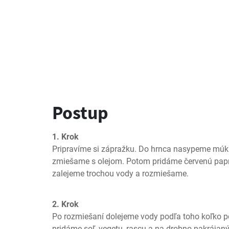
Postup
1. Krok
Pripravíme si zápražku. Do hrnca nasypeme múku
zmiešame s olejom. Potom pridáme červenú papri
zalejeme trochou vody a rozmiešame.
2. Krok
Po rozmiešaní dolejeme vody podľa toho koľko p
pridáme soľ, vegetu, rascu a na drobno nakrájan