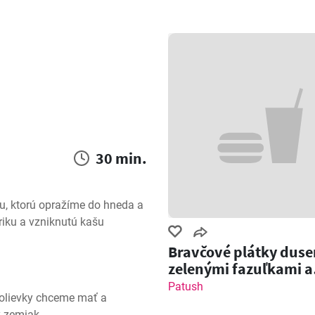
30 min.
, ktorú opražíme do hneda a 
ku a vzniknutú kašu 
Bravčové plátky duse
zelenými fazuľkami a
cícerom
Patush
olievky chceme mať a 
ý zemiak.