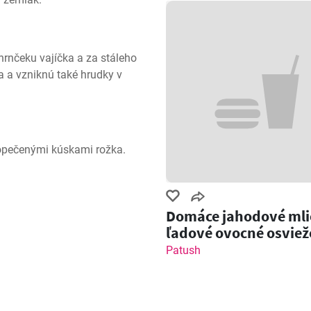
nčeku vajíčka a za stáleho 
 a vzniknú také hrudky v 
 opečenými kúskami rožka.
Domáce jahodové mli
ľadové ovocné osviež
Patush