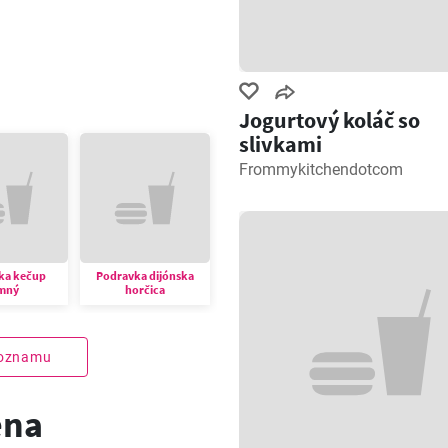
Jogurtový koláč so
slivkami
Frommykitchendotcom
ka kečup
Podravka dijónska
mný
horčica
zoznamu
ena