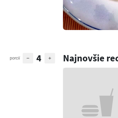
4
Najnovšie re
porcií