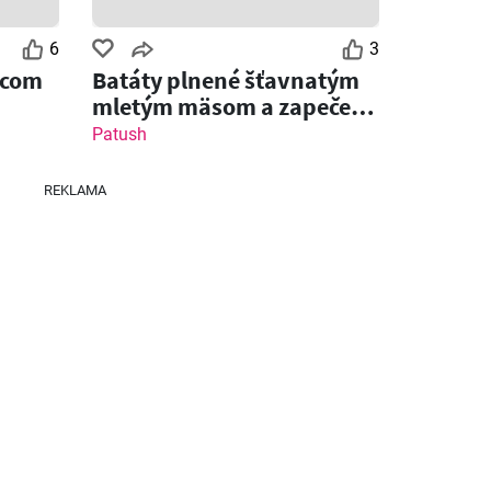
6
3
jcom
Batáty plnené šťavnatým
mletým mäsom a zapečené
s čedarom
Patush
REKLAMA