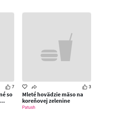
7
3
né so
Mleté hovädzie mäso na
koreňovej zelenine
Patush