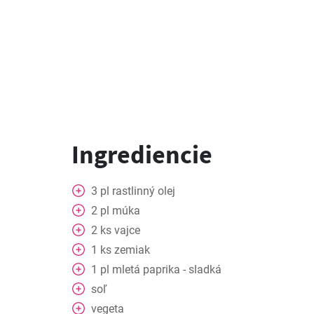
Ingrediencie
3
pl
rastlinný olej
2
pl
múka
2
ks
vajce
1
ks
zemiak
1
pl
mletá paprika - sladká
soľ
vegeta