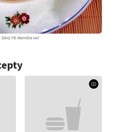
Zdroj: FB: Mamička varí
cepty