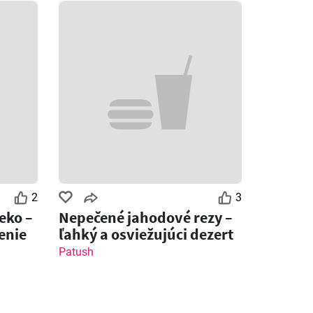
2
3
eko –
Nepečené jahodové rezy –
enie
ľahký a osviežujúci dezert
Patush